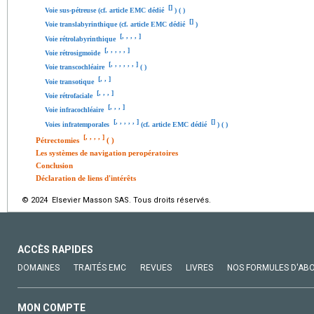
[
]
Voie sus-pétreuse (cf. article EMC dédié
) ( )
[
]
Voie translabyrinthique (cf. article EMC dédié
)
[
,
,
,
,
]
Voie rétrolabyrinthique
[
,
,
,
,
,
]
Voie rétrosigmoïde
[
,
,
,
,
,
,
]
Voie transcochléaire
( )
[
,
,
]
Voie transotique
[
,
,
,
]
Voie rétrofaciale
[
,
,
,
]
Voie infracochléaire
[
,
,
,
,
,
]
[
]
Voies infratemporales
(cf. article EMC dédié
) ( )
[
,
,
,
,
]
Pétrectomies
( )
Les systèmes de navigation peropératoires
Conclusion
Déclaration de liens d'intérêts
© 2024 Elsevier Masson SAS. Tous droits réservés.
ACCÈS RAPIDES
DOMAINES
TRAITÉS EMC
REVUES
LIVRES
NOS FORMULES D'AB
MON COMPTE