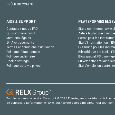
CRÉER UN COMPTE
AIDE & SUPPORT
PLATEFORMES ELSE
Contactez-nous / FAQ
Site e-commerce :
www.el
Qui sommes-nous ?
Aide à la pratique clinique
Mentions légales
Portail pour les institution
© - Avertissements
Site d'information sur l'E
Termes et conditions d'utilisation
E-learning pour les infirmi
Politique rédactionnelle
Bibliothèque d'e-books Els
Politique publicitaire
Blog special IFSI :
www.gen
Cookie settings
Suivez notre actualité sur
Politique de la vie privée
Site d'emploi en santé :
e
Tout le contenu de ce site: Copyright © 2026 Elsevier, ses concédants de licence e
de données, a la formation en IA et aux technologies similaires. Pour tout con