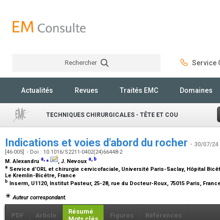
Rechercher
Service C
Rechercher
Actualités
Revues
Traités EMC
Domaines
TECHNIQUES CHIRURGICALES - TÊTE ET COU
Indications et voies d'abord du rocher
- 30/07/24
[46-005] - Doi : 10.1016/S2211-0402(24)66448-2
a
,
⁎
a
,
b
M. Alexandru
, J. Nevoux
a
Service d'ORL et chirurgie cervicofaciale, Université Paris-Saclay, Hôpital Bicê
Le Kremlin-Bicêtre, France
b
Inserm, U1120, Institut Pasteur, 25-28, rue du Docteur-Roux, 75015 Paris, Franc
Auteur correspondant.
Résumé
PDF
Article
Figures
Références
Mots clés