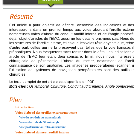
Résumé
Cet article a pour objectif de décrire l'ensemble des indications et d
intéresserons dans un premier temps aux voies abordant l'oreille exter
nombreuses voies d'abord du conduit auditif interne et de l'angle pontocé
déjà l'objet d'articles de l'EMC, aussi ne les détaillerons-nous pas. Nous dé
les structures de l'oreille interne, telles que les voies rétrolabyrinthique, rétr
d'autre part, celles qui ne la préservent pas, telles que la voie transcoc
prépontiques. Nous évoquerons sans rentrer dans le détail les indications d
article de l'EMC leur étant déjà consacré. Enfin, nous nous intéresser
chirurgicale de pétrectomie. L'abord du rocher, notamment de l'oreil
connaissance de son anatomie. Les imageries préopératoires (scanner, 
l'utilisation de systèmes de navigation peropératoires sont des outils 
chirurgies.
Le texte complet de cet article est disponible en PDF.
Mots-clés :
Os temporal, Chirurgie, Conduit auditif interne, Angle pontocéré
Plan
Introduction
Voies d'abord des oreilles externe/moyenne
Voie du conduit ou transméatale
Voie endaurale de Shambaugh
Voie postérieure ou rétro-auriculaire
Voies d'abord du méat auditif interne