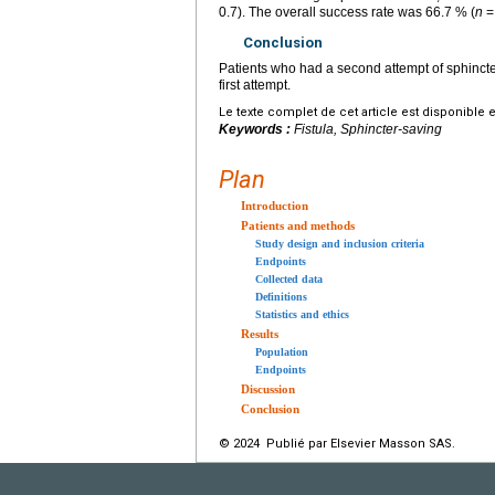
0.7). The overall success rate was 66.7 % (
n
= 
Conclusion
Patients who had a second attempt of sphincte
first attempt.
Le texte complet de cet article est disponible 
Keywords :
Fistula, Sphincter-saving
Plan
Introduction
Patients and methods
Study design and inclusion criteria
Endpoints
Collected data
Definitions
Statistics and ethics
Results
Population
Endpoints
Discussion
Conclusion
© 2024 Publié par Elsevier Masson SAS.