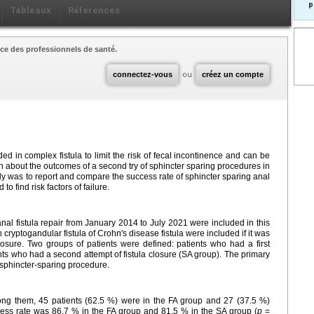
p
Tableaux
Références
ce des professionnels de santé.
connectez-vous
ou
créez un compte
 in complex fistula to limit the risk of fecal incontinence and can be
nown about the outcomes of a second try of sphincter sparing procedures in
tudy was to report and compare the success rate of sphincter sparing anal
to find risk factors of failure.
al fistula repair from January 2014 to July 2021 were included in this
h cryptogandular fistula of Crohn's disease fistula were included if it was
 closure. Two groups of patients were defined: patients who had a first
ents who had a second attempt of fistula closure (SA group). The primary
a sphincter-sparing procedure.
 Among them, 45 patients (62.5 %) were in the FA group and 27 (37.5 %)
cess rate was 86.7 % in the FA group and 81.5 % in the SA group (
p
=