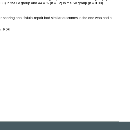
30) in the FA group and 44.4 % (
n
= 12) in the SA group (
p
= 0.08).
r-sparing anal fistula repair had similar outcomes to the one who had a
en PDF.