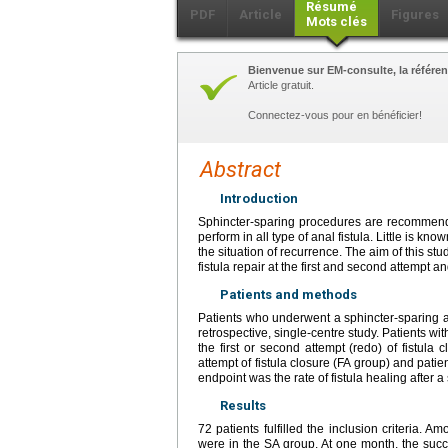
Résumé
PDF
Article
Figures
Mots clés
Bienvenue sur EM-consulte, la référen
Article gratuit.
Connectez-vous pour en bénéficier!
Abstract
Introduction
Sphincter-sparing procedures are recommended
perform in all type of anal fistula. Little is k
the situation of recurrence. The aim of this s
fistula repair at the first and second attempt and 
Patients and methods
Patients who underwent a sphincter-sparing an
retrospective, single-centre study. Patients wit
the first or second attempt (redo) of fistula
attempt of fistula closure (FA group) and pati
endpoint was the rate of fistula healing after 
Results
72 patients fulfilled the inclusion criteria.
were in the SA group. At one month, the suc