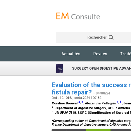
Rechercher
Actualités
Revues
Trait
SURGERY OPEN DIGESTIVE ADVA
Evaluation of the success r
fistula repair?
- 04/08/24
Doi : 10.1016/j.soda.2024.100182
a
,
b
a
,
b
Coraline Breuval
, Alexandra Pellegrin
, Jea
a
Department of digestive surgery, CHU d'Amiens 
b
UR UPJV 7518, SSPC (Simplification of Surgical 
⁎
Corresponding author at: Department of digestive surg
France.Department of digestive surgery, CHU Amiens P