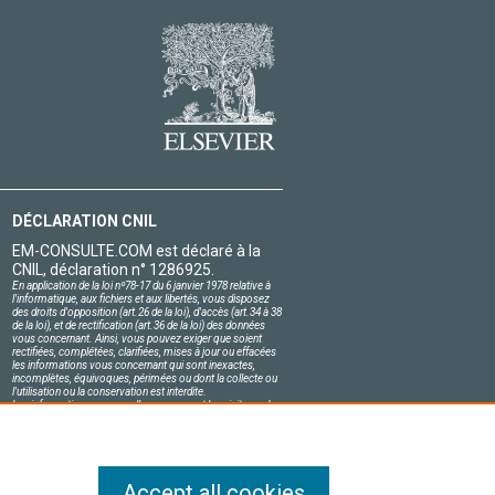
DÉCLARATION CNIL
EM-CONSULTE.COM est déclaré à la
CNIL, déclaration n° 1286925.
En application de la loi nº78-17 du 6 janvier 1978 relative à
l'informatique, aux fichiers et aux libertés, vous disposez
des droits d'opposition (art.26 de la loi), d'accès (art.34 à 38
de la loi), et de rectification (art.36 de la loi) des données
vous concernant. Ainsi, vous pouvez exiger que soient
rectifiées, complétées, clarifiées, mises à jour ou effacées
les informations vous concernant qui sont inexactes,
incomplètes, équivoques, périmées ou dont la collecte ou
l'utilisation ou la conservation est interdite.
Les informations personnelles concernant les visiteurs de
notre site, y compris leur identité, sont confidentielles.
Le responsable du site s'engage sur l'honneur à respecter
les conditions légales de confidentialité applicables en
France et à ne pas divulguer ces informations à des tiers.
Accept all cookies