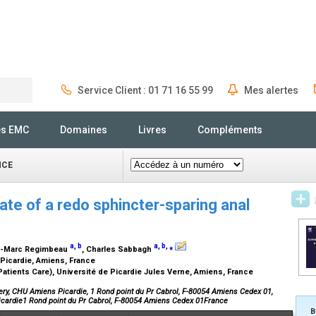
Service Client : 01 71 16 55 99
Mes alertes
Rechercher
és EMC
Domaines
Livres
Compléments
NCE
ate of a redo sphincter-sparing anal
a
,
b
a
,
b
,
⁎
n-Marc Regimbeau
, Charles Sabbagh
Picardie, Amiens, France
Patients Care), Université de Picardie Jules Verne, Amiens, France
ery, CHU Amiens Picardie, 1 Rond point du Pr Cabrol, F-80054 Amiens Cedex 01,
icardie1 Rond point du Pr Cabrol, F-80054 Amiens Cedex 01France
B