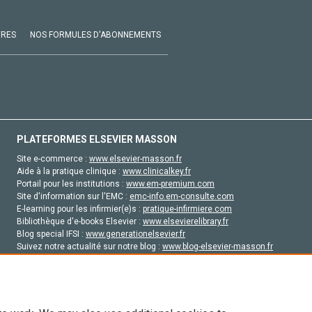
VRES
NOS FORMULES D'ABONNEMENTS
PLATEFORMES ELSEVIER MASSON
Site e-commerce :
www.elsevier-masson.fr
Aide à la pratique clinique :
www.clinicalkey.fr
Portail pour les institutions :
www.em-premium.com
Site d'information sur l'EMC :
emc-info.em-consulte.com
E-learning pour les infirmier(e)s :
pratique-infirmiere.com
Bibliothèque d'e-books Elsevier :
www.elsevierelibrary.fr
Blog special IFSI :
www.generationelsevier.fr
Suivez notre actualité sur notre blog :
www.blog-elsevier-masson.fr
Site d'emploi en santé :
emploisante.com