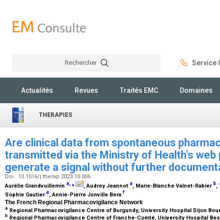
Rechercher
Service C
Rechercher
Actualités
Revues
Traités EMC
Domaines
THERAPIES
Are clinical data from spontaneous pharmac
transmitted via the Ministry of Health's web 
generate a signal without further documen
Doi : 10.1016/j.therap.2023.10.006
a
,
⁎
a
b
Aurélie Grandvuillemin
, Audrey Jeannot
, Marie-Blanche Valnet-Rabier
,
e
f
Sophie Gautier
, Annie-Pierre Jonville Bera
The French Regional Pharmacovigilance Network
a
Regional Pharmacovigilance Centre of Burgundy, University Hospital Dijon Bou
b
Regional Pharmacovigilance Centre of Franche-Comté, University Hospital Be