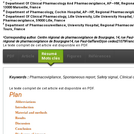
c
Department Of Clinical Pharmacology And Pharmacovigilance, AP–HM, Regional
13000 Marseille, France
d
Department of Pharmacology, Cochin Hospital, AP–HP, Regional Pharmacovigila
e
Department Of Clinical Pharmacology, Lille University, Lille University Hospital
Pharmacovigilance, 59000 Lille, France
f
Department of Pharmacosurveillance, University Hospital, Regional Pharmacovig
Tours, France
⁎
Corresponding author. Centre régional de pharmacovigilance de Bourgogne, 14, rue Paul-
régional de pharmacovigilance de Bourgogne14, rue Paul-GaffarelDijon cedex21079Fran
Le texte complet de cet article est disponible en PDF.
Résumé
PDF
Article
Figures
Références
Mots clés
Keywords :
Pharmacovigilance, Spontaneous report, Safety signal, Clinical 
Le texte complet de cet article est disponible en PDF.
Plan
Abbreviations
Introduction
Material and methods
Results
Discussion
Conclusion