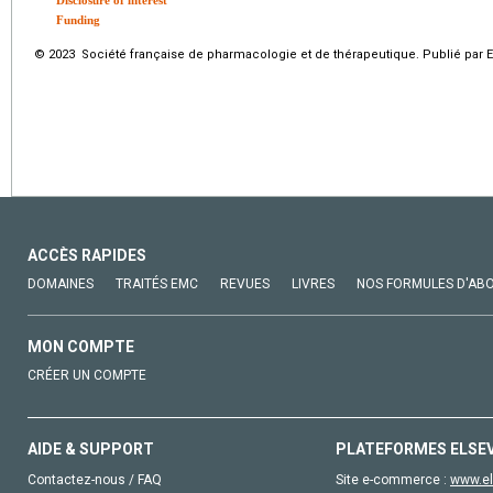
Disclosure of interest
Funding
© 2023 Société française de pharmacologie et de thérapeutique. Publié par E
ACCÈS RAPIDES
DOMAINES
TRAITÉS EMC
REVUES
LIVRES
NOS FORMULES D'AB
MON COMPTE
CRÉER UN COMPTE
AIDE & SUPPORT
PLATEFORMES ELSE
Contactez-nous / FAQ
Site e-commerce :
www.el