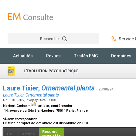
Rechercher
Service C
Rechercher
Actualités
Revues
Traités EMC
Domaines
L'ÉVOLUTION PSYCHIATRIQUE
Laure Tixier,
Ornemental plants
- 23/08/24
Laure Tixier, Ornemental plants
Doi : 10.1016/j.evopsy.2024.07.001
⁎
Norbert Godon
:
artiste, conférencier
14, avenue du Général-Leclerc, 75014 Paris, France
⁎
Auteur correspondant.
Le texte complet de cet article est disponible en PDF.
Résumé
PDF
Article