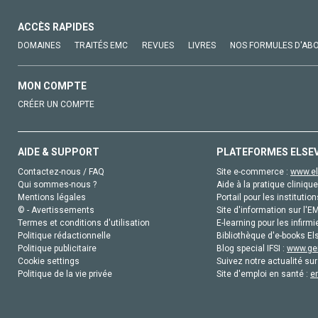
ACCÈS RAPIDES
DOMAINES
TRAITÉS EMC
REVUES
LIVRES
NOS FORMULES D'AB
MON COMPTE
CRÉER UN COMPTE
AIDE & SUPPORT
PLATEFORMES ELSE
Contactez-nous / FAQ
Site e-commerce :
www.el
Qui sommes-nous ?
Aide à la pratique clinique
Mentions légales
Portail pour les institution
© - Avertissements
Site d'information sur l'E
Termes et conditions d'utilisation
E-learning pour les infirmi
Politique rédactionnelle
Bibliothèque d'e-books Els
Politique publicitaire
Blog special IFSI :
www.gen
Cookie settings
Suivez notre actualité sur
Politique de la vie privée
Site d'emploi en santé :
e