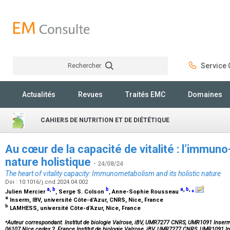
Rechercher
Service C
Rechercher
Actualités
Revues
Traités EMC
Domaines
CAHIERS DE NUTRITION ET DE DIÉTÉTIQUE
Au cœur de la capacité de vitalité : l’immu
nature holistique
- 24/08/24
The heart of vitality capacity: Immunometabolism and its holistic nature
Doi : 10.1016/j.cnd.2024.04.002
a
,
b
b
a
,
b
,
⁎
Julien Mercier
, Serge S. Colson
, Anne-Sophie Rousseau
a
Inserm, IBV, université Côte-d’Azur, CNRS, Nice, France
b
LAMHESS, université Côte-d’Azur, Nice, France
⁎
Auteur correspondant. Institut de biologie Valrose, iBV, UMR7277 CNRS, UMR1091 Inserm
06107 Nice cedex 2, France.Institut de biologie Valrose, iBV, UMR7277 CNRS, UMR1091 I