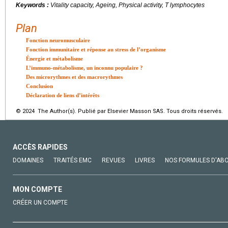
Keywords :
Vitality capacity, Ageing, Physical activity, T lymphocytes
Plan
Fonction neuromusculaire
Fonction immunitaire et réponse au stress de l’organisme
Énergie et métabolisme
L’immuno-métabolisme, un inconnu populaire ?
Des microrythmes et des macrorythmes
Conclusion
Déclaration de liens d’intérêts
© 2024 The Author(s). Publié par Elsevier Masson SAS. Tous droits réservés.
ACCÈS RAPIDES
DOMAINES
TRAITÉS EMC
REVUES
LIVRES
NOS FORMULES D'AB
MON COMPTE
CRÉER UN COMPTE