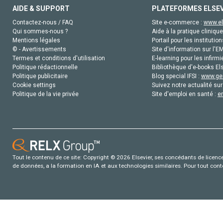
AIDE & SUPPORT
PLATEFORMES ELSE
Contactez-nous / FAQ
Site e-commerce :
www.el
Qui sommes-nous ?
Aide à la pratique clinique
Mentions légales
Portail pour les institution
© - Avertissements
Site d'information sur l'E
Termes et conditions d'utilisation
E-learning pour les infirmi
Politique rédactionnelle
Bibliothèque d'e-books Els
Politique publicitaire
Blog special IFSI :
www.gen
Cookie settings
Suivez notre actualité sur
Politique de la vie privée
Site d'emploi en santé :
e
Tout le contenu de ce site: Copyright © 2026 Elsevier, ses concédants de licence e
de données, a la formation en IA et aux technologies similaires. Pour tout con