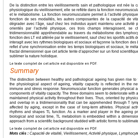
De la distinction entre les vieillissements sain et pathologique est née la c
physiologique du vieillissement, elle se reflète dans la fonction neuromuscula
et le métabolisme. La fonction neuromusculaire permet à l’activité physique 
fonction de ses modalités, les autres composantes de la capacité de vita
dégrader avec l’âge, sauf chez les individus ayant maintenu une activité p
orientés par l’activité physique, ces trois champs interagissent, se
tridimensionnalité appréhendable au travers du métabolisme des lymphocyt
fonction des LT est altérée par le vieillissement, sauf chez les sportifs actifs
interagit avec les rythmes biologiques et sociaux et façonne la fonction des 
reflet d’une synchronisation entre les temps biologiques et sociaux, le mé
fractal dimensionnel que cet article tente d’approcher sur un fond scientifiqu
sublimer la nature holistique.
Le texte complet de cet article est disponible en PDF.
Summary
The distinction between healthy and pathological ageing has given rise to t
the physiological aspect of ageing, vitality capacity is reflected in the 
immune and stress response. Neuromuscular function generates physical acti
components of vitality capacity. The three domains seem to deteriorate wit
maintained physical activity throughout their lives. Thus, oriented by physical 
and overlap in a tridimensionality that can be apprehended through T lym
affected by aging, except in the case of long-term athletes. Physical activ
rhythms and shapes TL function. As a marker and player in the ageing pro
biological and social time, TL metabolism is embedded within a dimensional
approach from a scientific background studded with artistic forms to sublimate i
Le texte complet de cet article est disponible en PDF.
Mots clés :
Capacité de vitalité, Vieillissement, Activité physique, Lymphocyt