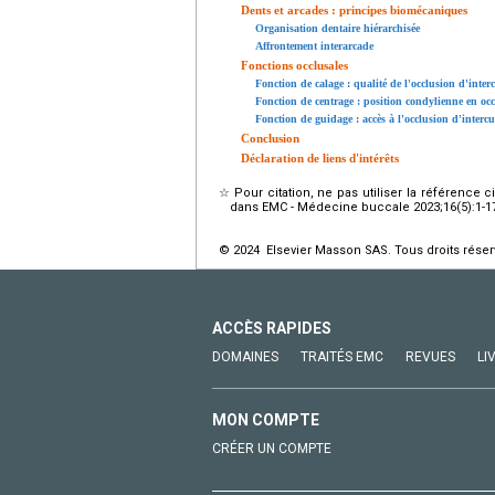
Dents et arcades : principes biomécaniques
Organisation dentaire hiérarchisée
Affrontement interarcade
Fonctions occlusales
Fonction de calage : qualité de l'occlusion d'inte
Fonction de centrage : position condylienne en oc
Fonction de guidage : accès à l'occlusion d'inter
Conclusion
Déclaration de liens d'intérêts
☆
Pour citation, ne pas utiliser la référence 
dans EMC - Médecine buccale 2023;16(5):1-17 [
© 2024 Elsevier Masson SAS. Tous droits réser
ACCÈS RAPIDES
DOMAINES
TRAITÉS EMC
REVUES
LI
MON COMPTE
CRÉER UN COMPTE