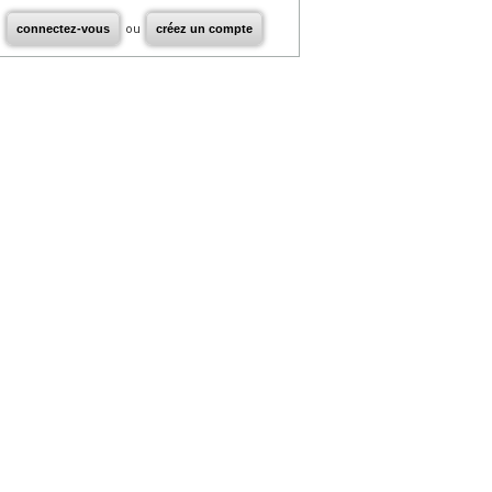
connectez-vous
ou
créez un compte