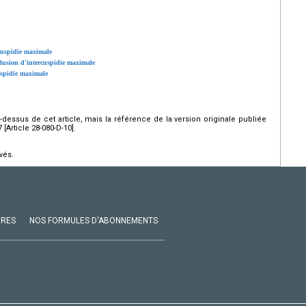
rcuspidie maximale
clusion d'intercuspidie maximale
cuspidie maximale
ci-dessus de cet article, mais la référence de la version originale publiée
Article 28-080-D-10].
vés.
VRES
NOS FORMULES D'ABONNEMENTS