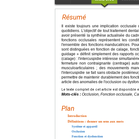
Résumé
Il existe toujours une implication occlusal
quotidiens. L'objectif de tout traitement dentai
avoir présenté la synthèse actualisée du cadre
fonctions occlusales représentent les cond
l'ensemble des fonctions manducatrices. Pour c
sont distinguées en fonction de calage, fonct
guidage » définit simplement des rapports occ
(calage) : l'intercuspidie intéresse simultané
fermeture non contraignante (centrage) aut
musculoarticulaires ; des mouvements mandi
l'intercuspidie se fait sans obstacle postérieur
permettre de maintenir durablement des foncti
article des anomalies de l'occlusion ou dysfon
Le texte complet de cet article est disponible 
Mots-clés :
Occlusion, Fonction occlusale, Ca
Plan
Introduction
Définitions : donner un sens aux mots
Système et appareil
Occlusion
Fonction et dysfonction