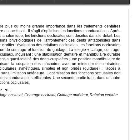
e de plus ou moins grande importance dans les traitements dentaires
re est occlusal : il s'agit d'optimiser les fonctions manducatrices. Après
 anatomique, les fonctions occlusales sont décrites dans le détail. Les
itions physiologiques de l'affrontement des dents antagonistes dans
larifier l'évaluation des relations occlusales, les fonctions occlusales
ion de centrage et fonction de guidage. La trilogie « calage, centrage,
lusaux, induisant : une stabilisation dentaire et mandibulaire durable
ment la quasi-totalité des dents cuspidées ; une position mandibulaire de
orisant la crispation des mâchoires avec un minimum de contraintes
bulaires symétriques, simples et non bridés (guidage) : l'accès à
, sans limitation antérieure. L'optimisation des fonctions occlusales doit
ons manducatrices efficientes. Une seconde partie traite dans un autre
ctions occlusales.
en PDF.
lage occlusal, Centrage occlusal, Guidage antérieur, Relation centrée