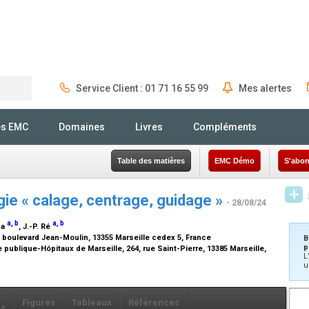
Service Client : 01 71 16 55 99
Mes alertes
Rechercher
és EMC
Domaines
Livres
Compléments
Table des matières
EMC Démo
S'abon
ogie « calage, centrage, guidage »
- 28/08/24
a
,
b
a
,
b
za
, J.-P. Ré
, boulevard Jean-Moulin, 13355 Marseille cedex 5, France
B
p
publique-Hôpitaux de Marseille, 264, rue Saint-Pierre, 13385 Marseille,
L
u
Figures
Tableaux
Références
ls