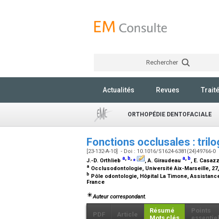
Rechercher
Actualités
Revues
Trait
ORTHOPÉDIE DENTOFACIALE
Fonctions occlusales : tril
[23-132-A-10] - Doi : 10.1016/S1624-6381(24)49766-0
a
,
b
,
⁎
a
,
b
J.-D. Orthlieb
, A. Giraudeau
, E. Casaz
a
Occlusodontologie, Université Aix-Marseille, 27
b
Pôle odontologie, Hôpital La Timone, Assistance 
France
Auteur correspondant.
Résumé
Points
PDF
Article
Mots clés
essentie