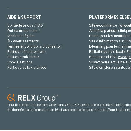
AIDE & SUPPORT
PLATEFORMES ELSE
Contactez-nous / FAQ
Site e-commerce :
www.el
Qui sommes-nous ?
Aide à la pratique clinique
Mentions légales
Portail pour les institution
© - Avertissements
Site d'information sur l'E
Termes et conditions d'utilisation
E-learning pour les infirmi
Politique rédactionnelle
Bibliothèque d'e-books Els
Politique publicitaire
Blog special IFSI :
www.gen
Cookie settings
Suivez notre actualité sur
Politique de la vie privée
Site d'emploi en santé :
e
Tout le contenu de ce site: Copyright © 2026 Elsevier, ses concédants de licence e
de données, a la formation en IA et aux technologies similaires. Pour tout con