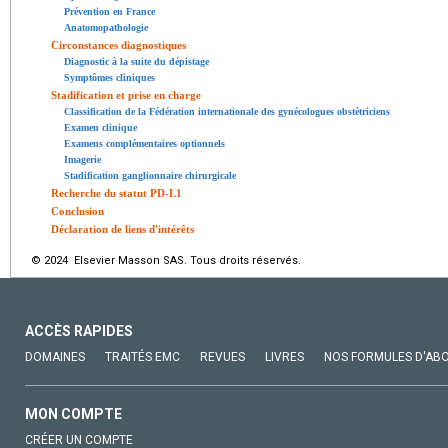
Prévention en France
Anatomopathologie
Circonstances diagnostiques
Diagnostic à la suite du dépistage
Symptômes cliniques
Stadification et prise en charge
Classification de la Fédération internationale des gynécologues obstétriciens
Examen clinique
Examens complémentaires optionnels
Imagerie
Stadification ganglionnaire chirurgicale
Recherche du statut PD-L1
Conclusion
Déclaration de liens d'intérêts
© 2024 Elsevier Masson SAS. Tous droits réservés.
ACCÈS RAPIDES
DOMAINES
TRAITÉS EMC
REVUES
LIVRES
NOS FORMULES D'AB
MON COMPTE
CRÉER UN COMPTE