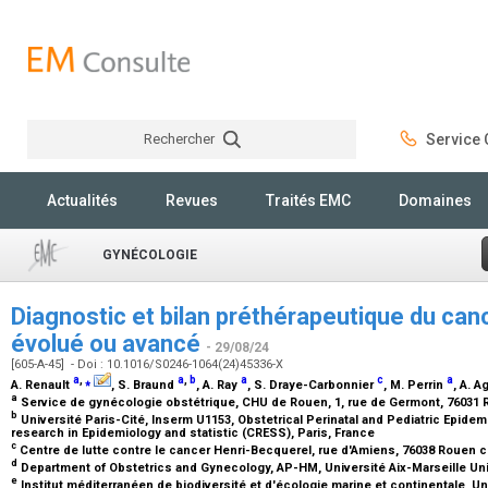
Rechercher
Service C
Rechercher
Actualités
Revues
Traités EMC
Domaines
GYNÉCOLOGIE
Diagnostic et bilan préthérapeutique du canc
évolué ou avancé
- 29/08/24
[605-A-45] - Doi : 10.1016/S0246-1064(24)45336-X
a
,
⁎
a
,
b
a
c
a
A. Renault
, S. Braund
, A. Ray
, S. Draye-Carbonnier
, M. Perrin
, A. A
a
Service de gynécologie obstétrique, CHU de Rouen, 1, rue de Germont, 76031
b
Université Paris-Cité, Inserm U1153, Obstetrical Perinatal and Pediatric Epid
research in Epidemiology and statistic (CRESS), Paris, France
c
Centre de lutte contre le cancer Henri-Becquerel, rue d'Amiens, 76038 Rouen 
d
Department of Obstetrics and Gynecology, AP-HM, Université Aix-Marseille Univ
e
Institut méditerranéen de biodiversité et d'écologie marine et continentale, Uni