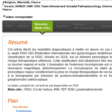
d'Avignon, Marseille, France
f
Inserm, NORDIC UMR 1239, Team Adrenal and Gonadal Pathophysiology, Univer
France
Auteur correspondant.
Résumé
Arbres
PDF
Article
Figures
Tablea
Mots clés
décisionnels
Résumé
Cet article décrit les modalités diagnostiques à mettre en œuvre en cas 
(≥ stade FIGO 1B3 [Fédération internationale des gynécologues obstétricien
classification de la FIGO, révisée en 2018, est un élément pronostique f
charge thérapeutique ultérieure. Cette stadification doit idéalement être ré
un toucher vaginal et rectal. L'évaluation de l'extension locorégionale es
résonance magnétique abdominopelvien. La connaissance du statut ga
pronostique majeur conditionnant la prise en charge thérapeutique de ces tu
à la tomographie par émission de positons-tomodensitométrie et en fonc
ganglionnaire cœlioscopique.
Le texte complet de cet article est disponible en PDF.
Mots-clés :
FIGO, Col de l'utérus, IRM, TEP-TDM, Lymphadénectomie
Plan
Introduction
Épidémiologie