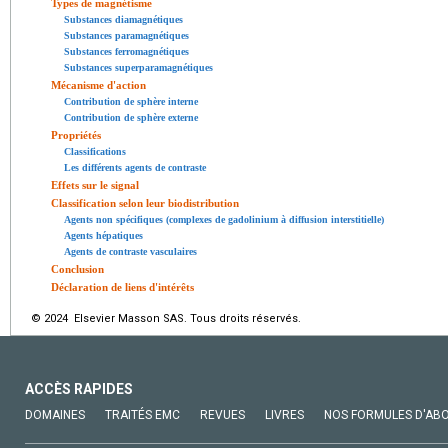
Types de magnétisme
Substances diamagnétiques
Substances paramagnétiques
Substances ferromagnétiques
Substances superparamagnétiques
Mécanisme d'action
Contribution de sphère interne
Contribution de sphère externe
Propriétés
Classifications
Les différents agents de contraste
Effets sur le signal
Classification selon leur biodistribution
Agents non spécifiques (complexes de gadolinium à diffusion interstitielle)
Agents hépatiques
Agents de contraste vasculaires
Conclusion
Déclaration de liens d'intérêts
© 2024 Elsevier Masson SAS. Tous droits réservés.
ACCÈS RAPIDES
DOMAINES
TRAITÉS EMC
REVUES
LIVRES
NOS FORMULES D'AB