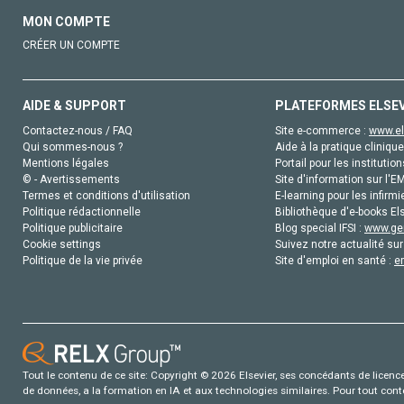
MON COMPTE
CRÉER UN COMPTE
AIDE & SUPPORT
PLATEFORMES ELSE
Contactez-nous / FAQ
Site e-commerce :
www.el
Qui sommes-nous ?
Aide à la pratique clinique
Mentions légales
Portail pour les institution
© - Avertissements
Site d'information sur l'E
Termes et conditions d'utilisation
E-learning pour les infirmi
Politique rédactionnelle
Bibliothèque d'e-books Els
Politique publicitaire
Blog special IFSI :
www.gen
Cookie settings
Suivez notre actualité sur
Politique de la vie privée
Site d'emploi en santé :
e
Tout le contenu de ce site: Copyright © 2026 Elsevier, ses concédants de licence e
de données, a la formation en IA et aux technologies similaires. Pour tout con