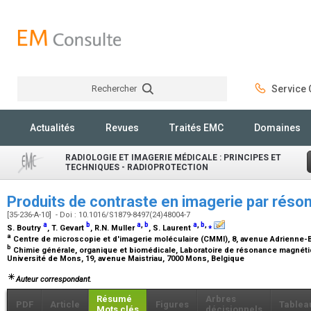
Rechercher
Service C
Rechercher
Actualités
Revues
Traités EMC
Domaines
RADIOLOGIE ET IMAGERIE MÉDICALE : PRINCIPES ET
TECHNIQUES - RADIOPROTECTION
Produits de contraste en imagerie par rés
[35-236-A-10] - Doi : 10.1016/S1879-8497(24)48004-7
a
b
a
,
b
a
,
b
,
⁎
S. Boutry
, T. Gevart
, R.N. Muller
, S. Laurent
a
Centre de microscopie et d'imagerie moléculaire (CMMI), 8, avenue Adrienne-B
b
Chimie générale, organique et biomédicale, Laboratoire de résonance magnétiq
Université de Mons, 19, avenue Maistriau, 7000 Mons, Belgique
Auteur correspondant.
Résumé
Arbres
PDF
Article
Figures
Tablea
Mots clés
décisionnels