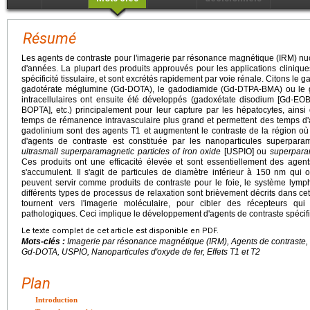
Résumé
Les agents de contraste pour l'imagerie par résonance magnétique (IRM) nucl
d'années. La plupart des produits approuvés pour les applications clinique
spécificité tissulaire, et sont excrétés rapidement par voie rénale. Citons l
gadotérate méglumine (Gd-DOTA), le gadodiamide (Gd-DTPA-BMA) ou le 
intracellulaires ont ensuite été développés (gadoxétate disodium [Gd-E
BOPTA], etc.) principalement pour leur capture par les hépatocytes, ains
temps de rémanence intravasculaire plus grand et permettent des temps d
gadolinium sont des agents T1 et augmentent le contraste de la région où 
d'agents de contraste est constituée par les nanoparticules superpar
ultrasmall superparamagnetic particles of iron oxide
[USPIO] ou
superparam
Ces produits ont une efficacité élevée et sont essentiellement des agen
s'accumulent. Il s'agit de particules de diamètre inférieur à 150 nm qu
peuvent servir comme produits de contraste pour le foie, le système lymp
différents types de processus de relaxation sont brièvement décrits dans cet
tournent vers l'imagerie moléculaire, pour cibler des récepteurs qu
pathologiques. Ceci implique le développement d'agents de contraste spécifi
Le texte complet de cet article est disponible en PDF.
Mots-clés :
Imagerie par résonance magnétique (IRM), Agents de contraste
Gd-DOTA, USPIO, Nanoparticules d'oxyde de fer, Effets T1 et T2
Plan
Introduction