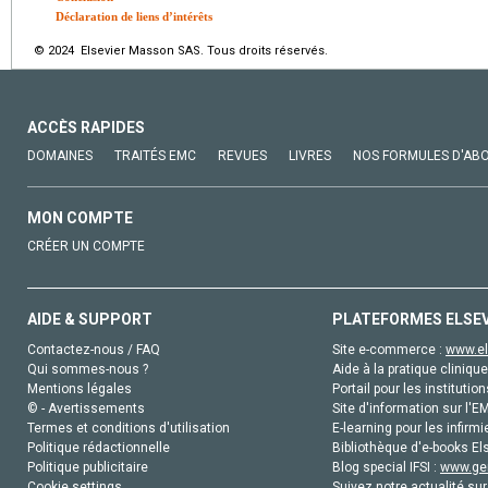
Déclaration de liens d’intérêts
© 2024 Elsevier Masson SAS. Tous droits réservés.
ACCÈS RAPIDES
DOMAINES
TRAITÉS EMC
REVUES
LIVRES
NOS FORMULES D'AB
MON COMPTE
CRÉER UN COMPTE
AIDE & SUPPORT
PLATEFORMES ELSE
Contactez-nous / FAQ
Site e-commerce :
www.el
Qui sommes-nous ?
Aide à la pratique clinique
Mentions légales
Portail pour les institution
© - Avertissements
Site d'information sur l'E
Termes et conditions d'utilisation
E-learning pour les infirmi
Politique rédactionnelle
Bibliothèque d'e-books Els
Politique publicitaire
Blog special IFSI :
www.gen
Cookie settings
Suivez notre actualité sur