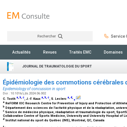
Rechercher
Service C
Rechercher
Actualités
Revues
Traités EMC
Domaines
JOURNAL DE TRAUMATOLOGIE DU SPORT
Épidémiologie des commotions cérébrales d
Epidemiology of concussion in sport
Doi : 10.1016/j.jts.2024.06.002
a
,
b
,
c
a
,
b
,
c
a
,
d
,
C. Tooth
, J.-F. Kaux
, S. Leclerc
⁎
a
ReFORM IOC Research Centre for Prevention of Injury and Protection of Athlete
b
Département des sciences de l’activité physique et de la réadaptation, univers
c
Service de médecine physique, réadaptation et traumatologie du sport, SportS
Collaborative Centre of Sports Medicine, University and University Hospital of L
d
Institut national du sport du Québec (INS), Montréal, QC, Canada