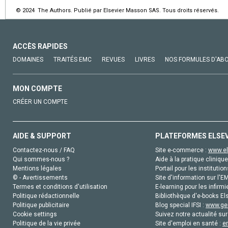
© 2024 The Authors. Publié par Elsevier Masson SAS. Tous droits réservés.
ACCÈS RAPIDES
DOMAINES
TRAITÉS EMC
REVUES
LIVRES
NOS FORMULES D'AB
MON COMPTE
CRÉER UN COMPTE
AIDE & SUPPORT
PLATEFORMES ELSE
Contactez-nous / FAQ
Site e-commerce :
www.el
Qui sommes-nous ?
Aide à la pratique clinique
Mentions légales
Portail pour les institution
© - Avertissements
Site d'information sur l'E
Termes et conditions d'utilisation
E-learning pour les infirmi
Politique rédactionnelle
Bibliothèque d'e-books Els
Politique publicitaire
Blog special IFSI :
www.gen
Cookie settings
Suivez notre actualité sur
Politique de la vie privée
Site d'emploi en santé :
e