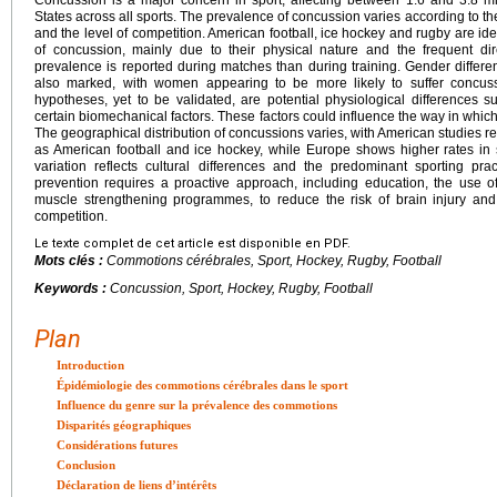
Concussion is a major concern in sport, affecting between 1.6 and 3.8 mil
States across all sports. The prevalence of concussion varies according to the
and the level of competition. American football, ice hockey and rugby are iden
of concussion, mainly due to their physical nature and the frequent di
prevalence is reported during matches than during training. Gender differe
also marked, with women appearing to be more likely to suffer concus
hypotheses, yet to be validated, are potential physiological differences 
certain biomechanical factors. These factors could influence the way in whic
The geographical distribution of concussions varies, with American studies re
as American football and ice hockey, while Europe shows higher rates in 
variation reflects cultural differences and the predominant sporting pra
prevention requires a proactive approach, including education, the use o
muscle strengthening programmes, to reduce the risk of brain injury and 
competition.
Le texte complet de cet article est disponible en PDF.
Mots clés :
Commotions cérébrales, Sport, Hockey, Rugby, Football
Keywords :
Concussion, Sport, Hockey, Rugby, Football
Plan
Introduction
Épidémiologie des commotions cérébrales dans le sport
Influence du genre sur la prévalence des commotions
Disparités géographiques
Considérations futures
Conclusion
Déclaration de liens d’intérêts