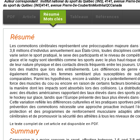
*
Auteur correspondant : Institut national du sport du Québec (INS), 4141, avenue Pierre-De
du sport du Québec (INS)4141, avenue Pierre-De-CoubertinMontréalQCCanada
Résumé
PDF
Article
Tableaux
Références
Mots clés
Résumé
Les commotions cérébrales représentent une préoccupation majeure dans le 
3,8 millions d’individus annuellement aux États-Unis, toutes disciplines c
varie selon le sport pratiqué, le sexe des participants et le niveau de compéti
glace et le rugby sont identifiés comme les sports avec le plus haut risque
de leur nature physique et des contacts directs fréquents entre les joueurs.
lors des matchs que lors des entraînements. Les différences de genre
également marquées, les femmes semblant plus susceptibles de su
comparables. Parmi les hypothèses, encore à valider, il y a potentiellement
force des muscles du cou ou encore en raison de certains facteurs bioméca
la manière dont les impacts sont absorbés lors des collisions. La distrib
avec des études américaines rapportant des taux élevés dans des sports po
le hockey sur glace, tandis que l’Europe présente des taux plus élevés dans 
Cette variation reflète les différences culturelles et les pratiques sportives 
prévention des commotions nécessite une approche proactive incluant l’éd
protection et des programmes de renforcement musculaire adaptés afin
cérébrales et de promouvoir la sécurité des athlètes à tous les niveaux de co
Le texte complet de cet article est disponible en PDF.
Summary