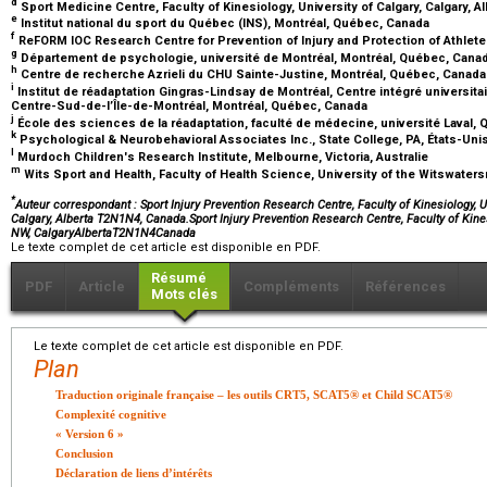
d
Sport Medicine Centre, Faculty of Kinesiology, University of Calgary, Calgary, A
e
Institut national du sport du Québec (INS), Montréal, Québec, Canada
f
ReFORM IOC Research Centre for Prevention of Injury and Protection of Athlet
g
Département de psychologie, université de Montréal, Montréal, Québec, Cana
h
Centre de recherche Azrieli du CHU Sainte-Justine, Montréal, Québec, Canad
i
Institut de réadaptation Gingras-Lindsay de Montréal, Centre intégré universita
Centre-Sud-de-l’Île-de-Montréal, Montréal, Québec, Canada
j
École des sciences de la réadaptation, faculté de médecine, université Laval
k
Psychological & Neurobehavioral Associates Inc., State College, PA, États-Uni
l
Murdoch Children's Research Institute, Melbourne, Victoria, Australie
m
Wits Sport and Health, Faculty of Health Science, University of the Witswate
*
Auteur correspondant : Sport Injury Prevention Research Centre, Faculty of Kinesiology, U
Calgary, Alberta T2N1N4, Canada.Sport Injury Prevention Research Centre, Faculty of Kines
NW, CalgaryAlbertaT2N1N4Canada
Le texte complet de cet article est disponible en PDF.
Résumé
PDF
Article
Compléments
Références
Mots clés
Le texte complet de cet article est disponible en PDF.
Plan
Traduction originale française – les outils CRT5, SCAT5® et Child SCAT5®
Complexité cognitive
« Version 6 »
Conclusion
Déclaration de liens d’intérêts