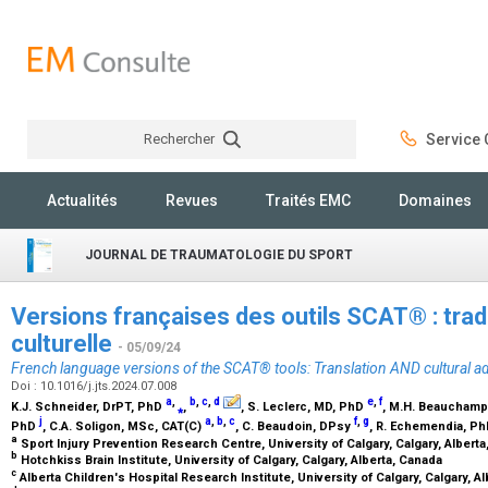
Rechercher
Service C
Rechercher
Actualités
Revues
Traités EMC
Domaines
JOURNAL DE TRAUMATOLOGIE DU SPORT
Versions françaises des outils SCAT® : trad
culturelle
- 05/09/24
French language versions of the SCAT® tools: Translation AND cultural a
Doi : 10.1016/j.jts.2024.07.008
a
,
b
,
c
,
d
e
,
f
K.J. Schneider,
DrPT, PhD
⁎
,
, S. Leclerc,
MD, PhD
, M.H. Beauchamp
j
a
,
b
,
c
f
,
g
PhD
, C.A. Soligon,
MSc, CAT(C)
, C. Beaudoin,
DPsy
, R. Echemendia,
Ph
a
Sport Injury Prevention Research Centre, University of Calgary, Calgary, Albert
b
Hotchkiss Brain Institute, University of Calgary, Calgary, Alberta, Canada
c
Alberta Children's Hospital Research Institute, University of Calgary, Calgary, A