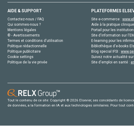
AIDE & SUPPORT
PLATEFORMES ELSE
Contactez-nous / FAQ
Site e-commerce :
www.el
Qui sommes-nous ?
Aide à la pratique clinique
Mentions légales
Portail pour les institution
© - Avertissements
Site d'information sur l'E
Termes et conditions d'utilisation
E-learning pour les infirmi
Politique rédactionnelle
Bibliothèque d'e-books Els
Politique publicitaire
Blog special IFSI :
www.gen
Cookie settings
Suivez notre actualité sur
Politique de la vie privée
Site d'emploi en santé :
e
Tout le contenu de ce site: Copyright © 2026 Elsevier, ses concédants de licence e
de données, a la formation en IA et aux technologies similaires. Pour tout con