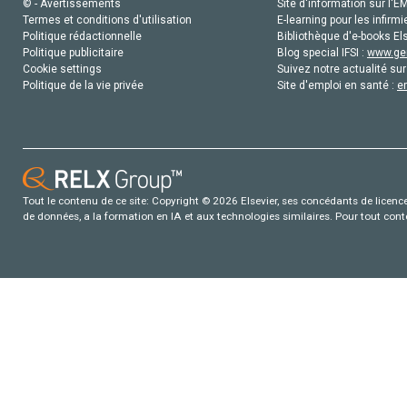
© - Avertissements
Site d'information sur l'E
Termes et conditions d'utilisation
E-learning pour les infirmi
Politique rédactionnelle
Bibliothèque d'e-books Els
Politique publicitaire
Blog special IFSI :
www.gen
Cookie settings
Suivez notre actualité sur
Politique de la vie privée
Site d'emploi en santé :
e
Tout le contenu de ce site: Copyright © 2026 Elsevier, ses concédants de licence e
de données, a la formation en IA et aux technologies similaires. Pour tout con