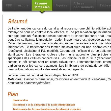
Résumé
Arbres
PDF
Article
Figures
Tablea
Mots clés
décisionnels
Résumé
Le traitement des cancers du canal anal repose sur une chimioradiothérapie
mitomycine pour un contrôle local efficace et une préservation sphinctérien
chirurgie joue un rôle limité dans le traitement du cancer du canal anal. Pour
peut être suffisante. L'amputation abdominopérinéale est réservée aux éc
Cette intervention, bien que radicale, est souvent associée à une morbidit
importantes. Le traitement des formes métastatiques ou non opérables 
(docétaxel, cisplatine, 5-FU, modifié). Cependant, l'efficacité de ce traiteme
significative. Les thérapies ciblées offrent une approche plus précise
spécifiques des cellules cancéreuses. Les inhibiteurs de l'EGFR (récepteu
comme le cétuximab sont en cours d'évaluation. L'immunothérapie éme
particulier pour les cancers avancés. Les inhibiteurs de points de contrôle 
pembrolizumab, ont montré des résultats encourageants.
Le texte complet de cet article est disponible en PDF.
Mots-clés :
Cancer du canal anal, Carcinome épidermoïde du canal anal, Ra
Amputation abdominopérinéale
Plan
Introduction
Historique : de la chirurgie à la radiochimiothérapie
Traitements des formes localisées ou localement avancées