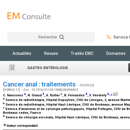
Rechercher
Service C
Rechercher
Actualités
Revues
Traités EMC
Domaines
GASTRO-ENTÉROLOGIE
Cancer anal : traitements
- 09/09/24
[9-084-D-11] - Doi : 10.1016/S1155-1968(24)49445-5
a
b
c
d
b
,
⁎
C. Naessens
, N. Giraud
, A. Rullier
, B. Fernandez
, V. Vendrely
a
Service de radiothérapie, Hôpital Dupuytren, CHU de Limoges, 2, avenue Marti
b
Service de radiothérapie, Hôpital Haut-Lévêque, CHU de Bordeaux, avenue Mag
c
Service d'anatomie et de cytologie pathologiques, Hôpital Pellegrin, CHU de 
Bordeaux cedex, France
d
Service de chirurgie viscérale, Hôpital Haut-Lévêque, CHU de Bordeaux, aven
Auteur correspondant.