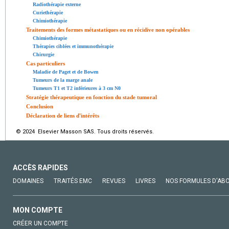
Radiothérapie externe
Curiethérapie
Chimiothérapie
Traitements des formes métastatiques ou en récidive non opérables
Chimiothérapie
Thérapies ciblées et immunothérapie
Chirurgie
Cas particuliers
Maladie de Paget et de Bowen
Tumeurs de la marge anale
Tumeurs T1 et T2 inférieures à 3 cm N0
Stratégie thérapeutique en fonction du stade tumoral
Conclusion
Déclaration de liens d'intérêts
© 2024 Elsevier Masson SAS. Tous droits réservés.
ACCÈS RAPIDES
DOMAINES
TRAITÉS EMC
REVUES
LIVRES
NOS FORMULES D'AB
MON COMPTE
CRÉER UN COMPTE