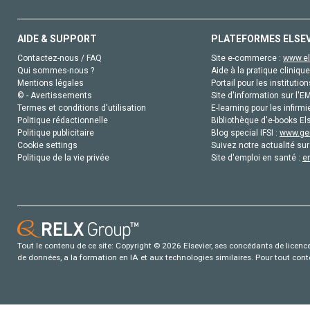
AIDE & SUPPORT
PLATEFORMES ELSE
Contactez-nous / FAQ
Site e-commerce :
www.el
Qui sommes-nous ?
Aide à la pratique clinique
Mentions légales
Portail pour les institution
© - Avertissements
Site d'information sur l'E
Termes et conditions d'utilisation
E-learning pour les infirmi
Politique rédactionnelle
Bibliothèque d'e-books Els
Politique publicitaire
Blog special IFSI :
www.gen
Cookie settings
Suivez notre actualité sur
Politique de la vie privée
Site d'emploi en santé :
e
Tout le contenu de ce site: Copyright © 2026 Elsevier, ses concédants de licence e
de données, a la formation en IA et aux technologies similaires. Pour tout con