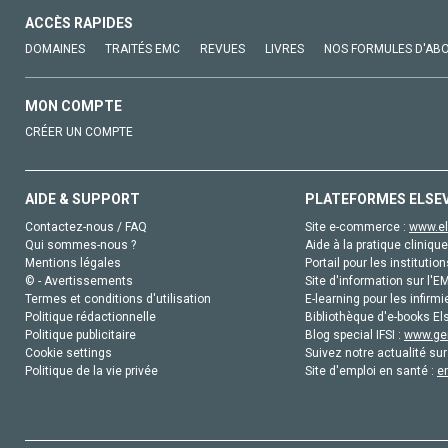
ACCÈS RAPIDES
DOMAINES
TRAITÉS EMC
REVUES
LIVRES
NOS FORMULES D'AB
MON COMPTE
CRÉER UN COMPTE
AIDE & SUPPORT
PLATEFORMES ELSE
Contactez-nous / FAQ
Site e-commerce :
www.el
Qui sommes-nous ?
Aide à la pratique clinique
Mentions légales
Portail pour les institution
© - Avertissements
Site d'information sur l'E
Termes et conditions d'utilisation
E-learning pour les infirmi
Politique rédactionnelle
Bibliothèque d'e-books Els
Politique publicitaire
Blog special IFSI :
www.gen
Cookie settings
Suivez notre actualité sur
Politique de la vie privée
Site d'emploi en santé :
e