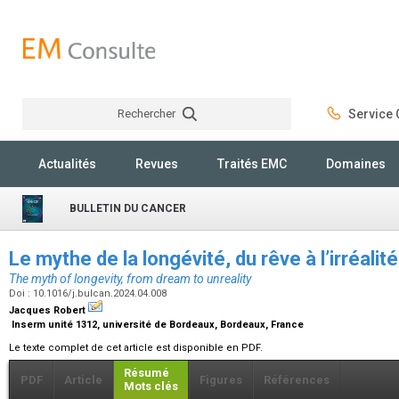
Rechercher
Service C
Rechercher
Actualités
Revues
Traités EMC
Domaines
BULLETIN DU CANCER
Le mythe de la longévité, du rêve à l’irréalit
The myth of longevity, from dream to unreality
Doi : 10.1016/j.bulcan.2024.04.008
Jacques Robert
Inserm unité 1312, université de Bordeaux, Bordeaux, France
Le texte complet de cet article est disponible en PDF.
Résumé
PDF
Article
Figures
Références
Mots clés