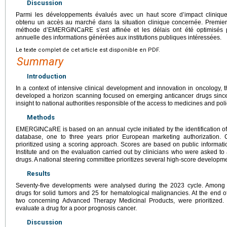
Discussion
Parmi les développements évalués avec un haut score d’impact clinique
obtenu un accès au marché dans la situation clinique concernée. Premie
méthode d’EMERGINCaRE s’est affinée et les délais ont été optimisés 
annuelle des informations générées aux institutions publiques intéressées.
Le texte complet de cet article est disponible en PDF.
Summary
Introduction
In a context of intensive clinical development and innovation in oncology, 
developed a horizon scanning focused on emerging anticancer drugs since 
insight to national authorities responsible of the access to medicines and po
Methods
EMERGINCaRE is based on an annual cycle initiated by the identification of 
database, one to three years prior European marketing authorization.
prioritized using a scoring approach. Scores are based on public informat
Institute and on the evaluation carried out by clinicians who were asked to
drugs. A national steering committee prioritizes several high-score developm
Results
Seventy-five developments were analysed during the 2023 cycle. Among 
drugs for solid tumors and 25 for hematological malignancies. At the end of
two concerning Advanced Therapy Medicinal Products, were prioritized. 
evaluate a drug for a poor prognosis cancer.
Discussion