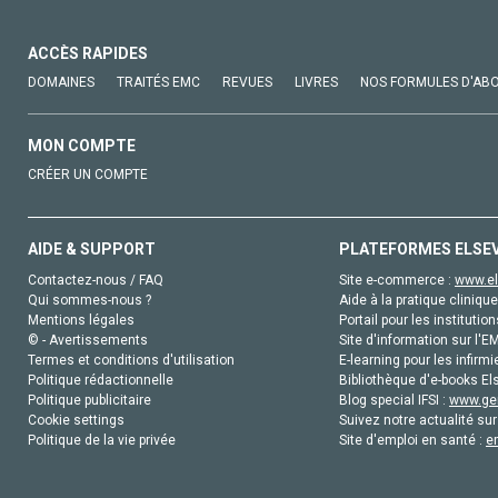
ACCÈS RAPIDES
DOMAINES
TRAITÉS EMC
REVUES
LIVRES
NOS FORMULES D'AB
MON COMPTE
CRÉER UN COMPTE
AIDE & SUPPORT
PLATEFORMES ELSE
Contactez-nous / FAQ
Site e-commerce :
www.el
Qui sommes-nous ?
Aide à la pratique clinique
Mentions légales
Portail pour les institution
© - Avertissements
Site d'information sur l'E
Termes et conditions d'utilisation
E-learning pour les infirmi
Politique rédactionnelle
Bibliothèque d'e-books Els
Politique publicitaire
Blog special IFSI :
www.gen
Cookie settings
Suivez notre actualité sur
Politique de la vie privée
Site d'emploi en santé :
e