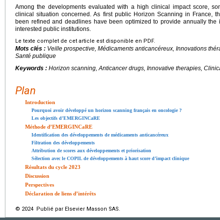
Among the developments evaluated with a high clinical impact score, so
clinical situation concerned. As first public Horizon Scanning in Fran
been refined and deadlines have been optimized to provide annually the i
interested public institutions.
Le texte complet de cet article est disponible en PDF.
Mots clés :
Veille prospective, Médicaments anticancéreux, Innovations thé
Santé publique
Keywords :
Horizon scanning, Anticancer drugs, Innovative therapies, Clini
Plan
Introduction
Pourquoi avoir développé un horizon scanning français en oncologie ?
Les objectifs d’EMERGINCaRE
Méthode d’EMERGINCaRE
Identification des développements de médicaments anticancéreux
Filtration des développements
Attribution de scores aux développements et priorisation
Sélection avec le COPIL de développements à haut score d’impact clinique
Résultats du cycle 2023
Discussion
Perspectives
Déclaration de liens d’intérêts
© 2024 Publié par Elsevier Masson SAS.