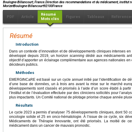
Boulogne-Billancourt, France.Direction des recommandations et du médicament, institut n
MorizetBoulogne-Billancourt92100France
Résumé
PDF
Article
Figures
Tableaux
Référence
Mots clés
Résumé
Introduction
Dans un contexte d’innovation et de développements cliniques intenses en on
développé depuis 2019, un
horizon scanning
dédié aux médicaments anti
objectif d’apporter un éclairage complémentaire aux agences nationales en
décideurs publics.
Méthodes
EMERGINCaRE est basé sur un cycle annuel initié par l’identification de dév
d’une base de données, un à trois ans avant la mise sur le marché eu
développements sont classés et priorisés à l’aide d’un score établi à partir
l’Institut et de l’évaluation effectuée par des cliniciens sollicités pour l’anal
plus impactants. Un Comité national de pilotage priorise chaque année plus
Résultats
Le cycle 2023 a permis d’analyser 75 développements cliniques, dont 50 
oncologie solide et 25 en onco-hématologie. À l’issue de ce cycle, six d
Médicaments de Thérapie Innovante, ont été priorisés. La moitié de c
médicament dans un cancer de mauvais pronostic.