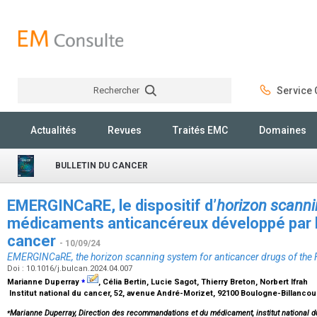
Rechercher
Service C
Rechercher
Actualités
Revues
Traités EMC
Domaines
BULLETIN DU CANCER
EMERGINCaRE, le dispositif d’
horizon scann
médicaments anticancéreux développé par l’I
cancer
- 10/09/24
EMERGINCaRE, the horizon scanning system for anticancer drugs of the F
Doi : 10.1016/j.bulcan.2024.04.007
⁎
Marianne Duperray
, Célia Bertin, Lucie Sagot, Thierry Breton, Norbert Ifrah
Institut national du cancer, 52, avenue André-Morizet, 92100 Boulogne-Billancou
⁎
Marianne Duperray, Direction des recommandations et du médicament, institut national d