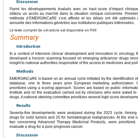
Discussion
Parmi les développements évalués avec un haut score d’impact clinique
obtenu un accès au marché dans la situation clinique concernée. Premie
méthode d’EMERGINCaRE s’est affinée et les délais ont été optimisés 
annuelle des informations générées aux institutions publiques intéressées.
Le texte complet de cet article est disponible en PDF.
Summary
Introduction
In a context of intensive clinical development and innovation in oncology, 
developed a horizon scanning focused on emerging anticancer drugs since 
insight to national authorities responsible of the access to medicines and po
Methods
EMERGINCaRE is based on an annual cycle initiated by the identification of 
database, one to three years prior European marketing authorization.
prioritized using a scoring approach. Scores are based on public informat
Institute and on the evaluation carried out by clinicians who were asked to
drugs. A national steering committee prioritizes several high-score developm
Results
Seventy-five developments were analysed during the 2023 cycle. Among 
drugs for solid tumors and 25 for hematological malignancies. At the end of
two concerning Advanced Therapy Medicinal Products, were prioritized. 
evaluate a drug for a poor prognosis cancer.
Discussion