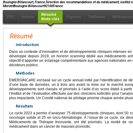
Boulogne-Billancourt, France.Direction des recommandations et du médicament, institut n
MorizetBoulogne-Billancourt92100France
Résumé
PDF
Article
Figures
Tableaux
Référence
Mots clés
Résumé
Introduction
Dans un contexte d’innovation et de développements cliniques intenses en on
développé depuis 2019, un
horizon scanning
dédié aux médicaments anti
objectif d’apporter un éclairage complémentaire aux agences nationales en
décideurs publics.
Méthodes
EMERGINCaRE est basé sur un cycle annuel initié par l’identification de dév
d’une base de données, un à trois ans avant la mise sur le marché eu
développements sont classés et priorisés à l’aide d’un score établi à partir
l’Institut et de l’évaluation effectuée par des cliniciens sollicités pour l’anal
plus impactants. Un Comité national de pilotage priorise chaque année plus
Résultats
Le cycle 2023 a permis d’analyser 75 développements cliniques, dont 50 
oncologie solide et 25 en onco-hématologie. À l’issue de ce cycle, six d
Médicaments de Thérapie Innovante, ont été priorisés. La moitié de c
médicament dans un cancer de mauvais pronostic.