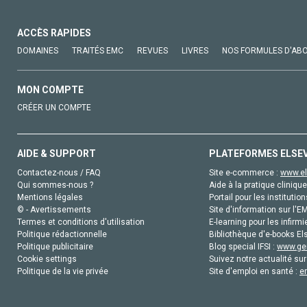
ACCÈS RAPIDES
DOMAINES
TRAITÉS EMC
REVUES
LIVRES
NOS FORMULES D'AB
MON COMPTE
CRÉER UN COMPTE
AIDE & SUPPORT
PLATEFORMES ELSE
Contactez-nous / FAQ
Site e-commerce :
www.el
Qui sommes-nous ?
Aide à la pratique clinique
Mentions légales
Portail pour les institution
© - Avertissements
Site d'information sur l'E
Termes et conditions d'utilisation
E-learning pour les infirmi
Politique rédactionnelle
Bibliothèque d'e-books Els
Politique publicitaire
Blog special IFSI :
www.gen
Cookie settings
Suivez notre actualité sur
Politique de la vie privée
Site d'emploi en santé :
e