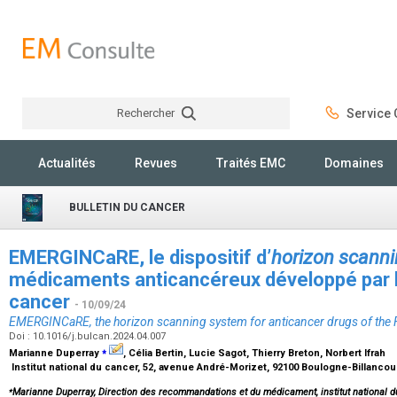
Rechercher
Service C
Rechercher
Actualités
Revues
Traités EMC
Domaines
BULLETIN DU CANCER
EMERGINCaRE, le dispositif d’
horizon scann
médicaments anticancéreux développé par l’I
cancer
- 10/09/24
EMERGINCaRE, the horizon scanning system for anticancer drugs of the F
Doi : 10.1016/j.bulcan.2024.04.007
⁎
Marianne Duperray
, Célia Bertin, Lucie Sagot, Thierry Breton, Norbert Ifrah
Institut national du cancer, 52, avenue André-Morizet, 92100 Boulogne-Billancou
⁎
Marianne Duperray, Direction des recommandations et du médicament, institut national d