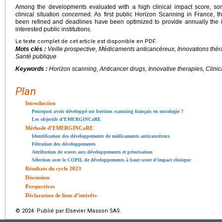
Among the developments evaluated with a high clinical impact score, so
clinical situation concerned. As first public Horizon Scanning in Fran
been refined and deadlines have been optimized to provide annually the i
interested public institutions.
Le texte complet de cet article est disponible en PDF.
Mots clés :
Veille prospective, Médicaments anticancéreux, Innovations thé
Santé publique
Keywords :
Horizon scanning, Anticancer drugs, Innovative therapies, Clini
Plan
Introduction
Pourquoi avoir développé un horizon scanning français en oncologie ?
Les objectifs d’EMERGINCaRE
Méthode d’EMERGINCaRE
Identification des développements de médicaments anticancéreux
Filtration des développements
Attribution de scores aux développements et priorisation
Sélection avec le COPIL de développements à haut score d’impact clinique
Résultats du cycle 2023
Discussion
Perspectives
Déclaration de liens d’intérêts
© 2024 Publié par Elsevier Masson SAS.