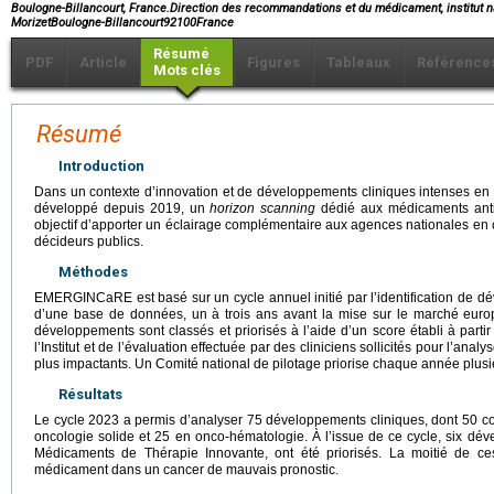
Boulogne-Billancourt, France.Direction des recommandations et du médicament, institut n
MorizetBoulogne-Billancourt92100France
Résumé
PDF
Article
Figures
Tableaux
Référence
Mots clés
Résumé
Introduction
Dans un contexte d’innovation et de développements cliniques intenses en on
développé depuis 2019, un
horizon scanning
dédié aux médicaments anti
objectif d’apporter un éclairage complémentaire aux agences nationales en
décideurs publics.
Méthodes
EMERGINCaRE est basé sur un cycle annuel initié par l’identification de dév
d’une base de données, un à trois ans avant la mise sur le marché eu
développements sont classés et priorisés à l’aide d’un score établi à partir
l’Institut et de l’évaluation effectuée par des cliniciens sollicités pour l’anal
plus impactants. Un Comité national de pilotage priorise chaque année plus
Résultats
Le cycle 2023 a permis d’analyser 75 développements cliniques, dont 50 
oncologie solide et 25 en onco-hématologie. À l’issue de ce cycle, six d
Médicaments de Thérapie Innovante, ont été priorisés. La moitié de c
médicament dans un cancer de mauvais pronostic.