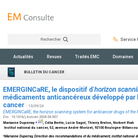
Rechercher
Service C
Rechercher
Actualités
Revues
Traités EMC
Domaines
BULLETIN DU CANCER
EMERGINCaRE, le dispositif d’
horizon scann
médicaments anticancéreux développé par l’I
cancer
- 10/09/24
EMERGINCaRE, the horizon scanning system for anticancer drugs of the F
Doi : 10.1016/j.bulcan.2024.04.007
⁎
Marianne Duperray
, Célia Bertin, Lucie Sagot, Thierry Breton, Norbert Ifrah
Institut national du cancer, 52, avenue André-Morizet, 92100 Boulogne-Billancou
⁎
Marianne Duperray, Direction des recommandations et du médicament, institut national d