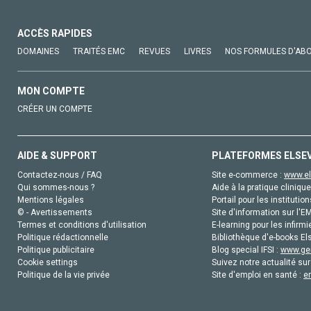
ACCÈS RAPIDES
DOMAINES
TRAITÉS EMC
REVUES
LIVRES
NOS FORMULES D'AB
MON COMPTE
CRÉER UN COMPTE
AIDE & SUPPORT
PLATEFORMES ELSE
Contactez-nous / FAQ
Site e-commerce :
www.el
Qui sommes-nous ?
Aide à la pratique clinique
Mentions légales
Portail pour les institution
© - Avertissements
Site d'information sur l'E
Termes et conditions d'utilisation
E-learning pour les infirmi
Politique rédactionnelle
Bibliothèque d'e-books Els
Politique publicitaire
Blog special IFSI :
www.gen
Cookie settings
Suivez notre actualité sur
Politique de la vie privée
Site d'emploi en santé :
e