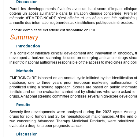
Discussion
Parmi les développements évalués avec un haut score d’impact clinique
obtenu un accès au marché dans la situation clinique concernée. Premie
méthode d’EMERGINCaRE s’est affinée et les délais ont été optimisés 
annuelle des informations générées aux institutions publiques intéressées.
Le texte complet de cet article est disponible en PDF.
Summary
Introduction
In a context of intensive clinical development and innovation in oncology, 
developed a horizon scanning focused on emerging anticancer drugs since 
insight to national authorities responsible of the access to medicines and po
Methods
EMERGINCaRE is based on an annual cycle initiated by the identification of 
database, one to three years prior European marketing authorization.
prioritized using a scoring approach. Scores are based on public informat
Institute and on the evaluation carried out by clinicians who were asked to
drugs. A national steering committee prioritizes several high-score developm
Results
Seventy-five developments were analysed during the 2023 cycle. Among 
drugs for solid tumors and 25 for hematological malignancies. At the end of
two concerning Advanced Therapy Medicinal Products, were prioritized. 
evaluate a drug for a poor prognosis cancer.
Discussion