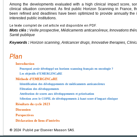
Among the developments evaluated with a high clinical impact score, so
clinical situation concerned. As first public Horizon Scanning in Fran
been refined and deadlines have been optimized to provide annually the i
interested public institutions.
Le texte complet de cet article est disponible en PDF.
Mots clés :
Veille prospective, Médicaments anticancéreux, Innovations thé
Santé publique
Keywords :
Horizon scanning, Anticancer drugs, Innovative therapies, Clini
Plan
Introduction
Pourquoi avoir développé un horizon scanning français en oncologie ?
Les objectifs d’EMERGINCaRE
Méthode d’EMERGINCaRE
Identification des développements de médicaments anticancéreux
Filtration des développements
Attribution de scores aux développements et priorisation
Sélection avec le COPIL de développements à haut score d’impact clinique
Résultats du cycle 2023
Discussion
Perspectives
Déclaration de liens d’intérêts
© 2024 Publié par Elsevier Masson SAS.