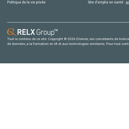
Politique de la vie privée
Site d'emploi en santé :
e
Tout le contenu de ce site: Copyright © 2026 Elsevier, ses concédants de licence e
de données, a la formation en IA et aux technologies similaires. Pour tout con