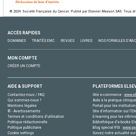
Déclaration de liens d’intérêts
© 2024 Société Française du Cancer. Publié par Elsevier Masson SAS. Tous dro
ACCÈS RAPIDES
DOMAINES
TRAITÉS EMC
REVUES
LIVRES
NOS FORMULES D'AB
MON COMPTE
CRÉER UN COMPTE
AIDE & SUPPORT
PLATEFORMES ELSE
Contactez-nous / FAQ
Site e-commerce :
www.el
Qui sommes-nous ?
Aide à la pratique clinique
Mentions légales
Portail pour les institution
© - Avertissements
Site d'information sur l'E
Termes et conditions d'utilisation
E-learning pour les infirmi
Politique rédactionnelle
Bibliothèque d'e-books Els
Politique publicitaire
Blog special IFSI :
www.gen
Cookie settings
Suivez notre actualité sur