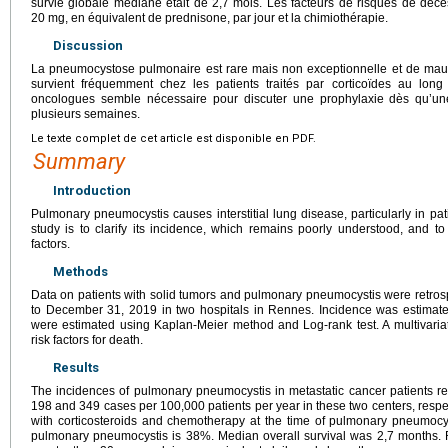
survie globale médiane était de 2,7 mois. Les facteurs de risques de décè
20
mg, en équivalent de prednisone, par jour et la chimiothérapie.
Discussion
La pneumocystose pulmonaire est rare mais non exceptionnelle et de mauva
survient fréquemment chez les patients traités par corticoïdes au long
oncologues semble nécessaire pour discuter une prophylaxie dès qu’une 
plusieurs semaines.
Le texte complet de cet article est disponible en PDF.
Summary
Introduction
Pulmonary pneumocystis causes interstitial lung disease, particularly in pat
study is to clarify its incidence, which remains poorly understood, and to 
factors.
Methods
Data on patients with solid tumors and pulmonary pneumocystis were retrosp
to December 31, 2019 in two hospitals in Rennes. Incidence was estimate
were estimated using Kaplan-Meier method and Log-rank test. A multivaria
risk factors for death.
Results
The incidences of pulmonary pneumocystis in metastatic cancer patients re
198 and 349 cases per 100,000 patients per year in these two centers, respec
with corticosteroids and chemotherapy at the time of pulmonary pneumocysti
pulmonary pneumocystis is 38%. Median overall survival was 2,7 months. Ri