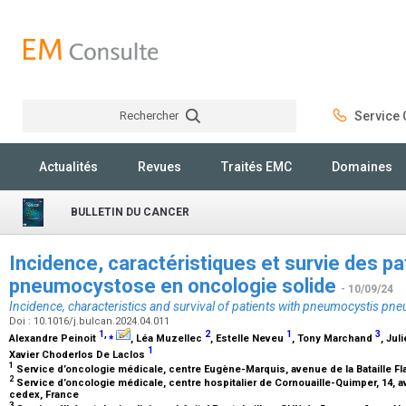
Rechercher
Service C
Rechercher
Actualités
Revues
Traités EMC
Domaines
BULLETIN DU CANCER
Incidence, caractéristiques et survie des p
pneumocystose en oncologie solide
- 10/09/24
Incidence, characteristics and survival of patients with pneumocystis pn
Doi : 10.1016/j.bulcan.2024.04.011
1
,
⁎
2
1
3
Alexandre Peinoit
, Léa Muzellec
, Estelle Neveu
, Tony Marchand
, Jul
1
Xavier Choderlos De Laclos
1
Service d’oncologie médicale, centre Eugène-Marquis, avenue de la Bataille 
2
Service d’oncologie médicale, centre hospitalier de Cornouaille-Quimper, 14,
cedex, France
3