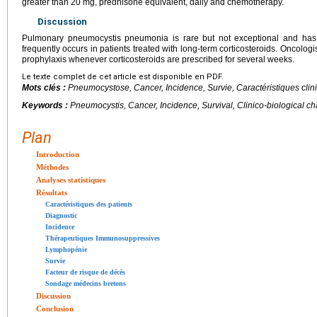
greater than 20
mg, prednisone equivalent, daily and chemotherapy.
Discussion
Pulmonary pneumocystis pneumonia is rare but not exceptional and has a
frequently occurs in patients treated with long-term corticosteroids. Oncologi
prophylaxis whenever corticosteroids are prescribed for several weeks.
Le texte complet de cet article est disponible en PDF.
Mots clés :
Pneumocystose, Cancer, Incidence, Survie, Caractéristiques clin
Keywords :
Pneumocystis, Cancer, Incidence, Survival, Clinico-biological cha
Plan
Introduction
Méthodes
Analyses statistiques
Résultats
Caractéristiques des patients
Diagnostic
Incidence
Thérapeutiques Immunosuppressives
Lymphopénie
Survie
Facteur de risque de décès
Sondage médecins bretons
Discussion
Conclusion