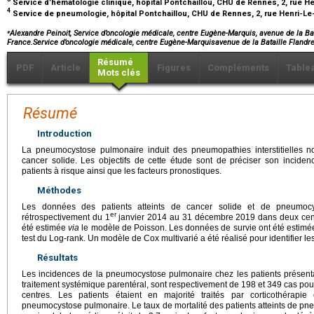
Service d’hématologie clinique, hôpital Pontchaillou, CHU de Rennes, 2, rue H
4
Service de pneumologie, hôpital Pontchaillou, CHU de Rennes, 2, rue Henri-Le
⁎
Alexandre Peinoit, Service d’oncologie médicale, centre Eugène-Marquis, avenue de la B
France.Service d’oncologie médicale, centre Eugène-Marquisavenue de la Bataille Fla
Résumé
PDF
Article
Figures
Compléments
Table
Mots clés
Résumé
Introduction
La pneumocystose pulmonaire induit des pneumopathies interstitielles n
cancer solide. Les objectifs de cette étude sont de préciser son incidenc
patients à risque ainsi que les facteurs pronostiques.
Méthodes
Les données des patients atteints de cancer solide et de pneumocys
er
rétrospectivement du 1
janvier 2014 au 31 décembre 2019 dans deux centr
été estimée
via
le modèle de Poisson. Les données de survie ont été estim
test du Log-rank. Un modèle de Cox multivarié a été réalisé pour identifier le
Résultats
Les incidences de la pneumocystose pulmonaire chez les patients présent
traitement systémique parentéral, sont respectivement de 198 et 349 cas po
centres. Les patients étaient en majorité traités par corticothérap
pneumocystose pulmonaire. Le taux de mortalité des patients atteints de p