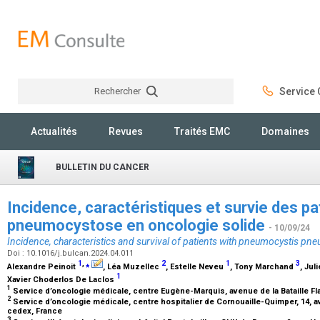
Rechercher
Service C
Rechercher
Actualités
Revues
Traités EMC
Domaines
BULLETIN DU CANCER
Incidence, caractéristiques et survie des p
pneumocystose en oncologie solide
- 10/09/24
Incidence, characteristics and survival of patients with pneumocystis pn
Doi : 10.1016/j.bulcan.2024.04.011
1
,
⁎
2
1
3
Alexandre Peinoit
, Léa Muzellec
, Estelle Neveu
, Tony Marchand
, Jul
1
Xavier Choderlos De Laclos
1
Service d’oncologie médicale, centre Eugène-Marquis, avenue de la Bataille 
2
Service d’oncologie médicale, centre hospitalier de Cornouaille-Quimper, 14,
cedex, France
3