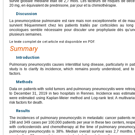
survie globale médiane était de 2,7 mois. Les facteurs de risques de décè
20
mg, en équivalent de prednisone, par jour et la chimiothérapie.
Discussion
La pneumocystose pulmonaire est rare mais non exceptionnelle et de mauva
survient fréquemment chez les patients traités par corticoïdes au long
oncologues semble nécessaire pour discuter une prophylaxie dès qu’une 
plusieurs semaines.
Le texte complet de cet article est disponible en PDF.
Summary
Introduction
Pulmonary pneumocystis causes interstitial lung disease, particularly in pat
study is to clarify its incidence, which remains poorly understood, and to 
factors.
Methods
Data on patients with solid tumors and pulmonary pneumocystis were retrosp
to December 31, 2019 in two hospitals in Rennes. Incidence was estimate
were estimated using Kaplan-Meier method and Log-rank test. A multivaria
risk factors for death.
Results
The incidences of pulmonary pneumocystis in metastatic cancer patients re
198 and 349 cases per 100,000 patients per year in these two centers, respec
with corticosteroids and chemotherapy at the time of pulmonary pneumocysti
pulmonary pneumocystis is 38%. Median overall survival was 2,7 months. Ri