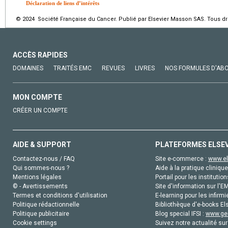
Déclaration de liens d’intérêts
© 2024 Société Française du Cancer. Publié par Elsevier Masson SAS. Tous dro
ACCÈS RAPIDES
DOMAINES
TRAITÉS EMC
REVUES
LIVRES
NOS FORMULES D'AB
MON COMPTE
CRÉER UN COMPTE
AIDE & SUPPORT
PLATEFORMES ELSE
Contactez-nous / FAQ
Site e-commerce :
www.el
Qui sommes-nous ?
Aide à la pratique clinique
Mentions légales
Portail pour les institution
© - Avertissements
Site d'information sur l'E
Termes et conditions d'utilisation
E-learning pour les infirmi
Politique rédactionnelle
Bibliothèque d'e-books Els
Politique publicitaire
Blog special IFSI :
www.gen
Cookie settings
Suivez notre actualité sur