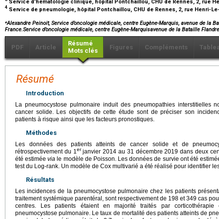
Service d’hématologie clinique, hôpital Pontchaillou, CHU de Rennes, 2, rue H
4
Service de pneumologie, hôpital Pontchaillou, CHU de Rennes, 2, rue Henri-Le
⁎
Alexandre Peinoit, Service d’oncologie médicale, centre Eugène-Marquis, avenue de la B
France.Service d’oncologie médicale, centre Eugène-Marquisavenue de la Bataille Fla
Résumé
PDF
Article
Figures
Compléments
Table
Mots clés
Résumé
Introduction
La pneumocystose pulmonaire induit des pneumopathies interstitielles n
cancer solide. Les objectifs de cette étude sont de préciser son incidenc
patients à risque ainsi que les facteurs pronostiques.
Méthodes
Les données des patients atteints de cancer solide et de pneumocys
er
rétrospectivement du 1
janvier 2014 au 31 décembre 2019 dans deux centr
été estimée
via
le modèle de Poisson. Les données de survie ont été estim
test du Log-rank. Un modèle de Cox multivarié a été réalisé pour identifier le
Résultats
Les incidences de la pneumocystose pulmonaire chez les patients présent
traitement systémique parentéral, sont respectivement de 198 et 349 cas po
centres. Les patients étaient en majorité traités par corticothérap
pneumocystose pulmonaire. Le taux de mortalité des patients atteints de p