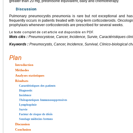
greater than 20
mg, prednisone equivalent, daily and chemotherapy.
Discussion
Pulmonary pneumocystis pneumonia is rare but not exceptional and has a
frequently occurs in patients treated with long-term corticosteroids. Oncologi
prophylaxis whenever corticosteroids are prescribed for several weeks.
Le texte complet de cet article est disponible en PDF.
Mots clés :
Pneumocystose, Cancer, Incidence, Survie, Caractéristiques clin
Keywords :
Pneumocystis, Cancer, Incidence, Survival, Clinico-biological cha
Plan
Introduction
Méthodes
Analyses statistiques
Résultats
Caractéristiques des patients
Diagnostic
Incidence
Thérapeutiques Immunosuppressives
Lymphopénie
Survie
Facteur de risque de décès
Sondage médecins bretons
Discussion
Conclusion