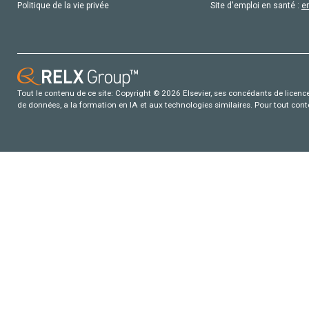
Politique de la vie privée
Site d'emploi en santé :
e
Tout le contenu de ce site: Copyright © 2026 Elsevier, ses concédants de licence e
de données, a la formation en IA et aux technologies similaires. Pour tout con