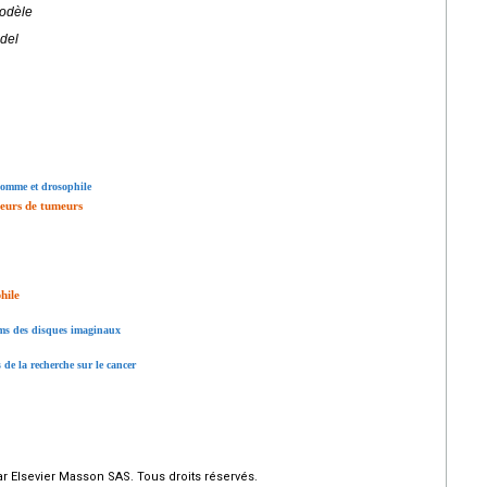
Modèle
del
 homme et drosophile
seurs de tumeurs
hile
ums des disques imaginaux
 de la recherche sur le cancer
r Elsevier Masson SAS. Tous droits réservés.