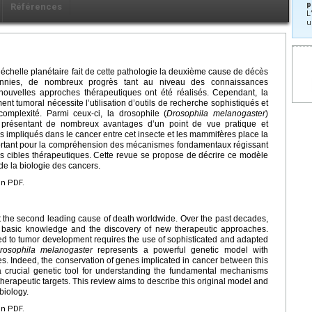
p
Références
L
u
’échelle planétaire fait de cette pathologie la deuxième cause de décès
nnies, de nombreux progrès tant au niveau des connaissances
ouvelles approches thérapeutiques ont été réalisés. Cependant, la
t tumoral nécessite l’utilisation d’outils de recherche sophistiqués et
omplexité. Parmi ceux-ci, la drosophile (
Drosophila melanogaster
)
présentant de nombreux avantages d’un point de vue pratique et
s impliqués dans le cancer entre cet insecte et les mammifères place la
ortant pour la compréhension des mécanismes fondamentaux régissant
les cibles thérapeutiques. Cette revue se propose de décrire ce modèle
 de la biologie des cancers.
en PDF.
it the second leading cause of death worldwide. Over the past decades,
 basic knowledge and the discovery of new therapeutic approaches.
d to tumor development requires the use of sophisticated and adapted
rosophila melanogaster
represents a powerful genetic model with
. Indeed, the conservation of genes implicated in cancer between this
crucial genetic tool for understanding the fundamental mechanisms
erapeutic targets. This review aims to describe this original model and
biology.
en PDF.