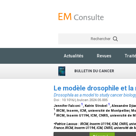
Rechercher
Actualités
Revues
Trait
BULLETIN DU CANCER
Le modèle drosophile et la
Drosophila as a model to study cancer biolog
Doi : 10.1016/j.bulcan.2024.05.005
1
1
Jennifer Falconi
, Katrin Strobel
, Alexandre Dji
1
IRCM, Inserm, ICM, université de Montpellier, Mo
2
IRCM, Inserm U1194, ICM, CNRS, université de Mo
⁎
Patrice Lassus : IRCM, Inserm U1194, ICM, CNRS, univer
France.IRCM, Inserm U1194, ICM, CNRS, université de 