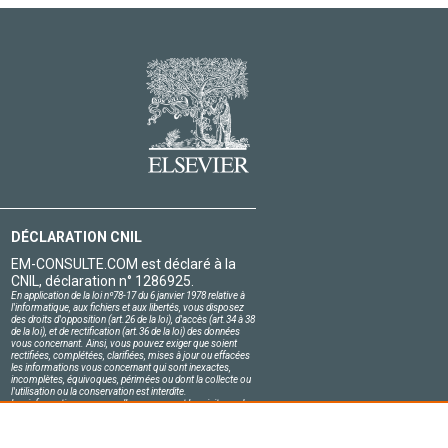
DÉCLARATION CNIL
EM-CONSULTE.COM est déclaré à la
CNIL, déclaration n° 1286925.
En application de la loi nº78-17 du 6 janvier 1978 relative à
l'informatique, aux fichiers et aux libertés, vous disposez
des droits d'opposition (art.26 de la loi), d'accès (art.34 à 38
de la loi), et de rectification (art.36 de la loi) des données
vous concernant. Ainsi, vous pouvez exiger que soient
rectifiées, complétées, clarifiées, mises à jour ou effacées
les informations vous concernant qui sont inexactes,
incomplètes, équivoques, périmées ou dont la collecte ou
l'utilisation ou la conservation est interdite.
Les informations personnelles concernant les visiteurs de
notre site, y compris leur identité, sont confidentielles.
Le responsable du site s'engage sur l'honneur à respecter
les conditions légales de confidentialité applicables en