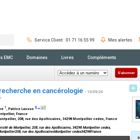
Service Client : 01 71 16 55 99
Mes alertes
Rechercher
és EMC
Domaines
Livres
Compléments
S'abonner
 recherche en cancérologie
- 10/09/24
y
1
2
,
⁎
ane
, Patrice Lassus
ntpellier, France
ntpellier, 208, rue des Apothicaires, 34298 Montpellier cedex, France
sité de Montpellier, 208, rue des Apothicaires, 34298 Montpellier cedex,
Montpellier208, rue des ApothicairesMontpellier cedex34298France
B