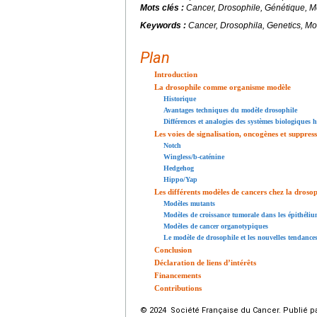
Mots clés :
Cancer, Drosophile, Génétique, 
Keywords :
Cancer, Drosophila, Genetics, Mo
Plan
Introduction
La drosophile comme organisme modèle
Historique
Avantages techniques du modèle drosophile
Différences et analogies des systèmes biologiques
Les voies de signalisation, oncogènes et suppres
Notch
Wingless/b-caténine
Hedgehog
Hippo/Yap
Les différents modèles de cancers chez la drosop
Modèles mutants
Modèles de croissance tumorale dans les épithéli
Modèles de cancer organotypiques
Le modèle de drosophile et les nouvelles tendances
Conclusion
Déclaration de liens d’intérêts
Financements
Contributions
© 2024 Société Française du Cancer. Publié pa