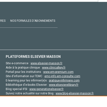
VRES
NOS FORMULES D'ABONNEMENTS
PLATEFORMES ELSEVIER MASSON
Site e-commerce :
www.elsevier-masson.fr
Aide à la pratique clinique :
www.clinicalkey.fr
Portail pour les institutions :
www.em-premium.com
Site d'information sur l'EMC :
emc-info.em-consulte.com
E-learning pour les infirmier(e)s :
pratique-infirmiere.com
Bibliothèque d'e-books Elsevier :
www.elsevierelibrary.fr
Blog special IFSI :
www.generationelsevier.fr
Suivez notre actualité sur notre blog :
www.blog-elsevier-masson.fr
Site d'emploi en santé :
emploisante.com