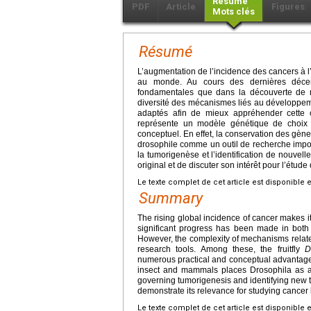
Résumé
PDF
Article
Figures
Mots clés
Résumé
L’augmentation de l’incidence des cancers à l
au monde. Au cours des dernières déce
fondamentales que dans la découverte de n
diversité des mécanismes liés au développemen
adaptés afin de mieux appréhender cette c
représente un modèle génétique de choix 
conceptuel. En effet, la conservation des gène
drosophile comme un outil de recherche imp
la tumorigenèse et l’identification de nouvel
original et de discuter son intérêt pour l’étude
Le texte complet de cet article est disponible 
Summary
The rising global incidence of cancer makes 
significant progress has been made in both
However, the complexity of mechanisms relate
research tools. Among these, the fruitfly
D
numerous practical and conceptual advantages
insect and mammals places Drosophila as a 
governing tumorigenesis and identifying new th
demonstrate its relevance for studying cancer 
Le texte complet de cet article est disponible 