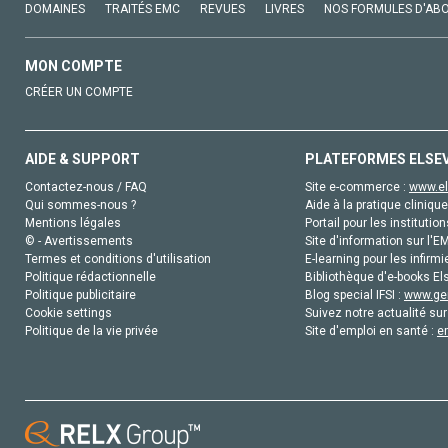
DOMAINES
TRAITÉS EMC
REVUES
LIVRES
NOS FORMULES D'AB
MON COMPTE
CRÉER UN COMPTE
AIDE & SUPPORT
PLATEFORMES ELSE
Contactez-nous / FAQ
Site e-commerce :
www.el
Qui sommes-nous ?
Aide à la pratique clinique
Mentions légales
Portail pour les institution
© - Avertissements
Site d'information sur l'E
Termes et conditions d'utilisation
E-learning pour les infirmi
Politique rédactionnelle
Bibliothèque d'e-books Els
Politique publicitaire
Blog special IFSI :
www.gen
Cookie settings
Suivez notre actualité sur
Politique de la vie privée
Site d'emploi en santé :
e