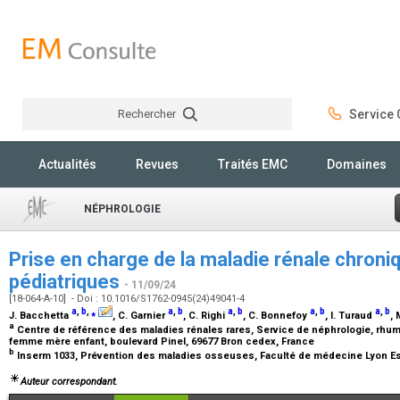
Rechercher
Service C
Rechercher
Actualités
Revues
Traités EMC
Domaines
NÉPHROLOGIE
Prise en charge de la maladie rénale chroniqu
pédiatriques
- 11/09/24
[18-064-A-10] - Doi : 10.1016/S1762-0945(24)49041-4
a
,
b
,
⁎
a
,
b
a
,
b
a
,
b
a
,
b
J. Bacchetta
, C. Garnier
, C. Righi
, C. Bonnefoy
, I. Turaud
,
a
Centre de référence des maladies rénales rares, Service de néphrologie, rhuma
femme mère enfant, boulevard Pinel, 69677 Bron cedex, France
b
Inserm 1033, Prévention des maladies osseuses, Faculté de médecine Lyon Est
Auteur correspondant.