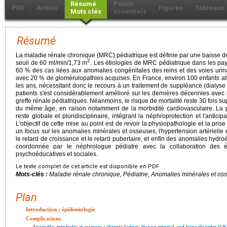
Résumé
Points
PDF
Article
Figures
Tableaux
Mots clés
essentiels
Résumé
La maladie rénale chronique (MRC) pédiatrique est définie par une baisse de 
2
seuil de 60 ml/min/1,73 m
. Les étiologies de MRC pédiatrique dans les pa
60 % des cas liées aux anomalies congénitales des reins et des voies urina
avec 20 % de glomérulopathies acquises. En France, environ 100 enfants at
les ans, nécessitant donc le recours à un traitement de suppléance (dialyse 
patients s'est considérablement amélioré sur les dernières décennies avec 
greffe rénale pédiatriques. Néanmoins, le risque de mortalité reste 30 fois su
du même âge, en raison notamment de la morbidité cardiovasculaire. La 
reste globale et pluridisciplinaire, intégrant la néphroprotection et l'anticip
L'objectif de cette mise au point est de revoir la physiopathologie et la pr
un focus sur les anomalies minérales et osseuses, l'hypertension artérielle et
le retard de croissance et le retard pubertaire, et enfin des anomalies hydroé
coordonnée par le néphrologue pédiatre avec la collaboration des éq
psychoéducatives et sociales.
Le texte complet de cet article est disponible en PDF.
Mots-clés :
Maladie rénale chronique, Pédiatrie, Anomalies minérales et os
Plan
Introduction : épidémiologie
Complications
Anomalies minérales et osseuses : chronic kidney disease-mineral and bone disorder (