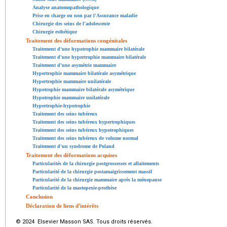
Analyse anatomopathologique
Prise en charge ou non par l'Assurance maladie
Chirurgie des seins de l'adolescente
Chirurgie esthétique
Traitement des déformations congénitales
Traitement d'une hypotrophie mammaire bilatérale
Traitement d'une hypertrophie mammaire bilatérale
Traitement d'une asymétrie mammaire
Hypertrophie mammaire bilatérale asymétrique
Hypertrophie mammaire unilatérale
Hypotrophie mammaire bilatérale asymétrique
Hypotrophie mammaire unilatérale
Hypertrophie-hypotrophie
Traitement des seins tubéreux
Traitement des seins tubéreux hypertrophiques
Traitement des seins tubéreux hypotrophiques
Traitement des seins tubéreux de volume normal
Traitement d'un syndrome de Poland
Traitement des déformations acquises
Particularités de la chirurgie postgrossesses et allaitements
Particularité de la chirurgie postamaigrissement massif
Particularité de la chirurgie mammaire après la ménopause
Particularité de la mastopexie-prothèse
Conclusion
Déclaration de liens d'intérêts
© 2024 Elsevier Masson SAS. Tous droits réservés.