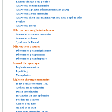
Examen clinique de la poitrine
Analyse du volume mammaire
Analyse de la plaque aréolomamelonnaire (PAM)
Analyse de la base mammaire
Analyse du sillon sous-mammaire (SSM) et du degré de ptôse
Symétrie
Analyse du thorax
Déformations congénitales du sein
Anomalies de volume mammaire
Anomalies de forme
Syndrome de Poland
Déformations acquises
Déformation postamaigrissement
Déformation postgrossesses
Déformation postménopause
Arsenal thérapeutique
Implants mammaires
Lipofilling
Mastoplasties
Règles en chirurgie mammaire
Index de masse corporel (IMC)
Arrêt du tabac obligatoire
Dessin préopératoire
Installation au bloc opératoire
Position des cicatrices
Gestion de la PAM
Qualité de la peau
Sillon sous-mammaire (SSM)