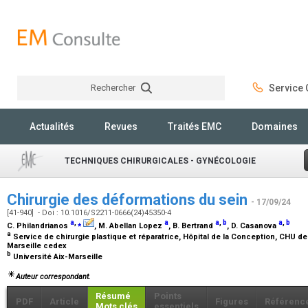
Rechercher
Service C
Rechercher
Actualités
Revues
Traités EMC
Domaines
TECHNIQUES CHIRURGICALES - GYNÉCOLOGIE
Chirurgie des déformations du sein
- 17/09/24
[41-940] - Doi : 10.1016/S2211-0666(24)45350-4
a
,
⁎
a
a
,
b
a
,
b
C. Philandrianos
, M. Abellan Lopez
, B. Bertrand
, D. Casanova
a
Service de chirurgie plastique et réparatrice, Hôpital de la Conception, CHU de 
Marseille cedex
b
Université Aix-Marseille
Auteur correspondant.
Résumé
Points
PDF
Article
Figures
Référenc
Mots clés
essentiels