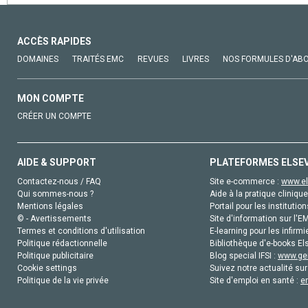
ACCÈS RAPIDES
DOMAINES
TRAITÉS EMC
REVUES
LIVRES
NOS FORMULES D'AB
MON COMPTE
CRÉER UN COMPTE
AIDE & SUPPORT
PLATEFORMES ELSE
Contactez-nous / FAQ
Site e-commerce :
www.el
Qui sommes-nous ?
Aide à la pratique clinique
Mentions légales
Portail pour les institution
© - Avertissements
Site d'information sur l'E
Termes et conditions d'utilisation
E-learning pour les infirmi
Politique rédactionnelle
Bibliothèque d'e-books Els
Politique publicitaire
Blog special IFSI :
www.gen
Cookie settings
Suivez notre actualité sur
Politique de la vie privée
Site d'emploi en santé :
e