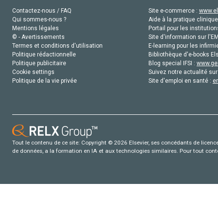
Contactez-nous / FAQ
Site e-commerce :
www.el
Qui sommes-nous ?
Aide à la pratique clinique
Mentions légales
Portail pour les institution
© - Avertissements
Site d'information sur l'E
Termes et conditions d'utilisation
E-learning pour les infirmi
Politique rédactionnelle
Bibliothèque d'e-books Els
Politique publicitaire
Blog special IFSI :
www.gen
Cookie settings
Suivez notre actualité sur
Politique de la vie privée
Site d'emploi en santé :
e
Tout le contenu de ce site: Copyright © 2026 Elsevier, ses concédants de licence e
de données, a la formation en IA et aux technologies similaires. Pour tout con