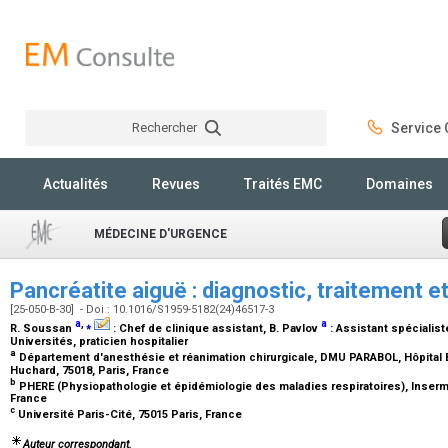
Rechercher
Service C
Rechercher
Actualités
Revues
Traités EMC
Domaines
MÉDECINE D'URGENCE
Pancréatite aiguë : diagnostic, traitement e
[25-050-B-30] - Doi : 10.1016/S1959-5182(24)46517-3
a
,
⁎
a
R. Soussan
:
Chef de clinique assistant
, B. Pavlov
:
Assistant spécialist
Universités, praticien hospitalier
a
Département d'anesthésie et réanimation chirurgicale, DMU PARABOL, Hôpital B
Huchard, 75018, Paris, France
b
PHERE (Physiopathologie et épidémiologie des maladies respiratoires), Inserm U
France
c
Université Paris-Cité, 75015 Paris, France
Auteur correspondant.