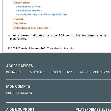
Complications
Complications précoces
Complications tardives
Cas particuliers des pancréatites aiguës biliaires
Pronostic
Conclusion
Déclaration de liens d'intérêts
☆
Les annexes indiquées dans ce PDF sont présentes dans la version é
plateformes.
© 2024 Elsevier Masson SAS. Tous droits réservés.
ACCÈS RAPIDES
DOMAINES
TRAITÉS EMC
REVUES
LIVRES
NOS FORMULES D'AB
MON COMPTE
CRÉER UN COMPTE
AIDE & SUPPORT
PLATEFORMES ELSE