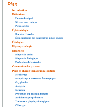
Plan
Introduction
Définitions
Pancréatite aiguë
Nécrose pancréatique
Pseudokystes
Épidémiologie
Données générales
Épidémiologies des pancréatites aiguës sévères
Étiologies
Physiopathologie
Diagnostic
Diagnostic positif
Diagnostic étiologique
Évaluation de la sévérité
Orientation des patients
Prise en charge thérapeutique initiale
Monitorage
Remplissage et correction électrolytique
Oxygénation
Analgésie
Nutrition
Prévention du delirium tremens
Antibiothérapie préventive
Traitements physiopathologiques
Chirurgie