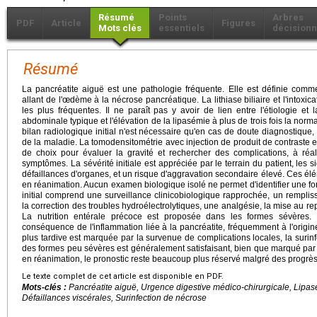
Résumé
Points
Arbres
PDF
Article
Figures
Mots clés
essentiels
décisionn
Résumé
La pancréatite aiguë est une pathologie fréquente. Elle est définie com
allant de l'œdème à la nécrose pancréatique. La lithiase biliaire et l'intoxi
les plus fréquentes. Il ne paraît pas y avoir de lien entre l'étiologie et
abdominale typique et l'élévation de la lipasémie à plus de trois fois la normal
bilan radiologique initial n'est nécessaire qu'en cas de doute diagnostique, p
de la maladie. La tomodensitométrie avec injection de produit de contraste 
de choix pour évaluer la gravité et rechercher des complications, à ré
symptômes. La sévérité initiale est appréciée par le terrain du patient, les 
défaillances d'organes, et un risque d'aggravation secondaire élevé. Ces élé
en réanimation. Aucun examen biologique isolé ne permet d'identifier une fo
initial comprend une surveillance clinicobiologique rapprochée, un remplis
la correction des troubles hydroélectrolytiques, une analgésie, la mise au rep
La nutrition entérale précoce est proposée dans les formes sévères.
conséquence de l'inflammation liée à la pancréatite, fréquemment à l'origi
plus tardive est marquée par la survenue de complications locales, la surinf
des formes peu sévères est généralement satisfaisant, bien que marqué par
en réanimation, le pronostic reste beaucoup plus réservé malgré des progrè
Le texte complet de cet article est disponible en PDF.
Mots-clés :
Pancréatite aiguë, Urgence digestive médico-chirurgicale, Lipasém
Défaillances viscérales, Surinfection de nécrose