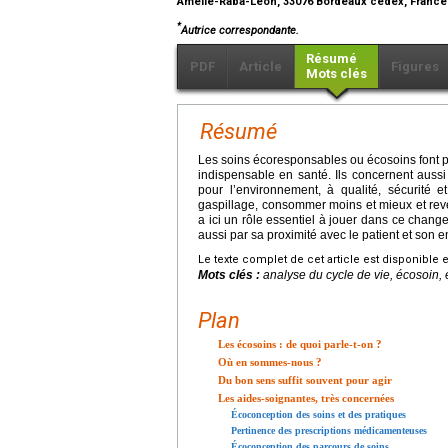
Amélie-Raba-Léon, 33076 Bordeaux cedex, Franc
*
Autrice correspondante.
Résumé
PDF
Article
Figures
Mots clés
Résumé
Les soins écoresponsables ou écosoins font pa
indispensable en santé. Ils concernent aussi
pour l’environnement, à qualité, sécurité e
gaspillage, consommer moins et mieux et reven
a ici un rôle essentiel à jouer dans ce chang
aussi par sa proximité avec le patient et son 
Le texte complet de cet article est disponible 
Mots clés :
analyse du cycle de vie, écosoin,
Plan
Les écosoins : de quoi parle-t-on ?
Où en sommes-nous ?
Du bon sens suffit souvent pour agir
Les aides-soignantes, très concernées
Écoconception des soins et des pratiques
Pertinence des prescriptions médicamenteuses
Écoconception des parcours de soins