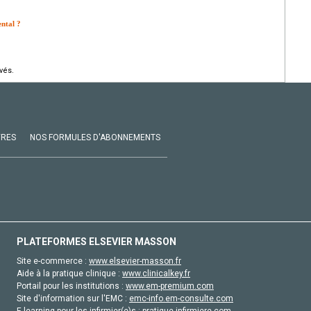
ental ?
vés.
VRES
NOS FORMULES D'ABONNEMENTS
PLATEFORMES ELSEVIER MASSON
Site e-commerce :
www.elsevier-masson.fr
Aide à la pratique clinique :
www.clinicalkey.fr
Portail pour les institutions :
www.em-premium.com
Site d'information sur l'EMC :
emc-info.em-consulte.com
E-learning pour les infirmier(e)s :
pratique-infirmiere.com