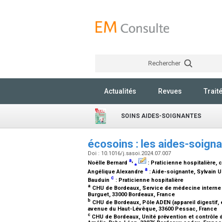
Rechercher
Actualités
Revues
Trait
SOINS AIDES-SOIGNANTES
écosoins : les aides-soign
Doi : 10.1016/j.sasoi.2024.07.007
a
,
Noëlle Bernard
⁎
:
Praticienne hospitalière,
a
Angélique Alexandre
:
Aide-soignante
, Sylvain 
c
Bauduin
:
Praticienne hospitalière
a
CHU de Bordeaux, Service de médecine interne et
Burguet, 33000 Bordeaux, France
b
CHU de Bordeaux, Pôle ADEN (appareil digestif, 
avenue du Haut-Lévêque, 33600 Pessac, France
c
CHU de Bordeaux, Unité prévention et contrôle de