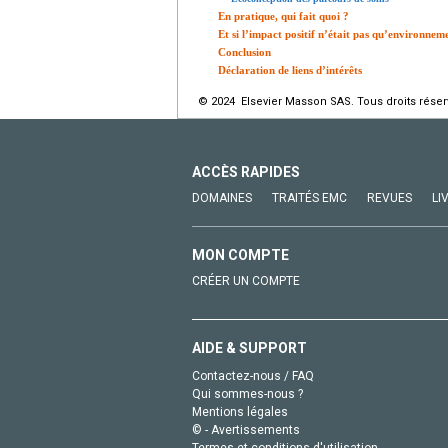
En pratique, qui fait quoi ?
Et si l’impact positif n’était pas qu’environnem
Conclusion
Déclaration de liens d’intérêts
© 2024 Elsevier Masson SAS. Tous droits réser
ACCÈS RAPIDES
DOMAINES
TRAITÉS EMC
REVUES
LI
MON COMPTE
CRÉER UN COMPTE
AIDE & SUPPORT
Contactez-nous / FAQ
Qui sommes-nous ?
Mentions légales
© - Avertissements
Termes et conditions d'utilisation