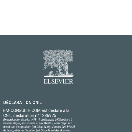
DÉCLARATION CNIL
EM-CONSULTE.COM est déclaré à la
CNIL, déclaration n° 1286925.
En application de la loi nº78-17 du 6 janvier 1978 relative à
l'informatique, aux fichiers et aux libertés, vous disposez
des droits d'opposition (art.26 de la loi), d'accès (art.34 à 38
de la loi), et de rectification (art.36 de la loi) des données