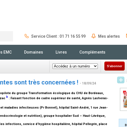
Service Client : 01 71 16 55 99
Mes alertes
Rechercher
és EMC
Domaines
Livres
Compléments
S'abonner
antes sont très concernées !
- 18/09/24
 copilote du groupe Transformation écologique du CHU de Bordeaux
,
b
Uzac
:
Faisant fonction de cadre supérieur de santé
, Agnès Lasheras-
 maladies infectieuses (Pr Bonnet), hôpital Saint-André, 1 rue Jean-
endocrinologie et nutrition), groupe hospitalier Sud – Haut-Lévêque,
s infections, service d’hygiène hospitalière, hôpital Pellegrin, place
B