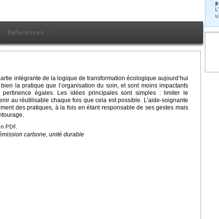
e
p
L
u
Références
rtie intégrante de la logique de transformation écologique aujourd’hui
 bien la pratique que l’organisation du soin, et sont moins impactants
t pertinence égales. Les idées principales sont simples : limiter le
ir au réutilisable chaque fois que cela est possible. L’aide-soignante
ement des pratiques, à la fois en étant responsable de ses gestes mais
entourage.
en PDF.
 émission carbone, unité durable