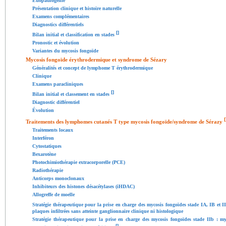
Étiopathogénie
Présentation clinique et histoire naturelle
Examens complémentaires
Diagnostics différentiels
[
]
Bilan initial et classification en stades
Pronostic et évolution
Variantes du mycosis fongoïde
Mycosis fongoïde érythrodermique et syndrome de Sézary
Généralités et concept de lymphome T érythrodermique
Clinique
Examens paracliniques
[
]
Bilan initial et classement en stades
Diagnostic différentiel
Évolution
[
Traitements des lymphomes cutanés T type mycosis fongoïde/syndrome de Sérazy
Traitements locaux
Interféron
Cytostatiques
Bexarotène
Photochimiothérapie extracorporelle (PCE)
Radiothérapie
Anticorps monoclonaux
Inhibiteurs des histones désacétylases (iHDAC)
Allogreffe de moelle
Stratégie thérapeutique pour la prise en charge des mycosis fongoïdes stade IA, IB et 
plaques infiltrées sans atteinte ganglionnaire clinique ni histologique
Stratégie thérapeutique pour la prise en charge des mycosis fongoïdes stade IIb : my
[
]