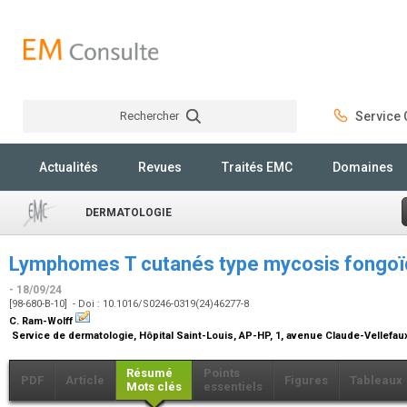
Rechercher
Service C
Rechercher
Actualités
Revues
Traités EMC
Domaines
DERMATOLOGIE
Lymphomes T cutanés type mycosis fongoï
- 18/09/24
[98-680-B-10] - Doi : 10.1016/S0246-0319(24)46277-8
C. Ram-Wolff
Service de dermatologie, Hôpital Saint-Louis, AP-HP, 1, avenue Claude-Vellefau
Résumé
Points
PDF
Article
Figures
Tableaux
Mots clés
essentiels