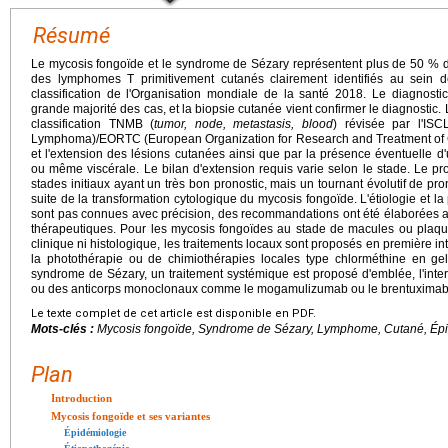
Résumé
Le mycosis fongoïde et le syndrome de Sézary représentent plus de 50 % 
des lymphomes T primitivement cutanés clairement identifiés au sein
classification de l'Organisation mondiale de la santé 2018. Le diagnosti
grande majorité des cas, et la biopsie cutanée vient confirmer le diagnostic
classification TNMB (
tumor, node, metastasis, blood
) révisée par l'ISC
Lymphoma)/EORTC (European Organization for Research and Treatment of Ca
et l'extension des lésions cutanées ainsi que par la présence éventuelle d
ou même viscérale. Le bilan d'extension requis varie selon le stade. Le p
stades initiaux ayant un très bon pronostic, mais un tournant évolutif de pr
suite de la transformation cytologique du mycosis fongoïde. L'étiologie et
sont pas connues avec précision, des recommandations ont été élaborées afi
thérapeutiques. Pour les mycosis fongoïdes au stade de macules ou plaques
clinique ni histologique, les traitements locaux sont proposés en première int
la photothérapie ou de chimiothérapies locales type chlorméthine en gel
syndrome de Sézary, un traitement systémique est proposé d'emblée, l'inter
ou des anticorps monoclonaux comme le mogamulizumab ou le brentuximab
Le texte complet de cet article est disponible en PDF.
Mots-clés :
Mycosis fongoïde, Syndrome de Sézary, Lymphome, Cutané, Ép
Plan
Introduction
Mycosis fongoïde et ses variantes
Épidémiologie