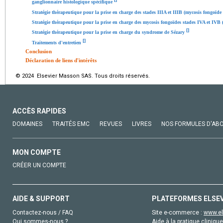
ganglionnaire histologique spécifique
Stratégie thérapeutique pour la prise en charge des stades IIIA et IIIB (mycosis fongoïd
Stratégie thérapeutique pour la prise en charge des mycosis fongoïdes stades IVA et IVB (
[
]
Stratégie thérapeutique pour la prise en charge du syndrome de Sézary
[
]
Traitements d'entretien
Conclusion
Déclaration de liens d'intérêts
© 2024 Elsevier Masson SAS. Tous droits réservés.
ACCÈS RAPIDES
DOMAINES
TRAITÉS EMC
REVUES
LIVRES
NOS FORMULES D'AB
MON COMPTE
CRÉER UN COMPTE
AIDE & SUPPORT
PLATEFORMES ELSE
Contactez-nous / FAQ
Site e-commerce :
www.el
Qui sommes-nous ?
Aide à la pratique clinique