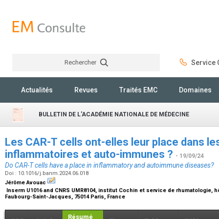
Rechercher
Service C
Rechercher
Actualités
Revues
Traités EMC
Domaines
BULLETIN DE L'ACADÉMIE NATIONALE DE MÉDECINE
Les CAR-T cells ont-elles leur place dans le
inflammatoires et auto-immunes ?
- 19/09/24
Do CAR-T cells have a place in inflammatory and autoimmune diseases?
Doi : 10.1016/j.banm.2024.06.018
Jérôme Avouac
Inserm U1016 and CNRS UMR8104, institut Cochin et service de rhumatologie, hô
Faubourg-Saint-Jacques, 75014 Paris, France
Résumé