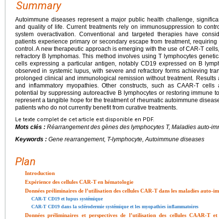
Summary
Autoimmune diseases represent a major public health challenge, significantl
and quality of life. Current treatments rely on immunosuppression to contr
system overactivation. Conventional and targeted therapies have cons
patients experience primary or secondary escape from treatment, requiring 
control. A new therapeutic approach is emerging with the use of CAR-T cells, 
refractory B lymphomas. This method involves using T lymphocytes genetical
cells expressing a particular antigen, notably CD19 expressed on B lymp
observed in systemic lupus, with severe and refractory forms achieving tra
prolonged clinical and immunological remission without treatment. Results 
and inflammatory myopathies. Other constructs, such as CAAR-T cells 
potential by suppressing autoreactive B lymphocytes or restoring immune to
represent a tangible hope for the treatment of rheumatic autoimmune diseases
patients who do not currently benefit from curative treatments.
Le texte complet de cet article est disponible en PDF.
Mots clés :
Réarrangement des gènes des lymphocytes T, Maladies auto-i
Keywords :
Gene rearrangement, T-lymphocyte, Autoimmune diseases
Plan
Introduction
Expérience des cellules CAR-T en hématologie
Données préliminaires de l’utilisation des cellules CAR-T dans les maladies auto
CAR-T CD19 et lupus systémique
CAR-T CD19 dans la sclérodermie systémique et les myopathies inflammatoires
Données préliminaires et perspectives de l’utilisation des cellules CAAR-T