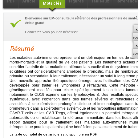
PDF
Article
Figures
Tableaux
Référence
Mots clés
Bienvenue sur EM-consulte, la référence des professionnels de santé.
Article gratuit.
c
Connectez-vous pour en bénéficier!
vo
Résumé
co
Les maladies auto-immunes représentent un défi majeur en termes de santé p
morbi-mortalité et la qualité de vie des patients. Les traitements actuel
contrôler l’activité de la maladie et atténuer la suractivation du système im
et ciblées ont considérablement amélioré le pronostic, mais de nombreu
primaire ou secondaire à leur traitement, nécessitant un suivi à long terme 
Une nouvelle approche thérapeutique émerge avec l’utilisation des CAR-
développée pour traiter les lymphomes B réfractaires. Cette méthode 
génétiquement modifiés pour cibler spécifiquement les cellules tumoral
notamment le CD19 exprimé sur les lymphocytes B. Des résultats spectac
systémique, avec l’obtention dans des formes sévères et réfractaires d
associées à une rémission prolongée clinique et immunologique sans tra
prometteurs dans la sclérodermie systémique et les myopathies inflammatoires
CAAR-T cells et les CAR-Tregs, offrent également un potentiel thérapeu
autoréactifs ou en rétablissant la tolérance immunitaire dans les tissus a
espoir tangible pour le traitement des maladies auto-immunes rhuma
thérapeutique pour les patients qui ne bénéficient pas actuellement de traitem
Le texte complet de cet article est disponible en PDF.