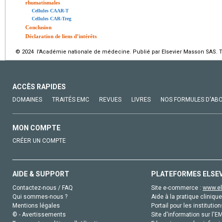
rhumatismales
Cellules CAAR-T
Cellules CAR-Treg
Conclusion
Déclaration de liens d’intérêts
© 2024 l'Académie nationale de médecine. Publié par Elsevier Masson SAS. To
ACCÈS RAPIDES
DOMAINES
TRAITÉS EMC
REVUES
LIVRES
NOS FORMULES D'AB
MON COMPTE
CRÉER UN COMPTE
AIDE & SUPPORT
PLATEFORMES ELSE
Contactez-nous / FAQ
Site e-commerce :
www.el
Qui sommes-nous ?
Aide à la pratique clinique
Mentions légales
Portail pour les institution
© - Avertissements
Site d'information sur l'E