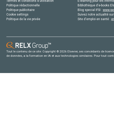
Termes et conditions d'utilisation
E-learning pour les infirmi
Politique rédactionnelle
Bibliothèque d'e-books Els
Politique publicitaire
Blog special IFSI :
www.gen
Cookie settings
Suivez notre actualité sur
Politique de la vie privée
Site d'emploi en santé :
e
Tout le contenu de ce site: Copyright © 2026 Elsevier, ses concédants de licence e
de données, a la formation en IA et aux technologies similaires. Pour tout con