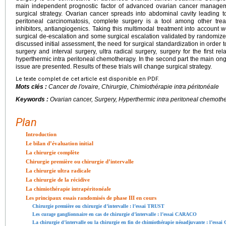
main independent prognostic factor of advanced ovarian cancer managem
surgical strategy. Ovarian cancer spreads into abdominal cavity leading to
peritoneal carcinomatosis, complete surgery is a tool among other tr
inhibitors, antiangiogenics. Taking this multimodal treatment into account
surgical de-escalation and some surgical escalation validated by randomized tr
discussed initial assessment, the need for surgical standardization in order 
surgery and interval surgery, ultra radical surgery, surgery for the first r
hyperthermic intra peritoneal chemotherapy. In the second part the main on
issue are presented. Results of these trials will change surgical strategy.
Le texte complet de cet article est disponible en PDF.
Mots clés :
Cancer de l'ovaire, Chirurgie, Chimiothérapie intra péritonéale
Keywords :
Ovarian cancer, Surgery, Hyperthermic intra peritoneal chemoth
Plan
Introduction
Le bilan d’évaluation initial
La chirurgie complète
Chirurgie première ou chirurgie d’intervalle
La chirurgie ultra radicale
La chirurgie de la récidive
La chimiothérapie intrapéritonéale
Les principaux essais randomisés de phase III en cours
Chirurgie première ou chirurgie d’intervalle : l’essai TRUST
Les curage ganglionnaire en cas de chirurgie d’intervalle : l’essai CARACO
La chirurgie d’intervalle ou la chirurgie en fin de chimiothérapie néoadjuvante : l’es