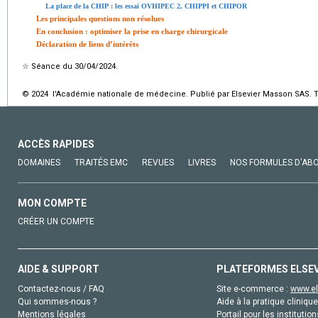
La place de la CHIP : les essai OVHIPEC 2, CHIPPI et CHIPOR
Les principales questions non résolues
En conclusion : optimiser la prise en charge chirurgicale
Déclaration de liens d’intérêts
☆
Séance du 30/04/2024.
© 2024 l'Académie nationale de médecine. Publié par Elsevier Masson SAS. To
ACCÈS RAPIDES
DOMAINES
TRAITÉS EMC
REVUES
LIVRES
NOS FORMULES D'AB
MON COMPTE
CRÉER UN COMPTE
AIDE & SUPPORT
PLATEFORMES ELSE
Contactez-nous / FAQ
Site e-commerce :
www.el
Qui sommes-nous ?
Aide à la pratique clinique
Mentions légales
Portail pour les institution