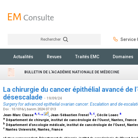
Rechercher
Service C
Rechercher
Actualités
Revues
Traités EMC
Domaines
BULLETIN DE L'ACADÉMIE NATIONALE DE MÉDECINE
La chirurgie du cancer épithélial avancé de l
désescalade
- 19/09/24
Surgery for advanced epithelial ovarian cancer: Escalation and de-escalat
Doi : 10.1016/j.banm.2024.07.013
a
,
c
,
⁎
b
,
c
a
Jean-Marc Classe
, Jean-Sébastien Frenel
, Cécile Loaec
a
Département de chirurgie, institut de cancérologie de l’Ouest, Nantes, France
b
Département d’oncologie médicale, institut de cancérologie de l’Ouest, Nante
c
Nantes Université, Nantes, France
⁎