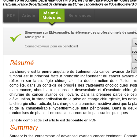
Auteur correspondant. Département de chirurgie, institut de cancérologie de l’Ouest, bo
Herblain, France.Département de chirurgie, institut de cancérologie de l’Ouestboulevar
Résumé
PDF
Article
Références
Mots clés
Bienvenue sur EM-consulte, la référence des professionnels de santé.
Article gratuit.
c
Connectez-vous pour en bénéficier!
vo
Résumé
co
La chirurgie est la pierre angulaire du traitement du cancer avancé de l’o
tumoral est le principal facteur pronostic indépendant du cancer avancé de
réflexion sur la stratégie chirurgicale. La double notion de diffusion mul
complète, dans un contexte de progrès des traitements oncologiques systé
maintenance, abouti aux notions de désescalade et d’escalade chirurgica
chirurgie du cancer avancé de l’ovaire. Dans la première partie de cette
d’évaluation, la standardisation de la prise en charge chirurgicale, les notio
la chirurgie ultra radicale, la chirurgie de la première récidive ainsi que la p
et de la chimiothérapie hyperthermique intra péritonéale. Dans la deux
randomisés de phase III en cours qui auront un impact sur les pratiques.
Le texte complet de cet article est disponible en PDF.
Summary
Surgery is the cornerstone of advanced ovarian cancer treatment. Complet