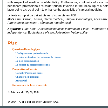
with respect of medical confidentiality. Furthermore, continuity of care 
healthcare professionals “outside” prison, involved in the follow-up of a deta
latter being a crucial point to enhance the attractivity of carceral medicine.
Le texte complet de cet article est disponible en PDF.
Mots clés :
Prison, Justice, Secret médical, Éthique, Déontologie, Accès au
Équivalence des soins, Prévention, Vulnérabilité
Keywords :
Jail, Law, Confidential medical, information, Ethics, Déontology,
independence, Equivalence of care, Prévention, Vulnérability
Plan
Question déontologique
L’indépendance professionnelle
La saine distinction des missions de chacun
La non-discrimination
Le respect du secret professionnel
Perspectives d’avenir
Garantir l’accès aux soins
Changer de paradigme
Attractivité
Déclaration de liens d’intérêts
☆
Séance du 25/06/2024.
© 2024 Publié par Elsevier Masson SAS.