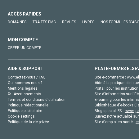
ACCÈS RAPIDES
DOMAINES
TRAITÉS EMC
REVUES
LIVRES
NOS FORMULES D'AB
MON COMPTE
CRÉER UN COMPTE
AIDE & SUPPORT
PLATEFORMES ELSE
Contactez-nous / FAQ
Site e-commerce :
www.el
Qui sommes-nous ?
Aide à la pratique clinique
Mentions légales
Portail pour les institution
© - Avertissements
Site d'information sur l'E
Termes et conditions d'utilisation
E-learning pour les infirmi
Politique rédactionnelle
Bibliothèque d'e-books Els
Politique publicitaire
Blog special IFSI :
www.gen
Cookie settings
Suivez notre actualité sur
Politique de la vie privée
Site d'emploi en santé :
e