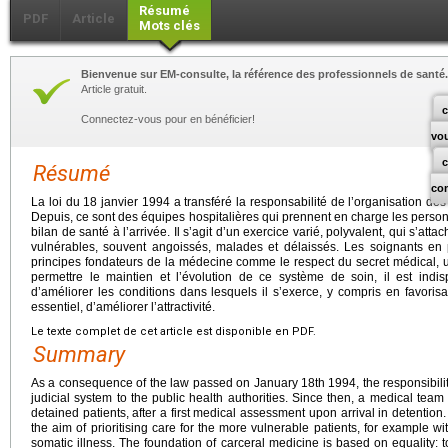
Résumé
PDF
Article
Mots clés
Bienvenue sur EM-consulte, la référence des professionnels de santé.
Article gratuit.
c
Connectez-vous pour en bénéficier!
vo
Résumé
co
La loi du 18 janvier 1994 a transféré la responsabilité de l’organisation des 
Depuis, ce sont des équipes hospitalières qui prennent en charge les perso
bilan de santé à l’arrivée. Il s’agit d’un exercice varié, polyvalent, qui s’a
vulnérables, souvent angoissés, malades et délaissés. Les soignants en p
principes fondateurs de la médecine comme le respect du secret médical, 
permettre le maintien et l’évolution de ce système de soin, il est indis
d’améliorer les conditions dans lesquels il s’exerce, y compris en favorisan
essentiel, d’améliorer l’attractivité.
Le texte complet de cet article est disponible en PDF.
Summary
As a consequence of the law passed on January 18th 1994, the responsibilit
judicial system to the public health authorities. Since then, a medical team 
detained patients, after a first medical assessment upon arrival in detention
the aim of prioritising care for the more vulnerable patients, for example w
somatic illness. The foundation of carceral medicine is based on equality: t