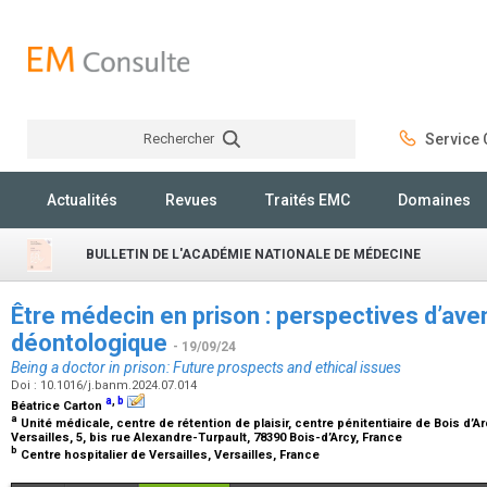
Rechercher
Service C
Rechercher
Actualités
Revues
Traités EMC
Domaines
BULLETIN DE L'ACADÉMIE NATIONALE DE MÉDECINE
Être médecin en prison : perspectives d’aven
déontologique
- 19/09/24
Being a doctor in prison: Future prospects and ethical issues
Doi : 10.1016/j.banm.2024.07.014
a
,
b
Béatrice Carton
a
Unité médicale, centre de rétention de plaisir, centre pénitentiaire de Bois d’
Versailles, 5, bis rue Alexandre-Turpault, 78390 Bois-d’Arcy, France
b
Centre hospitalier de Versailles, Versailles, France