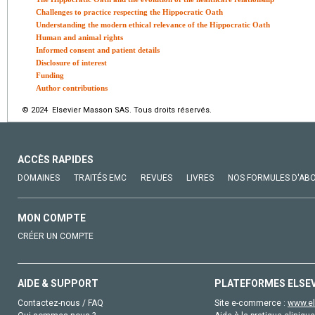
Challenges to practice respecting the Hippocratic Oath
Understanding the modern ethical relevance of the Hippocratic Oath
Human and animal rights
Informed consent and patient details
Disclosure of interest
Funding
Author contributions
© 2024 Elsevier Masson SAS. Tous droits réservés.
ACCÈS RAPIDES
DOMAINES
TRAITÉS EMC
REVUES
LIVRES
NOS FORMULES D'AB
MON COMPTE
CRÉER UN COMPTE
AIDE & SUPPORT
PLATEFORMES ELSE
Contactez-nous / FAQ
Site e-commerce :
www.el