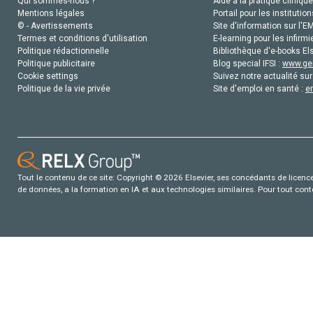
Qui sommes-nous ?
Aide à la pratique clinique
Mentions légales
Portail pour les institution
© - Avertissements
Site d'information sur l'E
Termes et conditions d'utilisation
E-learning pour les infirmi
Politique rédactionnelle
Bibliothèque d'e-books Els
Politique publicitaire
Blog special IFSI :
www.gen
Cookie settings
Suivez notre actualité sur
Politique de la vie privée
Site d'emploi en santé :
e
Tout le contenu de ce site: Copyright © 2026 Elsevier, ses concédants de licence e
de données, a la formation en IA et aux technologies similaires. Pour tout con