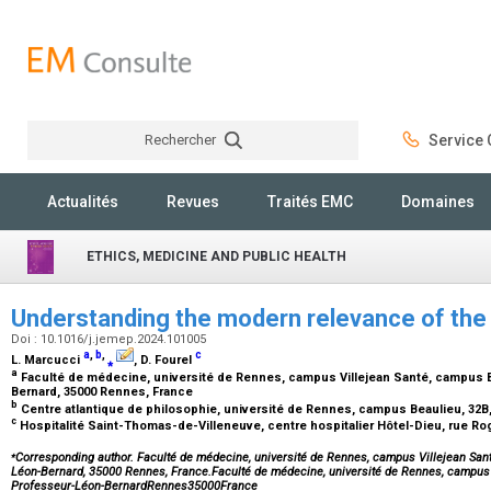
Rechercher
Service C
Rechercher
Actualités
Revues
Traités EMC
Domaines
ETHICS, MEDICINE AND PUBLIC HEALTH
Understanding the modern relevance of the
Doi : 10.1016/j.jemep.2024.101005
a
,
b
,
c
L. Marcucci
⁎
, D. Fourel
a
Faculté de médecine, université de Rennes, campus Villejean Santé, campus 
Bernard, 35000 Rennes, France
b
Centre atlantique de philosophie, université de Rennes, campus Beaulieu, 32B
c
Hospitalité Saint-Thomas-de-Villeneuve, centre hospitalier Hôtel-Dieu, rue Ro
⁎
Corresponding author. Faculté de médecine, université de Rennes, campus Villejean San
Léon-Bernard, 35000 Rennes, France.Faculté de médecine, université de Rennes, campus 
Professeur-Léon-BernardRennes35000France