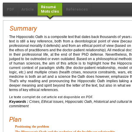
Résumé
PDF
Article
Références
Mots clés
Summary
The Hippocratic Oath is a composite text that dates back thousands of years
text is still a key reference, both from a deontological point of view (beca
professional morality it defends) and from an ethical point of view (based on
the ethos of practitioners and the doctor-patient relationship). All medical do
in their professional life, at the end of their PhD defense. Nevertheless,
judged to be outmoded or even outdated. Based on a philosophical methodolo
of human sciences, the aim of this article is to highlight how the Hippocrat
current context of paradigm shifts (the doctor-patient relationship, model o
logic, etc.) and multiple crises (health crises, resource constraints, wars, etc
medicine is both an art and a science the Oath does however, emphasize th
That's why reading and pronouncing the Hippocratic Oath implies taking an
deeper meaning and spirit beyond the letter of the text, but also in what we
terms of key ethical references.
Le texte complet de cet article est disponible en PDF.
Keywords :
Crises, Ethical issues, Hippocratic Oath, Historical and cultural 
commitment
Plan
Positioning the problem
The Hippocratic Oath and the evolution of the healthcare relationship