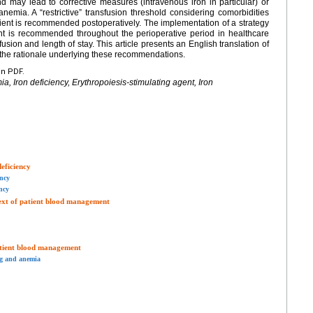
 may lead to corrective measures (intravenous iron in particular) or
nemia. A “restrictive” transfusion threshold considering comorbidities
atient is recommended postoperatively. The implementation of a strategy
 is recommended throughout the perioperative period in healthcare
usion and length of stay. This article presents an English translation of
he rationale underlying these recommendations.
en PDF.
 Iron deficiency, Erythropoiesis-stimulating agent, Iron
eficiency
ency
ncy
ext of patient blood management
atient blood management
ng and anemia