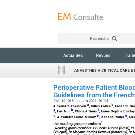
Rechercher
Actualités
Revues
Trait
ANAESTHESIA CRITICAL CARE & 
Perioperative Patient Bloo
Guidelines from the French
Doi : 10.1016/j.accpm.2024.101404
a
b
Alexandre Theissen
, Gilles Folléa
, Frédéric G
g
h
i
, Eric Noll
, Chloé Arthuis
, Anne-Sophie Duclo
o
p
q
, Alexandra Faure-Munoz
, Isabelle Evans
, Al
†
the reading group members
Reading group members: Pr Cécile Aubron (Brest), Pr M
(Villejuif), Dr Maryline Bordes-Demolis (Bordeaux), Dr 