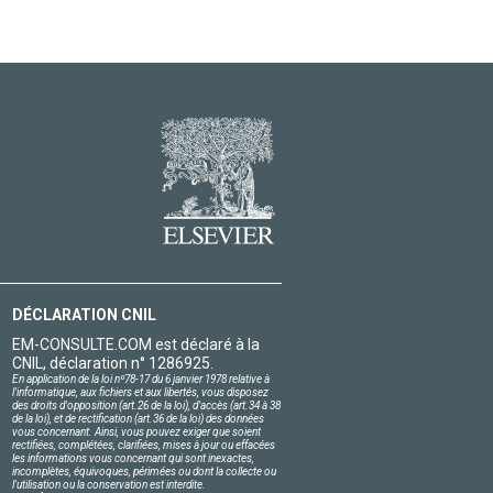
DÉCLARATION CNIL
EM-CONSULTE.COM est déclaré à la
CNIL, déclaration n° 1286925.
En application de la loi nº78-17 du 6 janvier 1978 relative à
l'informatique, aux fichiers et aux libertés, vous disposez
des droits d'opposition (art.26 de la loi), d'accès (art.34 à 38
de la loi), et de rectification (art.36 de la loi) des données
vous concernant. Ainsi, vous pouvez exiger que soient
rectifiées, complétées, clarifiées, mises à jour ou effacées
les informations vous concernant qui sont inexactes,
incomplètes, équivoques, périmées ou dont la collecte ou
l'utilisation ou la conservation est interdite.