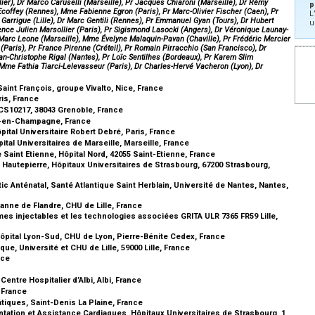
lier), Dr Marco Caruselli (Marseille), Pr Jacques Chiaroni (Marseille), Dr Rémy
p
 Ecoffey (Rennes), Mme Fabienne Egron (Paris), Pr Marc-Olivier Fischer (Caen), Pr
L
Garrigue (Lille), Dr Marc Gentili (Rennes), Pr Emmanuel Gyan (Tours), Dr Hubert
u
ence Julien Marsollier (Paris), Pr Sigismond Lasocki (Angers), Dr Véronique Launay-
arc Leone (Marseille), Mme Évelyne Malaquin-Pavan (Chaville), Pr Frédéric Mercier
 (Paris), Pr France Pirenne (Créteil), Pr Romain Pirracchio (San Francisco), Dr
ean-Christophe Rigal (Nantes), Pr Loïc Sentilhes (Bordeaux), Pr Karem Slim
 Mme Fathia Tiarci-Lelevasseur (Paris), Dr Charles-Hervé Vacheron (Lyon), Dr
aint François, groupe Vivalto, Nice, France
ris, France
CS10217, 38043 Grenoble, France
s-en-Champagne, France
al Universitaire Robert Debré, Paris, France
tal Universitaires de Marseille, Marseille, France
aint Etienne, Hôpital Nord, 42055 Saint-Etienne, France
Hautepierre, Hôpitaux Universitaires de Strasbourg, 67200 Strasbourg,
 Anténatal, Santé Atlantique Saint Herblain, Université de Nantes, Nantes,
anne de Flandre, CHU de Lille, France
mes injectables et les technologies associées GRITA ULR 7365 FR59 Lille,
Hôpital Lyon-Sud, CHU de Lyon, Pierre-Bénite Cedex, France
ue, Université et CHU de Lille, 59000 Lille, France
nce
Centre Hospitalier d’Albi, Albi, France
, France
tiques, Saint-Denis La Plaine, France
ntation et Assistance Cardiaques, Hôpitaux Universitaires de Strasbourg, 1