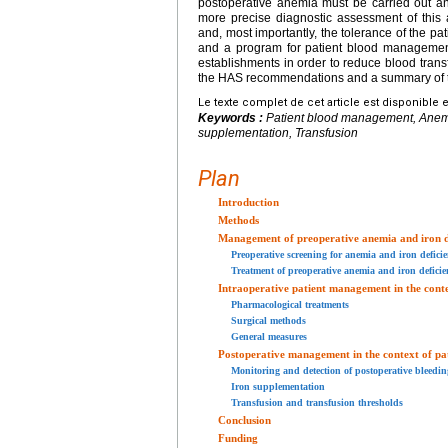
postoperative anemia must be carried out and
more precise diagnostic assessment of this a
and, most importantly, the tolerance of the p
and a program for patient blood management
establishments in order to reduce blood transf
the HAS recommendations and a summary of t
Le texte complet de cet article est disponible 
Keywords :
Patient blood management, Anemia,
supplementation, Transfusion
Plan
Introduction
Methods
Management of preoperative anemia and iron d
Preoperative screening for anemia and iron defici
Treatment of preoperative anemia and iron deficie
Intraoperative patient management in the cont
Pharmacological treatments
Surgical methods
General measures
Postoperative management in the context of p
Monitoring and detection of postoperative bleedi
Iron supplementation
Transfusion and transfusion thresholds
Conclusion
Funding