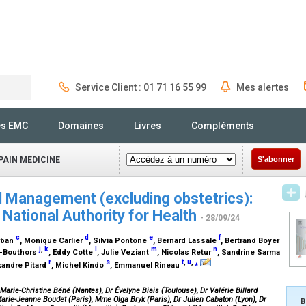
Service Client : 01 71 16 55 99
Mes alertes
Rechercher
és EMC
Domaines
Livres
Compléments
PAIN MEDICINE
S'abonner
d Management (excluding obstetrics):
 National Authority for Health
- 28/09/24
c
d
e
f
arban
, Monique Carlier
, Silvia Pontone
, Bernard Lassale
, Bertrand Boyer
j
,
k
l
m
n
y-Bouthors
, Eddy Cotte
, Julie Veziant
, Nicolas Retur
, Sandrine Sarma
r
s
t
,
u
,
⁎
exandre Pitard
, Michel Kindo
, Emmanuel Rineau
arie-Christine Béné (Nantes), Dr Évelyne Biais (Toulouse), Dr Valérie Billard
Marie-Jeanne Boudet (Paris), Mme Olga Bryk (Paris), Dr Julien Cabaton (Lyon), Dr
B