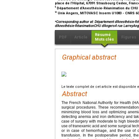
place de l’Hôpital, 67091 Strasbourg Cedex, Fran
t
Département d’Anesthésie-Réanimation du CHU d’
u
Univ Angers, MITOVASC Inserm U1083 - CNRS 60
⁎
Corresponding author at: Département d’Anesthésie-Ré
d’Anesthésie-RéanimationCHU d’Angers4 rue LarreyAn
Résumé
PDF
Article
Figures
Mots clés
Graphical abstract
Le texte complet de cet article est disponible 
Abstract
The French National Authority for Health (H
surgical procedures. These recommendations
minimizing blood loss and optimizing anemi
detecting anemia and iron deficiency and tak
case of surgery with moderate to high bleedin
use of tranexamic acid and some surgical tech
or in case of hemorrhage, and the use of c
transfusion. In the postoperative period, t