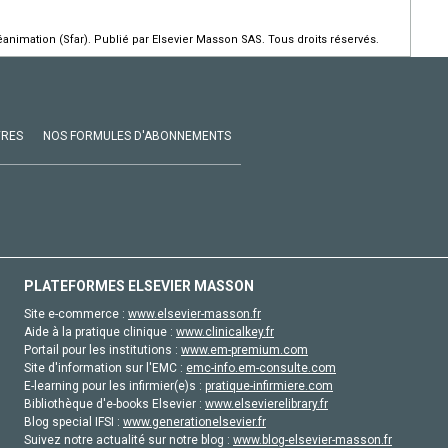
animation (Sfar). Publié par Elsevier Masson SAS. Tous droits réservés.
VRES
NOS FORMULES D'ABONNEMENTS
PLATEFORMES ELSEVIER MASSON
Site e-commerce :
www.elsevier-masson.fr
Aide à la pratique clinique :
www.clinicalkey.fr
Portail pour les institutions :
www.em-premium.com
Site d'information sur l'EMC :
emc-info.em-consulte.com
E-learning pour les infirmier(e)s :
pratique-infirmiere.com
Bibliothèque d'e-books Elsevier :
www.elsevierelibrary.fr
Blog special IFSI :
www.generationelsevier.fr
Suivez notre actualité sur notre blog :
www.blog-elsevier-masson.fr