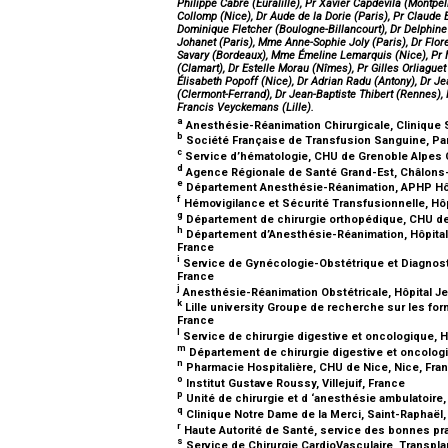
Philippe Cabre (Euralille), Pr Xavier Capdevila (Montpel
Collomp (Nice), Dr Aude de la Dorie (Paris), Pr Claude
Dominique Fletcher (Boulogne-Billancourt), Dr Delphine 
Johanet (Paris), Mme Anne-Sophie Joly (Paris), Dr Flor
Savary (Bordeaux), Mme Émeline Lemarquis (Nice), Pr M
(Clamart), Dr Estelle Morau (Nîmes), Pr Gilles Orliaguet
Élisabeth Popoff (Nice), Dr Adrian Radu (Antony), Dr J
(Clermont-Ferrand), Dr Jean-Baptiste Thibert (Rennes),
Francis Veyckemans (Lille).
a
Anesthésie-Réanimation Chirurgicale, Clinique S
b
Société Française de Transfusion Sanguine, Pa
c
Service d’hématologie, CHU de Grenoble Alpes 
d
Agence Régionale de Santé Grand-Est, Châlon
e
Département Anesthésie-Réanimation, APHP Hôpit
f
Hémovigilance et Sécurité Transfusionnelle, Hôpi
g
Département de chirurgie orthopédique, CHU de S
h
Département d’Anesthésie-Réanimation, Hôpital 
France
i
Service de Gynécologie-Obstétrique et Diagnostic
France
j
Anesthésie-Réanimation Obstétricale, Hôpital Je
k
Lille university Groupe de recherche sur les for
France
l
Service de chirurgie digestive et oncologique, 
m
Département de chirurgie digestive et oncologiq
n
Pharmacie Hospitalière, CHU de Nice, Nice, Fra
o
Institut Gustave Roussy, Villejuif, France
p
Unité de chirurgie et d ‘anesthésie ambulatoire, 
q
Clinique Notre Dame de la Merci, Saint-Raphaël
r
Haute Autorité de Santé, service des bonnes pra
s
Service de Chirurgie CardioVasculaire, Transpla