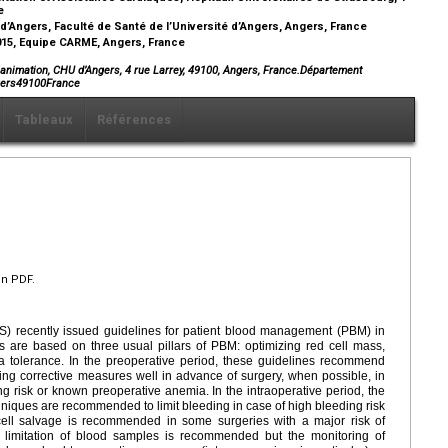
ce
Angers, Faculté de Santé de l’Université d’Angers, Angers, France
15, Equipe CARME, Angers, France
animation, CHU d’Angers, 4 rue Larrey, 49100, Angers, France.Département
gers49100France
Tableaux
Références
en PDF.
AS) recently issued guidelines for patient blood management (PBM) in
 are based on three usual pillars of PBM: optimizing red cell mass,
a tolerance. In the preoperative period, these guidelines recommend
ing corrective measures well in advance of surgery, when possible, in
g risk or known preoperative anemia. In the intraoperative period, the
niques are recommended to limit bleeding in case of high bleeding risk
ell salvage is recommended in some surgeries with a major risk of
he limitation of blood samples is recommended but the monitoring of