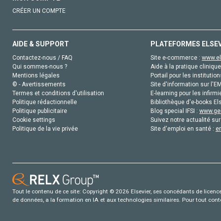
CRÉER UN COMPTE
AIDE & SUPPORT
PLATEFORMES ELSE
Contactez-nous / FAQ
Site e-commerce :
www.el
Qui sommes-nous ?
Aide à la pratique clinique
Mentions légales
Portail pour les institution
© - Avertissements
Site d'information sur l'E
Termes et conditions d'utilisation
E-learning pour les infirmi
Politique rédactionnelle
Bibliothèque d'e-books Els
Politique publicitaire
Blog special IFSI :
www.gen
Cookie settings
Suivez notre actualité sur
Politique de la vie privée
Site d'emploi en santé :
e
Tout le contenu de ce site: Copyright © 2026 Elsevier, ses concédants de licence e
de données, a la formation en IA et aux technologies similaires. Pour tout con