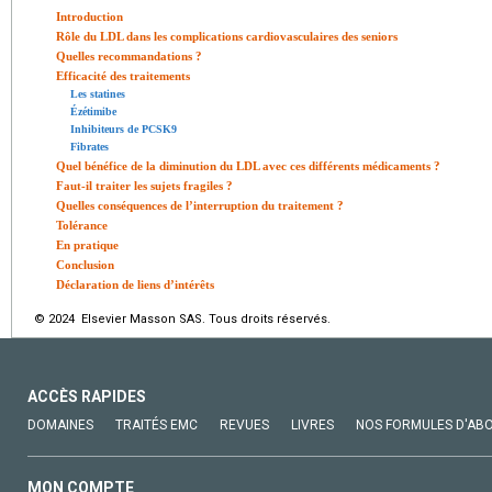
Introduction
Rôle du LDL dans les complications cardiovasculaires des seniors
Quelles recommandations ?
Efficacité des traitements
Les statines
Ézétimibe
Inhibiteurs de PCSK9
Fibrates
Quel bénéfice de la diminution du LDL avec ces différents médicaments ?
Faut-il traiter les sujets fragiles ?
Quelles conséquences de l’interruption du traitement ?
Tolérance
En pratique
Conclusion
Déclaration de liens d’intérêts
© 2024 Elsevier Masson SAS. Tous droits réservés.
ACCÈS RAPIDES
DOMAINES
TRAITÉS EMC
REVUES
LIVRES
NOS FORMULES D'AB
MON COMPTE