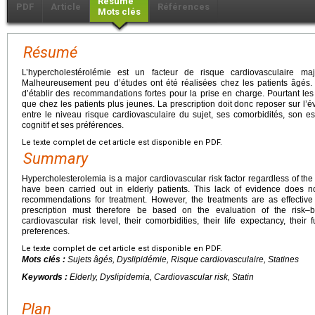
Résumé
PDF
Article
Références
Mots clés
Résumé
L’hypercholestérolémie est un facteur de risque cardiovasculaire ma
Malheureusement peu d’études ont été réalisées chez les patients âgé
d’établir des recommandations fortes pour la prise en charge. Pourtant les 
que chez les patients plus jeunes. La prescription doit donc reposer sur l’
entre le niveau risque cardiovasculaire du sujet, ses comorbidités, son es
cognitif et ses préférences.
Le texte complet de cet article est disponible en PDF.
Summary
Hypercholesterolemia is a major cardiovascular risk factor regardless of the 
have been carried out in elderly patients. This lack of evidence does no
recommendations for treatment. However, the treatments are as effectiv
prescription must therefore be based on the evaluation of the risk–b
cardiovascular risk level, their comorbidities, their life expectancy, their
preferences.
Le texte complet de cet article est disponible en PDF.
Mots clés :
Sujets âgés, Dyslipidémie, Risque cardiovasculaire, Statines
Keywords :
Elderly, Dyslipidemia, Cardiovascular risk, Statin
Plan