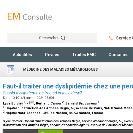
Rechercher
Service C
Rechercher
Actualités
Revues
Traités EMC
Domaines
MÉDECINE DES MALADIES MÉTABOLIQUES
Faut-il traiter une dyslipidémie chez une p
Should dyslipidemia be treated in the elderly?
Doi : 10.1016/j.mmm.2024.06.001
1
,
⁎
2
1
Lyse Bordier
, Bertrand Cariou
, Bernard Bauduceau
1
Hôpital d’instruction des Armées Bégin, 69, avenue de Paris, 94160 Saint-Man
2
Hôpital Nord-Laennec, CHU de Nantes, 44093 Nantes, France
⁎
Lyse Bordier, Hôpital d’instruction des Armées Bégin, service d’endocrinologie, 69, aven
d’instruction des Armées Bégin, service d’endocrinologie69, avenue de ParisSaint-Mand