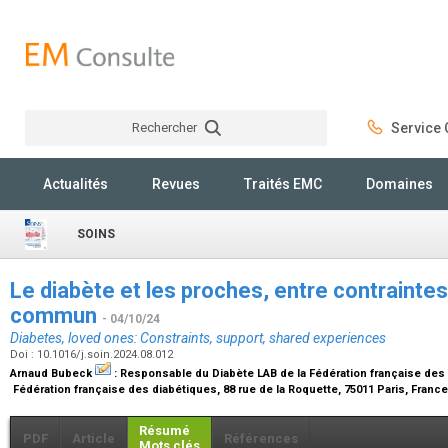
Rechercher
Service C
Rechercher
Actualités
Revues
Traités EMC
Domaines
SOINS
Le diabète et les proches, entre contraintes
commun
- 04/10/24
Diabetes, loved ones: Constraints, support, shared experiences
Doi : 10.1016/j.soin.2024.08.012
Arnaud Bubeck
:
Responsable du Diabète LAB de la Fédération française des
Fédération française des diabétiques, 88 rue de la Roquette, 75011 Paris, Franc
Résumé
PDF
Article
Références
Mots clés