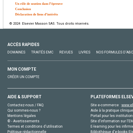
Un rôle de soutien dans l’épreuve
Conclusion
Déclaration de liens d’intérêts
© 2024 Elsevier Masson SAS. Tous droits réservés.
ACCÈS RAPIDES
DOMAINES
TRAITÉS EMC
REVUES
LIVRES
NOS FORMULES D'AB
MON COMPTE
CRÉER UN COMPTE
AIDE & SUPPORT
PLATEFORMES ELSE
Contactez-nous / FAQ
Site e-commerce :
www.el
Qui sommes-nous ?
Aide à la pratique clinique
Mentions légales
Portail pour les institution
© - Avertissements
Site d'information sur l'E
Termes et conditions d'utilisation
E-learning pour les infirmi
Politique rédactionnelle
Bibliothèque d'e-books Els