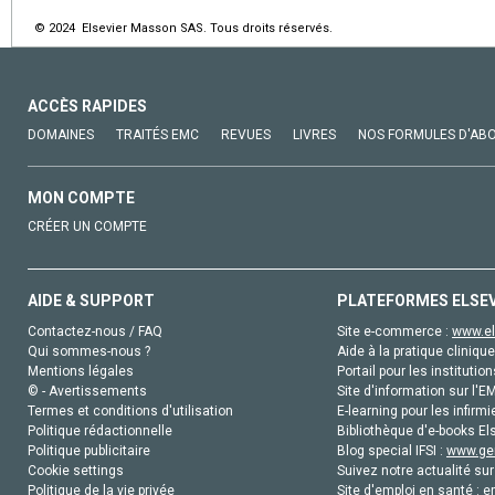
© 2024 Elsevier Masson SAS. Tous droits réservés.
ACCÈS RAPIDES
DOMAINES
TRAITÉS EMC
REVUES
LIVRES
NOS FORMULES D'AB
MON COMPTE
CRÉER UN COMPTE
AIDE & SUPPORT
PLATEFORMES ELSE
Contactez-nous / FAQ
Site e-commerce :
www.el
Qui sommes-nous ?
Aide à la pratique clinique
Mentions légales
Portail pour les institution
© - Avertissements
Site d'information sur l'E
Termes et conditions d'utilisation
E-learning pour les infirmi
Politique rédactionnelle
Bibliothèque d'e-books Els
Politique publicitaire
Blog special IFSI :
www.gen
Cookie settings
Suivez notre actualité sur
Politique de la vie privée
Site d'emploi en santé :
e