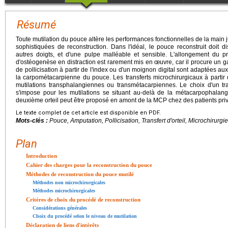
Résumé
Toute mutilation du pouce altère les performances fonctionnelles de la main 
sophistiquées de reconstruction. Dans l'idéal, le pouce reconstruit doit 
autres doigts, et d'une pulpe malléable et sensible. L'allongement du 
d'ostéogenèse en distraction est rarement mis en œuvre, car il procure un 
de pollicisation à partir de l'index ou d'un moignon digital sont adaptées au
la carpométacarpienne du pouce. Les transferts microchirurgicaux à partir d'
mutilations transphalangiennes ou transmétacarpiennes. Le choix d'un trans
s'impose pour les mutilations se situant au-delà de la métacarpophalang
deuxième orteil peut être proposé en amont de la MCP chez des patients privil
Le texte complet de cet article est disponible en PDF.
Mots-clés :
Pouce, Amputation, Pollicisation, Transfert d'orteil, Microchirurg
Plan
Introduction
Cahier des charges pour la reconstruction du pouce
Méthodes de reconstruction du pouce mutilé
Méthodes non microchirurgicales
Méthodes microchirurgicales
Critères de choix du procédé de reconstruction
Considérations générales
Choix du procédé selon le niveau de mutilation
Déclaration de liens d'intérêts