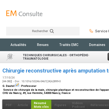
Rechercher
Service C
Rechercher
Actualités
Revues
Traités EMC
Domaines
TECHNIQUES CHIRURGICALES - ORTHOPÉDIE-
TRAUMATOLOGIE
Chirurgie reconstructive après amputation
17/10/24
[44-382] - Doi : 10.1016/S0246-0467(24)62899-0
G. Dautel
:
Professeur
Service de chirurgie de la main, chirurgie plastique et reconstructive de l'appar
CHU de Nancy, 49, rue Hermite, 54000 Nancy, France
Résumé
Vidéos
PDF
Article
Figures
Références
Mots clés
Podcast