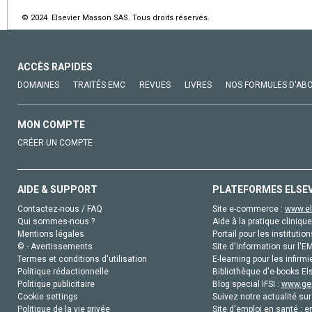
© 2024 Elsevier Masson SAS. Tous droits réservés.
ACCÈS RAPIDES
DOMAINES
TRAITÉS EMC
REVUES
LIVRES
NOS FORMULES D'AB
MON COMPTE
CRÉER UN COMPTE
AIDE & SUPPORT
PLATEFORMES ELSE
Contactez-nous / FAQ
Site e-commerce :
www.el
Qui sommes-nous ?
Aide à la pratique clinique
Mentions légales
Portail pour les institution
© - Avertissements
Site d'information sur l'E
Termes et conditions d'utilisation
E-learning pour les infirmi
Politique rédactionnelle
Bibliothèque d'e-books Els
Politique publicitaire
Blog special IFSI :
www.gen
Cookie settings
Suivez notre actualité sur
Politique de la vie privée
Site d'emploi en santé :
e