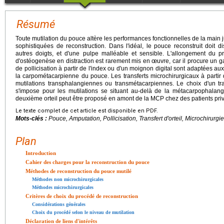
Résumé
Toute mutilation du pouce altère les performances fonctionnelles de la main 
sophistiquées de reconstruction. Dans l'idéal, le pouce reconstruit doit 
autres doigts, et d'une pulpe malléable et sensible. L'allongement du 
d'ostéogenèse en distraction est rarement mis en œuvre, car il procure un 
de pollicisation à partir de l'index ou d'un moignon digital sont adaptées au
la carpométacarpienne du pouce. Les transferts microchirurgicaux à partir d'
mutilations transphalangiennes ou transmétacarpiennes. Le choix d'un trans
s'impose pour les mutilations se situant au-delà de la métacarpophalang
deuxième orteil peut être proposé en amont de la MCP chez des patients privil
Le texte complet de cet article est disponible en PDF.
Mots-clés :
Pouce, Amputation, Pollicisation, Transfert d'orteil, Microchirurg
Plan
Introduction
Cahier des charges pour la reconstruction du pouce
Méthodes de reconstruction du pouce mutilé
Méthodes non microchirurgicales
Méthodes microchirurgicales
Critères de choix du procédé de reconstruction
Considérations générales
Choix du procédé selon le niveau de mutilation
Déclaration de liens d'intérêts