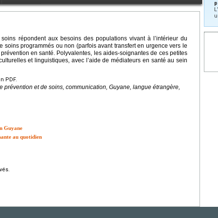
p
L
u
 soins répondent aux besoins des populations vivant à l’intérieur du
s de soins programmés ou non (parfois avant transfert en urgence vers le
 prévention en santé. Polyvalentes, les aides-soignantes de ces petites
 culturelles et linguistiques, avec l’aide de médiateurs en santé au sein
en PDF.
de prévention et de soins, communication, Guyane, langue étrangère,
 en Guyane
sante au quotidien
vés.