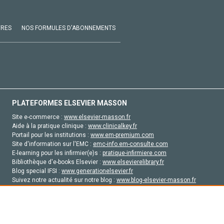
VRES
NOS FORMULES D'ABONNEMENTS
PLATEFORMES ELSEVIER MASSON
Site e-commerce :
www.elsevier-masson.fr
Aide à la pratique clinique :
www.clinicalkey.fr
Portail pour les institutions :
www.em-premium.com
Site d'information sur l'EMC :
emc-info.em-consulte.com
E-learning pour les infirmier(e)s :
pratique-infirmiere.com
Bibliothèque d'e-books Elsevier :
www.elsevierelibrary.fr
Blog special IFSI :
www.generationelsevier.fr
Suivez notre actualité sur notre blog :
www.blog-elsevier-masson.fr
Site d'emploi en santé :
emploisante.com