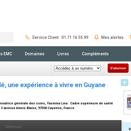
Service Client : 01 71 16 55 99
Mes alertes
Rechercher
és EMC
Domaines
Livres
Compléments
S'abonner
olé, une expérience à vivre en Guyane
-
onnatrice générale des soins
, Yasmina Lina :
Cadre supérieure de santé
3 avenue Alexis Blaise, 97300 Cayenne, France
Tableaux
B