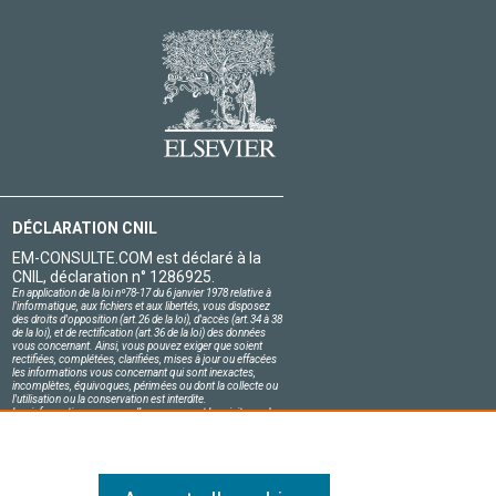
DÉCLARATION CNIL
EM-CONSULTE.COM est déclaré à la
CNIL, déclaration n° 1286925.
En application de la loi nº78-17 du 6 janvier 1978 relative à
l'informatique, aux fichiers et aux libertés, vous disposez
des droits d'opposition (art.26 de la loi), d'accès (art.34 à 38
de la loi), et de rectification (art.36 de la loi) des données
vous concernant. Ainsi, vous pouvez exiger que soient
rectifiées, complétées, clarifiées, mises à jour ou effacées
les informations vous concernant qui sont inexactes,
incomplètes, équivoques, périmées ou dont la collecte ou
l'utilisation ou la conservation est interdite.
Les informations personnelles concernant les visiteurs de
notre site, y compris leur identité, sont confidentielles.
Le responsable du site s'engage sur l'honneur à respecter
les conditions légales de confidentialité applicables en
France et à ne pas divulguer ces informations à des tiers.