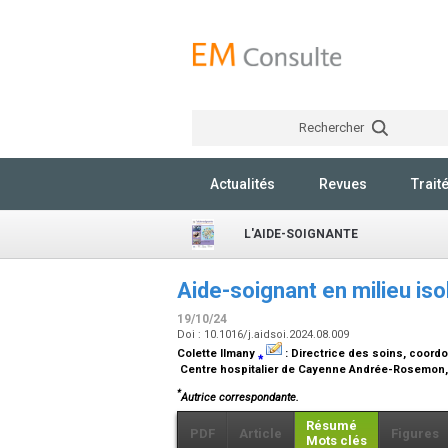
Rechercher
Actualités
Revues
Trait
L'AIDE-SOIGNANTE
Aide-soignant en milieu is
19/10/24
Doi : 10.1016/j.aidsoi.2024.08.009
Colette Ilmany
⁎
:
Directrice des soins, coord
Centre hospitalier de Cayenne Andrée-Rosemon, 
*
Autrice correspondante.
Résumé
PDF
Article
Figures
Mots clés