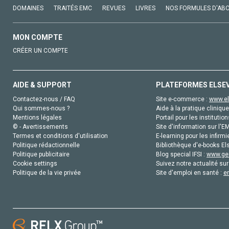
DOMAINES
TRAITÉS EMC
REVUES
LIVRES
NOS FORMULES D'AB
MON COMPTE
CRÉER UN COMPTE
AIDE & SUPPORT
PLATEFORMES ELSE
Contactez-nous / FAQ
Site e-commerce :
www.el
Qui sommes-nous ?
Aide à la pratique clinique
Mentions légales
Portail pour les institution
© - Avertissements
Site d'information sur l'E
Termes et conditions d'utilisation
E-learning pour les infirmi
Politique rédactionnelle
Bibliothèque d'e-books Els
Politique publicitaire
Blog special IFSI :
www.gen
Cookie settings
Suivez notre actualité sur
Politique de la vie privée
Site d'emploi en santé :
e