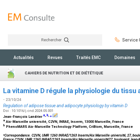
Rechercher
Service C
Rechercher
Actualités
Revues
Traités EMC
Domaines
CAHIERS DE NUTRITION ET DE DIÉTÉTIQUE
La vitamine D régule la physiologie du tissu 
- 23/10/24
Regulation of adipose tissue and adipocyte physiology by vitamin D
Doi : 10.1016/j.cnd.2024.05.001
a
,
b
,
⁎
Jean-François Landrier
a
Aix-Marseille université, C2VN, INRAE, Inserm, 13000 Marseille, France
b
PhenoMARS Aix-Marseille Technology Platform, CriBiom, Marseille, France
⁎
Correspondance. C2VN, UMR 1260 INRAE/1263 Inserm/Aix Marseille université, 27, boule
France.C2VN, UMR 1260 INRAE/1263 Inserm/Aix Marseille université27, boulevard Jean