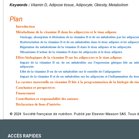
Keywords :
Vitamin D, Adipose tissue, Adipocyte, Obesity, Metabolism
Plan
Introduction
Métabolisme de la vitamine D dans les adipocytes et le tissu adipeux
Stockage, absorption et libération de la vitamine D et de ses métabolites par les adipocyte
Hydroxylation de la vitamine D et de ses métabolites dans le tissu adipeux et les adipocy
Régulation du métabolisme de la vitamine D dans le tissu adipeux et les adipocytes
Mécanismes d’action de la vitamine D dans les adipocytes et le tissu adipeux
Effets biologiques de la vitamine D sur les adipocytes et le tissu adipeux
Impact de la vitamine D ou de ses métabolites sur l’expression génique liée au mét
adipocytes
Effet de la vitamine D ou de ses métabolites sur le contrôle de l’adipogenèse
Impact de la vitamine D et de ses métabolites sur les adipocytes et l’inflammation du tis
La carence maternelle en vitamine D liée à la programmation de la biologie du tis
Conclusion et perspectives
Financement
Contribution et responsabilité des auteurs
Déclaration de liens d’intérêts
© 2024 Société française de nutrition. Publié par Elsevier Masson SAS. Tous d
ACCÈS RAPIDES