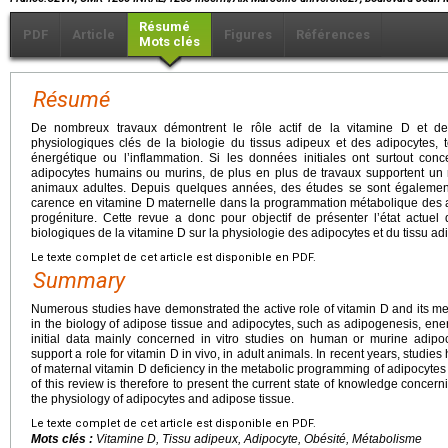
Résumé
PDF
Article
Figures
Références
Mots clés
Résumé
De nombreux travaux démontrent le rôle actif de la vitamine D et d
physiologiques clés de la biologie du tissus adipeux et des adipocytes, 
énergétique ou l’inflammation. Si les données initiales ont surtout conc
adipocytes humains ou murins, de plus en plus de travaux supportent un r
animaux adultes. Depuis quelques années, des études se sont égalemen
carence en vitamine D maternelle dans la programmation métabolique des a
progéniture. Cette revue a donc pour objectif de présenter l’état actuel
biologiques de la vitamine D sur la physiologie des adipocytes et du tissu ad
Le texte complet de cet article est disponible en PDF.
Summary
Numerous studies have demonstrated the active role of vitamin D and its me
in the biology of adipose tissue and adipocytes, such as adipogenesis, en
initial data mainly concerned in vitro studies on human or murine adipo
support a role for vitamin D in vivo, in adult animals. In recent years, stud
of maternal vitamin D deficiency in the metabolic programming of adipocytes 
of this review is therefore to present the current state of knowledge concerni
the physiology of adipocytes and adipose tissue.
Le texte complet de cet article est disponible en PDF.
Mots clés :
Vitamine D, Tissu adipeux, Adipocyte, Obésité, Métabolisme