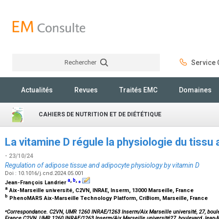
Rechercher
Service C
Rechercher
Actualités
Revues
Traités EMC
Domaines
CAHIERS DE NUTRITION ET DE DIÉTÉTIQUE
La vitamine D régule la physiologie du tissu 
- 23/10/24
Regulation of adipose tissue and adipocyte physiology by vitamin D
Doi : 10.1016/j.cnd.2024.05.001
a
,
b
,
⁎
Jean-François Landrier
a
Aix-Marseille université, C2VN, INRAE, Inserm, 13000 Marseille, France
b
PhenoMARS Aix-Marseille Technology Platform, CriBiom, Marseille, France
⁎
Correspondance. C2VN, UMR 1260 INRAE/1263 Inserm/Aix Marseille université, 27, boule
France.C2VN, UMR 1260 INRAE/1263 Inserm/Aix Marseille université27, boulevard Jean