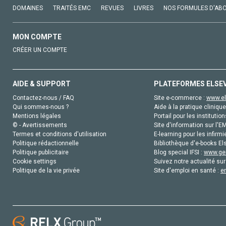
DOMAINES
TRAITÉS EMC
REVUES
LIVRES
NOS FORMULES D'AB
MON COMPTE
CRÉER UN COMPTE
AIDE & SUPPORT
PLATEFORMES ELSE
Contactez-nous / FAQ
Site e-commerce :
www.el
Qui sommes-nous ?
Aide à la pratique clinique
Mentions légales
Portail pour les institution
© - Avertissements
Site d'information sur l'E
Termes et conditions d'utilisation
E-learning pour les infirmi
Politique rédactionnelle
Bibliothèque d'e-books Els
Politique publicitaire
Blog special IFSI :
www.gen
Cookie settings
Suivez notre actualité sur
Politique de la vie privée
Site d'emploi en santé :
e