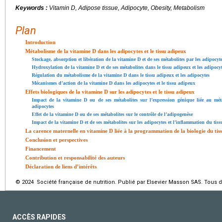
Keywords :
Vitamin D, Adipose tissue, Adipocyte, Obesity, Metabolism
Plan
Introduction
Métabolisme de la vitamine D dans les adipocytes et le tissu adipeux
Stockage, absorption et libération de la vitamine D et de ses métabolites par les adipocyte
Hydroxylation de la vitamine D et de ses métabolites dans le tissu adipeux et les adipocy
Régulation du métabolisme de la vitamine D dans le tissu adipeux et les adipocytes
Mécanismes d’action de la vitamine D dans les adipocytes et le tissu adipeux
Effets biologiques de la vitamine D sur les adipocytes et le tissu adipeux
Impact de la vitamine D ou de ses métabolites sur l’expression génique liée au mét
adipocytes
Effet de la vitamine D ou de ses métabolites sur le contrôle de l’adipogenèse
Impact de la vitamine D et de ses métabolites sur les adipocytes et l’inflammation du tis
La carence maternelle en vitamine D liée à la programmation de la biologie du tis
Conclusion et perspectives
Financement
Contribution et responsabilité des auteurs
Déclaration de liens d’intérêts
© 2024 Société française de nutrition. Publié par Elsevier Masson SAS. Tous d
ACCÈS RAPIDES