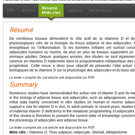
Résumé
PDF
Article
Figures
Références
Mots clés
Résumé
De nombreux travaux démontrent le rôle actif de la vitamine D et d
physiologiques clés de la biologie du tissus adipeux et des adipocytes, 
énergétique ou l’inflammation. Si les données initiales ont surtout conc
adipocytes humains ou murins, de plus en plus de travaux supportent un r
animaux adultes. Depuis quelques années, des études se sont égalemen
carence en vitamine D maternelle dans la programmation métabolique des a
progéniture. Cette revue a donc pour objectif de présenter l’état actuel
biologiques de la vitamine D sur la physiologie des adipocytes et du tissu ad
Le texte complet de cet article est disponible en PDF.
Summary
Numerous studies have demonstrated the active role of vitamin D and its me
in the biology of adipose tissue and adipocytes, such as adipogenesis, en
initial data mainly concerned in vitro studies on human or murine adipo
support a role for vitamin D in vivo, in adult animals. In recent years, stud
of maternal vitamin D deficiency in the metabolic programming of adipocytes 
of this review is therefore to present the current state of knowledge concerni
the physiology of adipocytes and adipose tissue.
Le texte complet de cet article est disponible en PDF.
Mots clés :
Vitamine D, Tissu adipeux, Adipocyte, Obésité, Métabolisme