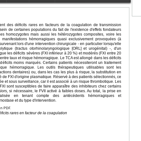
quent des déficits rares en facteurs de la coagulation de transmission
ein de certaines populations du fait de l'existence d'effets fondateurs
 Les homozygotes mais aussi les hétérozygotes composites, voire les
s manifestations hémorragiques quasi exclusivement provoquées (à
rvenant lors d'une intervention chirurgicale - en particulier lorsqu'elle
olytique (tractus otorhinolaryngologique [ORL] et urogénital) -, d'un
e les déficits sévères (FXI inférieur à 20 %) et modérés (FXI entre 20
t entre taux et risque hémorragique. Le TCA est allongé dans les déficits
éficits moins marqués. Certains patients nécessiteront un traitement
sque hémorragique. Les outils thérapeutiques utilisables sont les
ractions dentaires) ou, dans les cas les plus à risque, la substitution en
é de FXI d'origine plasmatique. Réservé à des patients sélectionnés, ce
ée et sous surveillance, car il est associé à un risque thrombotique. Les
XI sont susceptibles de faire apparaître des inhibiteurs chez certains
alors, si nécessaire, le FVII activé à faibles doses. Au total, la prise en
nalisée en tenant compte des antécédents hémorragiques et
mostase et du type d'intervention.
en PDF.
éficits rares en facteur de la coagulation