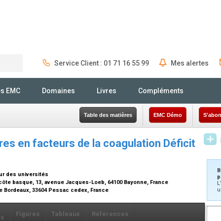
Service Client : 01 71 16 55 99
Mes alertes
Rechercher
és EMC
Domaines
Livres
Compléments
Table des matières
EMC Démo
S'abon
res en facteurs de la coagulation Déficit
B
eur des universités
p
a côte basque, 13, avenue Jacques-Loeb, 64100 Bayonne, France
L
u
e Bordeaux, 33604 Pessac cedex, France
Figures
Tableaux
Références
ls