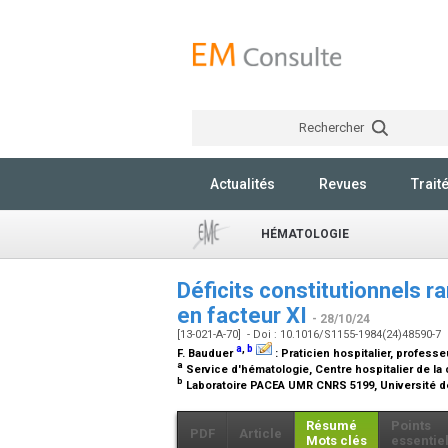
Rechercher
Actualités
Revues
Trait
HÉMATOLOGIE
Déficits constitutionnels ra
en facteur XI
- 28/10/24
[13-021-A-70] - Doi : 10.1016/S1155-1984(24)48590-7
a
,
b
F. Bauduer
:
Praticien hospitalier, profess
a
Service d'hématologie, Centre hospitalier de l
b
Laboratoire PACEA UMR CNRS 5199, Université d
Résumé
Points
PDF
Article
Mots clés
essentie