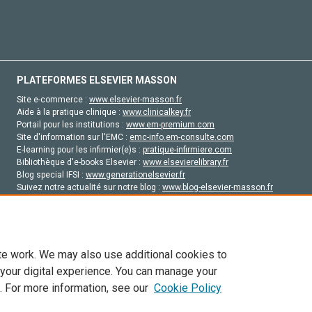
PLATEFORMES ELSEVIER MASSON
Site e-commerce :
www.elsevier-masson.fr
Aide à la pratique clinique :
www.clinicalkey.fr
Portail pour les institutions :
www.em-premium.com
Site d'information sur l'EMC :
emc-info.em-consulte.com
E-learning pour les infirmier(e)s :
pratique-infirmiere.com
Bibliothèque d'e-books Elsevier :
www.elsevierelibrary.fr
Blog special IFSI :
www.generationelsevier.fr
Suivez notre actualité sur notre blog :
www.blog-elsevier-masson.fr
Site d'emploi en santé :
emploisante.com
te work. We may also use additional cookies to
 your digital experience. You can manage your
. For more information, see our
Cookie Policy
vier, ses concédants de licence et ses contributeurs. Tout les droits sont réservés, y 
ogies similaires. Pour tout contenu en libre accès, les conditions de licence Creati