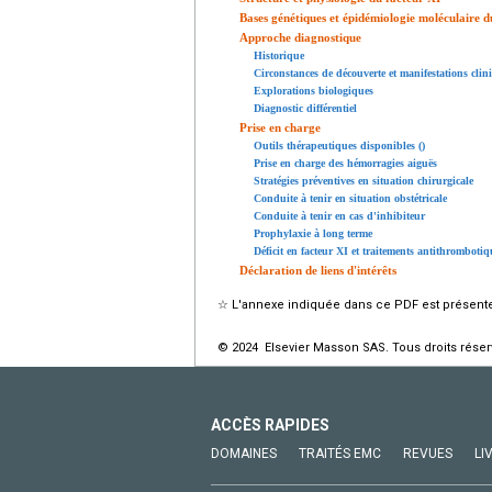
Bases génétiques et épidémiologie moléculaire du
Approche diagnostique
Historique
Circonstances de découverte et manifestations clin
Explorations biologiques
Diagnostic différentiel
Prise en charge
Outils thérapeutiques disponibles ()
Prise en charge des hémorragies aiguës
Stratégies préventives en situation chirurgicale
Conduite à tenir en situation obstétricale
Conduite à tenir en cas d'inhibiteur
Prophylaxie à long terme
Déficit en facteur XI et traitements antithrombotiq
Déclaration de liens d'intérêts
☆
L'annexe indiquée dans ce PDF est présente 
© 2024 Elsevier Masson SAS. Tous droits réser
ACCÈS RAPIDES
DOMAINES
TRAITÉS EMC
REVUES
LI