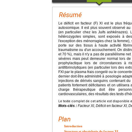
Résumé
Le déficit en facteur (F) XI est le plus fré
autosomique. Il est plus souvent observé au s
(en particulier chez les Juifs ashkénazes).
hétérozygotes simples, sont exposés à de
l'exception des ménorragies chez la femme), su
porte sur des tissus à haute activité fibrin
traumatisme ou d'un accouchement. On distingu
et 70 %), mais il n'y a pas de parallélisme ne
sévères mais peut demeurer normal lors de d
prophylactique lors de circonstances à ri
antifibrinolytiques (en particulier lors des ext
FXI par le plasma frais congelé ou le concentr
dernier doit être administré à posologie adapt
injections de dérivés sanguins contenant du F
patients fortement déficitaires et on utilisera 
charge thérapeutique doit être person
cardiovasculaires, des résultats des tests d'hé
Le texte complet de cet article est disponible 
Mots-clés :
Facteur XI, Déficit en facteur XI, D
Plan
Introduction
Structure et physiologie du facteur XI