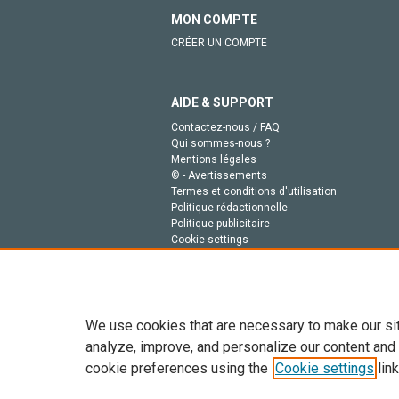
MON COMPTE
CRÉER UN COMPTE
AIDE & SUPPORT
Contactez-nous / FAQ
Qui sommes-nous ?
Mentions légales
© - Avertissements
Termes et conditions d'utilisation
Politique rédactionnelle
Politique publicitaire
Cookie settings
Politique de la vie privée
We use cookies that are necessary to make our si
analyze, improve, and personalize our content and
cookie preferences using the
Cookie settings
link
Tout le contenu de ce site: Copyright © 2026 Else
de données, a la formation en IA et aux technol