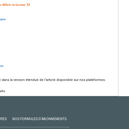
 déficit en facteur XI
iques
ues
dans la version étendue de l'article disponible sur nos plateformes.
vés.
VRES
NOS FORMULES D'ABONNEMENTS