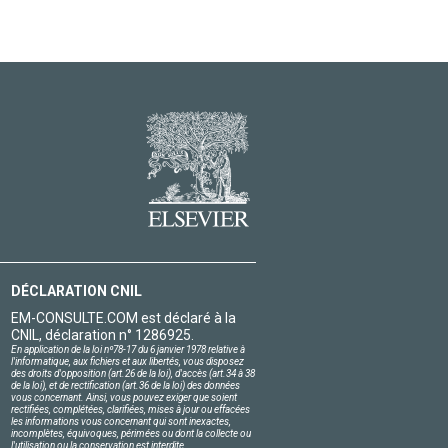
DÉCLARATION CNIL
EM-CONSULTE.COM est déclaré à la
CNIL, déclaration n° 1286925.
En application de la loi nº78-17 du 6 janvier 1978 relative à
l'informatique, aux fichiers et aux libertés, vous disposez
des droits d'opposition (art.26 de la loi), d'accès (art.34 à 38
de la loi), et de rectification (art.36 de la loi) des données
vous concernant. Ainsi, vous pouvez exiger que soient
rectifiées, complétées, clarifiées, mises à jour ou effacées
les informations vous concernant qui sont inexactes,
incomplètes, équivoques, périmées ou dont la collecte ou
l'utilisation ou la conservation est interdite.