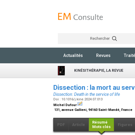
Rechercher
Actualités
Revues
Trait
KINÉSITHÉRAPIE, LA REVUE
Dissection : la mort au serv
Dissection: Death in the service of life
Doi : 10.1016/j.kine.2024.07.013
Michel Dufour
131, avenue Gallieni, 94160 Saint-Mandé, France
Résumé
PDF
Article
Figures
Mots clés