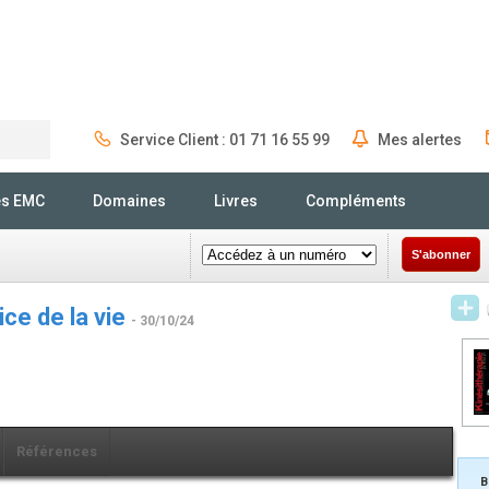
Service Client : 01 71 16 55 99
Mes alertes
Rechercher
és EMC
Domaines
Livres
Compléments
S'abonner
ice de la vie
- 30/10/24
Références
B