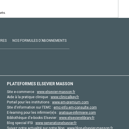
vés.
VRES
NOS FORMULES D'ABONNEMENTS
PLATEFORMES ELSEVIER MASSON
Site e-commerce :
www.elsevier-masson.fr
Aide à la pratique clinique :
www.clinicalkey.fr
Portail pour les institutions :
www.em-premium.com
Site d'information sur l'EMC :
emc-info.em-consulte.com
E-learning pour les infirmier(e)s :
pratique-infirmiere.com
Bibliothèque d'e-books Elsevier :
www.elsevierelibrary.fr
Blog special IFSI :
www.generationelsevier.fr
Suivez notre actualité sur notre blog :
www.blog-elsevier-masson.fr