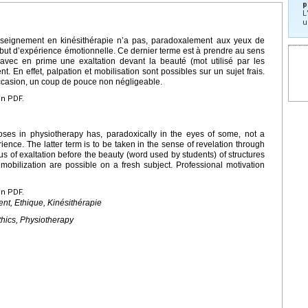
p
L
u
enseignement en kinésithérapie n’a pas, paradoxalement aux yeux de
n but d’expérience émotionnelle. Ce dernier terme est à prendre au sens
 avec en prime une exaltation devant la beauté (mot utilisé par les
t. En effet, palpation et mobilisation sont possibles sur un sujet frais.
 occasion, un coup de pouce non négligeable.
en PDF.
poses in physiotherapy has, paradoxically in the eyes of some, not a
ience. The latter term is to be taken in the sense of revelation through
us of exaltation before the beauty (word used by students) of structures
 mobilization are possible on a fresh subject. Professional motivation
en PDF.
nt, Ethique, Kinésithérapie
thics, Physiotherapy