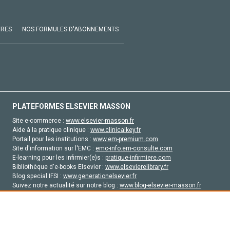
VRES
NOS FORMULES D'ABONNEMENTS
PLATEFORMES ELSEVIER MASSON
Site e-commerce :
www.elsevier-masson.fr
Aide à la pratique clinique :
www.clinicalkey.fr
Portail pour les institutions :
www.em-premium.com
Site d'information sur l'EMC :
emc-info.em-consulte.com
E-learning pour les infirmier(e)s :
pratique-infirmiere.com
Bibliothèque d'e-books Elsevier :
www.elsevierelibrary.fr
Blog special IFSI :
www.generationelsevier.fr
Suivez notre actualité sur notre blog :
www.blog-elsevier-masson.fr
Site d'emploi en santé :
emploisante.com