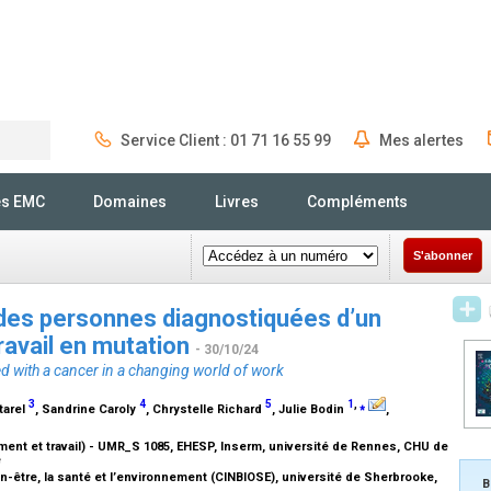
Service Client : 01 71 16 55 99
Mes alertes
Rechercher
és EMC
Domaines
Livres
Compléments
S'abonner
l des personnes diagnostiquées d’un
ravail en mutation
- 30/10/24
ed with a cancer in a changing world of work
3
4
5
1
,
⁎
tarel
, Sandrine Caroly
, Chrystelle Richard
, Julie Bodin
,
ment et travail) - UMR_S 1085, EHESP, Inserm, université de Rennes, CHU de
e
en-être, la santé et l’environnement (CINBIOSE), université de Sherbrooke,
B