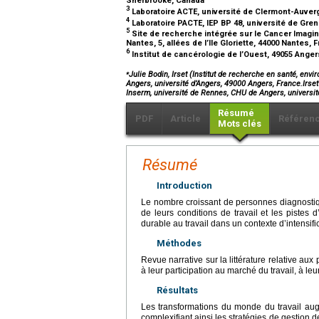
Sherbrooke, Canada
3
Laboratoire ACTE, université de Clermont-Auver
4
Laboratoire PACTE, IEP BP 48, université de Gre
5
Site de recherche intégrée sur le Cancer Imagin
Nantes, 5, allées de l’Ile Gloriette, 44000 Nantes,
6
Institut de cancérologie de l’Ouest, 49055 Ange
⁎
Julie Bodin, Irset (Institut de recherche en santé, en
Angers, université d’Angers, 49000 Angers, France.Irset
Inserm, université de Rennes, CHU de Angers, univers
Résumé
PDF
Article
Référen
Mots clés
Résumé
Introduction
Le nombre croissant de personnes diagnostiqué
de leurs conditions de travail et les pistes d
durable au travail dans un contexte d’intensific
Méthodes
Revue narrative sur la littérature relative au
à leur participation au marché du travail, à leu
Résultats
Les transformations du monde du travail augm
complexifiant ainsi les stratégies de gestion 