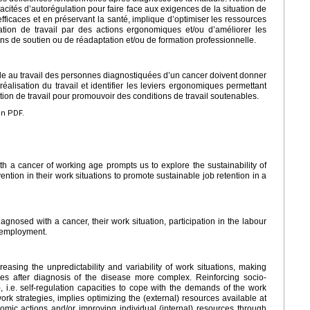
cités d’autorégulation pour faire face aux exigences de la situation de
 efficaces et en préservant la santé, implique d’optimiser les ressources
ation de travail par des actions ergonomiques et/ou d’améliorer les
ins de soutien ou de réadaptation et/ou de formation professionnelle.
ble au travail des personnes diagnostiquées d’un cancer doivent donner
éalisation du travail et identifier les leviers ergonomiques permettant
on de travail pour promouvoir des conditions de travail soutenables.
en PDF.
 a cancer of working age prompts us to explore the sustainability of
ention in their work situations to promote sustainable job retention in a
iagnosed with a cancer, their work situation, participation in the labour
 employment.
easing the unpredictability and variability of work situations, making
cies after diagnosis of the disease more complex. Reinforcing socio-
 i.e. self-regulation capacities to cope with the demands of the work
ork strategies, implies optimizing the (external) resources available at
nomic actions and/or improving individual (internal) resources through