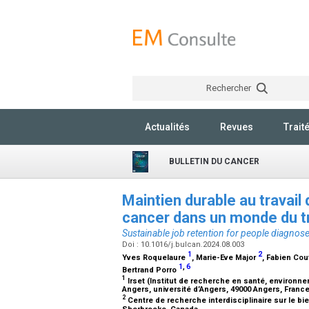
Rechercher
Actualités
Revues
Trait
BULLETIN DU CANCER
Maintien durable au travai
cancer dans un monde du t
Sustainable job retention for people diagnos
Doi : 10.1016/j.bulcan.2024.08.003
1
2
Yves Roquelaure
, Marie-Eve Major
, Fabien Cou
1
,
6
Bertrand Porro
1
Irset (Institut de recherche en santé, environne
Angers, université d’Angers, 49000 Angers, Franc
2
Centre de recherche interdisciplinaire sur le bi