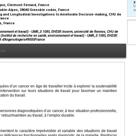
p
gne, Clermont-Ferrand, France
L
noble-Alpes, 38040 Grenoble cedex, France
u
g and Longitudinal Investigations to Ameliorate Decision-making, CHU de
 France
rs, France
vironnement et travail) - UMR_S 1085, EHESP, Inserm, université de Rennes, CHU de
 (Institut de recherche en santé, environnement et travail) - UMR_S 1085, EHESP,
ité d’AngersAngers49000France
ces
es d’un cancer en âge de travailler incite à explorer la soutenabilité
’intervention sur leurs situations de travail pour favoriser un maintien
ation du travail.
x personnes diagnostiquées d’un cancer, à leur situation professionnelle,
r retour/maintien au travail, à l’emploi durable.
entent le caractère imprévisible et variable des situations de travail
des déficiences fonctionnelles après diagnostic de la maladie. Renforcer