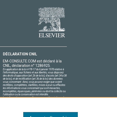
DÉCLARATION CNIL
EM-CONSULTE.COM est déclaré à la
CNIL, déclaration n° 1286925.
En application de la loi nº78-17 du 6 janvier 1978 relative à
l'informatique, aux fichiers et aux libertés, vous disposez
des droits d'opposition (art.26 de la loi), d'accès (art.34 à 38
de la loi), et de rectification (art.36 de la loi) des données
vous concernant. Ainsi, vous pouvez exiger que soient
rectifiées, complétées, clarifiées, mises à jour ou effacées
les informations vous concernant qui sont inexactes,
incomplètes, équivoques, périmées ou dont la collecte ou
l'utilisation ou la conservation est interdite.
Les informations personnelles concernant les visiteurs de
notre site, y compris leur identité, sont confidentielles.
Le responsable du site s'engage sur l'honneur à respecter
les conditions légales de confidentialité applicables en
France et à ne pas divulguer ces informations à des tiers.