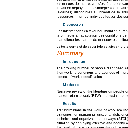
les marges de manœuvre, c’est-à-dire les capa
travail en déployant des stratégies de travail
(externes) disponibles au niveau de la situ
ressources (internes) individuelles par des so
Discussion
Les interventions en faveur du maintien dura
la primauté à l’adaptation des conditions de r
d’améliorer les marges de manœuvre en situati
Le texte complet de cet article est disponible 
Summary
Introduction
The growing number of people diagnosed with
their working conditions and avenues of interv
context of work intensification.
Methods
Narrative review of the literature on people d
market, return to work (RTW) and sustainable
Results
Transformations in the world of work are incr
strategies for managing functional deficien
technical and organizational leeways (STOL),
situation by deploying effective and healthy w
the level of the work situation through ergo