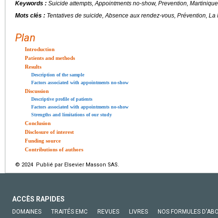
Keywords :
Suicide attempts, Appointments no-show, Prevention, Martinique
Mots clés :
Tentatives de suicide, Absence aux rendez-vous, Prévention, La
Plan
Introduction
Patients and methods
Results
Description of the sample
Factors associated with appointments no-show
Discussion
Descriptive profile of patients
Factors associated with appointments no-show
Strengths and limitations of our study
Conclusion
Disclosure of interest
Funding source
Contributions of authors
© 2024 Publié par Elsevier Masson SAS.
ACCÈS RAPIDES
DOMAINES
TRAITÉS EMC
REVUES
LIVRES
NOS FORMULES D'AB