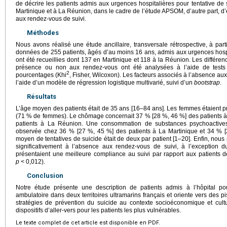
de décrire les patients admis aux urgences hospitalières pour tentative de 
Martinique et à La Réunion, dans le cadre de l’étude APSOM, d’autre part, d’
aux rendez-vous de suivi.
Méthodes
Nous avons réalisé une étude ancillaire, transversale rétrospective, à p
données de 255 patients, âgés d’au moins 16 ans, admis aux urgences hospit
ont été recueillies dont 137 en Martinique et 118 à la Réunion. Les différen
présence ou non aux rendez-vous ont été analysées à l’aide de tes
2
pourcentages (Khi
, Fisher, Wilcoxon). Les facteurs associés à l’absence au
l’aide d’un modèle de régression logistique multivarié, suivi d’un
bootstrap
.
Résultats
L’âge moyen des patients était de 35 ans [16–84 ans]. Les femmes étaient p
(71 % de femmes). Le chômage concernait 37 % [28 %, 46 %] des patients à
patients à La Réunion. Une consommation de substances psychoactives 
observée chez 36 % [27 %, 45 %] des patients à La Martinique et 34 %
moyen de tentatives de suicide était de deux par patient [1–20]. Enfin, nous
significativement à l’absence aux rendez-vous de suivi, à l’exception 
présentaient une meilleure compliance au suivi par rapport aux patients d
p
<
0,012).
Conclusion
Notre étude présente une description de patients admis à l’hôpital pou
ambulatoire dans deux territoires ultramarins français et oriente vers des p
stratégies de prévention du suicide au contexte socioéconomique et cultu
dispositifs d’aller-vers pour les patients les plus vulnérables.
Le texte complet de cet article est disponible en PDF.