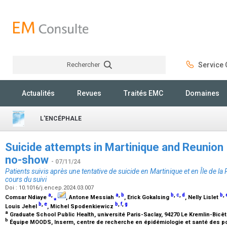
Rechercher
Service C
Rechercher
Actualités
Revues
Traités EMC
Domaines
L'ENCÉPHALE
Suicide attempts in Martinique and Reunion
no-show
- 07/11/24
Patients suivis après une tentative de suicide en Martinique et en Île de l
cours du suivi
Doi : 10.1016/j.encep.2024.03.007
a
,
a
,
b
b
,
c
,
d
b
,
Comsar Ndiaye
⁎
, Antone Messiah
, Erick Gokalsing
, Nelly Lislet
b
,
e
b
,
f
,
g
Louis Jehel
, Michel Spodenkiewicz
a
Graduate School Public Health, université Paris-Saclay, 94270 Le Kremlin-Bicê
b
Équipe MOODS, Inserm, centre de recherche en épidémiologie et santé des pop