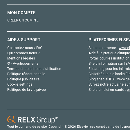
MON COMPTE
CRÉER UN COMPTE
AIDE & SUPPORT
PLATEFORMES ELSE
Contactez-nous / FAQ
Site e-commerce :
www.el
Qui sommes-nous ?
Aide à la pratique clinique
Mentions légales
Portail pour les institution
© - Avertissements
Site d'information sur l'E
Termes et conditions d'utilisation
E-learning pour les infirmi
Politique rédactionnelle
Bibliothèque d'e-books Els
Politique publicitaire
Blog special IFSI :
www.gen
Cookie settings
Suivez notre actualité sur
Politique de la vie privée
Site d'emploi en santé :
e
Tout le contenu de ce site: Copyright © 2026 Elsevier, ses concédants de licence e