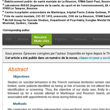
c
Établissement public de santé mentale de La Réunion, 97866 Saint-Paul, Reun
d
Laboratoire IRISSE (Ingénierie de la santé, du sport et de l’environnement), EA 
97430 Le Tampon, Reunion
e
Centre hospitalier universitaire de Martinique, hôpital Pierre Zobda-Quitman, 
f
Pôle de santé mentale, CIC-EC 1410, université, CHU de La Réunion, 97448 Sain
g
McGill Group for Suicide Studies, Department of Psychiatry, Douglas Mental Heal
Montréal, Québec, Canada
⁎
Corresponding author.
Résumé
PDF
Article
Figures
Tableaux
Référence
Mots clés
Sous presse. Épreuves corrigées par l'auteur. Disponible en ligne depuis le
Cet article a été publié dans un numéro de la revue,
cliquez ici pour y acc
Abstract
Objectives
Studies on suicidal behaviors in the French overseas territories remain ra
limited, some patients identified as being at risk of suicide do not attend th
identification or screening. Thus, the objective of our study was, firstly to 
followed up for a suicide attempt in Martinique and Reunion Island, an
associated with appointments no-show during follow-up.
Methods
We conducted an ancillary retrospective cross-sectional study using data f