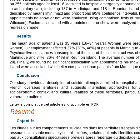
on 255 patients aged at least 16, admitted to hospital emergency departments
in ambulatory care, including 137 in Martinique and 118 in Reunion Island.
described by means [min, max] and proportions [95% confidence intervals]. 
appointments no-show or not were analyzed using comparison tests of m
Wilcoxon). Factors associated with appointments no-show were analyzed usi
regression model.
Results
The mean age of patients was 35 years [16–84 years]. Women were predo
women). Unemployment affected 37% [28%, 46%] of patients in Martinique
Psychoactive substances consumption at the time of the suicidal act was ob
Martinique and 34% [26%, 44%] in Reunion Island. The average number of s
20]. Finally, we found no significant association with appointments no-show 
Island were associated with better compliance than patients from Martinique 
Conclusion
Our study provides a description of suicide attempts admitted to hospital a
French overseas territories and suggests interesting approaches for 
socioeconomic context and cultural realities of these territories, particul
vulnerable patients.
Le texte complet de cet article est disponible en PDF.
Résumé
Objectifs
Les études sur les comportements suicidaires dans les territoires français d
ressources en santé mentale y soient limitées, certains patients identifiés c
pas aux consultations spécialisées prévues après repérage ou dépistage. L’ob