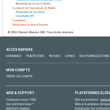
Illustration du cas par la théorie
La théorie de l’incertitude de Mishel
Présentation du cas concret
Consultation IPA
Conclusion
Déclaration de liens d’intérêts
© 2024 Elsevier Masson SAS. Tous droits réservés.
ACCÈS RAPIDES
DOMAINES
TRAITÉS EMC
REVUES
LIVRES
NOS FORMULES D'AB
MON COMPTE
CRÉER UN COMPTE
AIDE & SUPPORT
PLATEFORMES ELSE
Contactez-nous / FAQ
Site e-commerce :
www.el
Qui sommes-nous ?
Aide à la pratique clinique
Mentions légales
Portail pour les institution