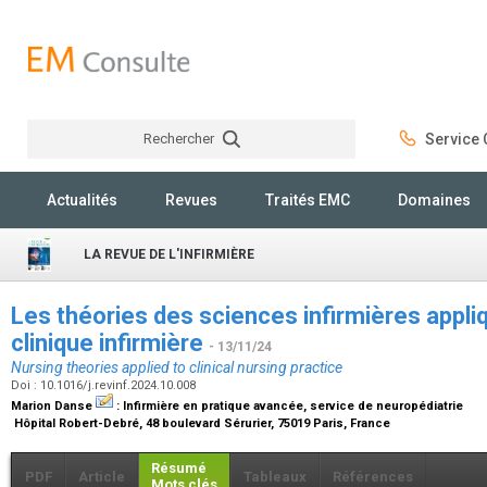
Rechercher
Service C
Rechercher
Actualités
Revues
Traités EMC
Domaines
LA REVUE DE L'INFIRMIÈRE
Les théories des sciences infirmières appliq
clinique infirmière
- 13/11/24
Nursing theories applied to clinical nursing practice
Doi : 10.1016/j.revinf.2024.10.008
Marion Danse
:
Infirmière en pratique avancée, service de neuropédiatrie
Hôpital Robert-Debré, 48 boulevard Sérurier, 75019 Paris, France
Résumé
PDF
Article
Tableaux
Références
Mots clés