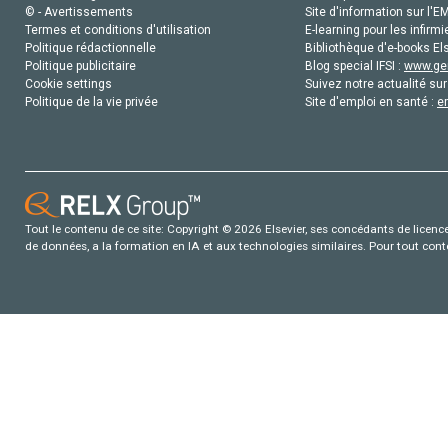
© - Avertissements
Site d'information sur l'E
Termes et conditions d'utilisation
E-learning pour les infirmi
Politique rédactionnelle
Bibliothèque d'e-books Els
Politique publicitaire
Blog special IFSI :
www.gen
Cookie settings
Suivez notre actualité sur
Politique de la vie privée
Site d'emploi en santé :
e
Tout le contenu de ce site: Copyright © 2026 Elsevier, ses concédants de licence e
de données, a la formation en IA et aux technologies similaires. Pour tout con