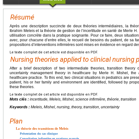
Résumé
Après une description succincte de deux théories intermédiaires, la théor
Ibrahim Meleis et la théorie de gestion de l’incertitude en santé de Merle H. Mi
utilisation concrète dans la pratique soignante. Pour ce faire, deux situatio
avec, pour chacune d’entre elles, le recueil de besoins du patient, de sa f
propositions d’interventions infirmières sont mises en évidence en regard des
Le texte complet de cet article est disponible en PDF.
Nursing theories applied to clinical nursing 
After a brief description of two intermediate theories, transition theor
uncertainty management theory in healthcare by Merle H. Mishel, the art
healthcare practice. To this end, two clinical situations in pediatrics are pre
patient, his or her family and environment are identified, followed by prop
these theories.
Le texte complet de cet article est disponible en PDF.
Mots clés :
incertitude, Meleis, Mishel, science infirmière, théorie, transition
Keywords :
Meleis, Mishel, nursing, theory, transition, uncertainty
Plan
La théorie des transitions de Meleis
Présentation du cas clinique
Consultation infirmière en pratique avancée