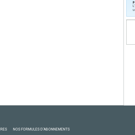
p
L
u
VRES
NOS FORMULES D'ABONNEMENTS