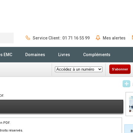
Service Client : 01 71 16 55 99
Mes alertes
Rechercher
és EMC
Domaines
Livres
Compléments
S'abonner
DF.
en PDF.
roits réservés.
B