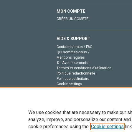
MON COMPTE
CRÉER UN COMPTE
AIDE & SUPPORT
Contactez-nous / FAQ
Qui sommes-nous ?
Mentions légales
© - Avertissements
Termes et conditions d'utilisation
Politique rédactionnelle
Politique publicitaire
Cookie settings
Politique de la vie privée
We use cookies that are necessary to make our si
analyze, improve, and personalize our content and
cookie preferences using the
Cookie settings
link
Tout le contenu de ce site: Copyright © 2026 Else
de données, a la formation en IA et aux technol