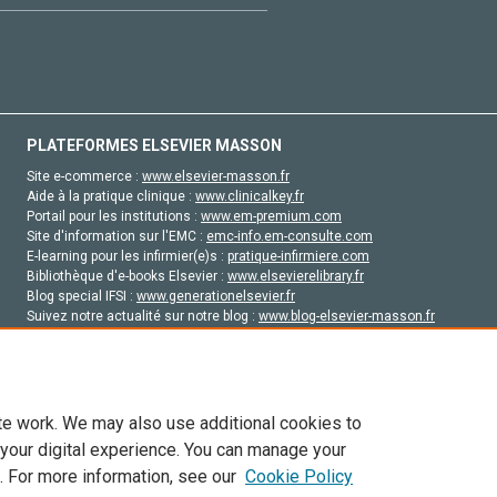
PLATEFORMES ELSEVIER MASSON
Site e-commerce :
www.elsevier-masson.fr
Aide à la pratique clinique :
www.clinicalkey.fr
Portail pour les institutions :
www.em-premium.com
Site d'information sur l'EMC :
emc-info.em-consulte.com
E-learning pour les infirmier(e)s :
pratique-infirmiere.com
Bibliothèque d'e-books Elsevier :
www.elsevierelibrary.fr
Blog special IFSI :
www.generationelsevier.fr
Suivez notre actualité sur notre blog :
www.blog-elsevier-masson.fr
Site d'emploi en santé :
emploisante.com
te work. We may also use additional cookies to
 your digital experience. You can manage your
. For more information, see our
Cookie Policy
vier, ses concédants de licence et ses contributeurs. Tout les droits sont réservés, y 
ogies similaires. Pour tout contenu en libre accès, les conditions de licence Creati