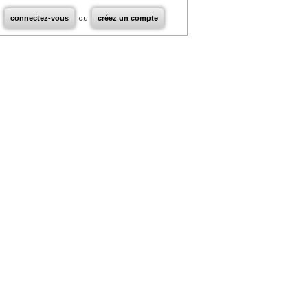
connectez-vous
ou
créez un compte