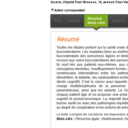
Inserm, Hôpital Paul-Brousse, 16, avenue Paul-Vail
Auteur correspondant.
Résumé
PDF
Article
Figures
Mots clés
Résumé
Toutes les études portant sur la santé orale
buccodentaires. Les maladies liées au vieilliss
buccodentaire des personnes âgées et diminu
recours aux soins buccodentaires des personn
Ils sont liés aux patients eux-mêmes, aux 
chirurgiens-dentistes, insuffisamment formés 
nombreuses interrelations entre les patho
dénutrition, le diabète, les cardiopathies is
déclin cognitif). C'est la raison pour laquel
charge multidisciplinaire de la personne
paramédicaux, ainsi que les aidants. Le chir
chaque patient âgé et lui proposer une pris
cognitif et socioéconomique. La majorité de
bonne santé ou avec des pathologies équilib
au degré de coopération et les actions de pré
Le texte complet de cet article est disponible 
Mots-clés :
Personne âgée, Vieillissement, D