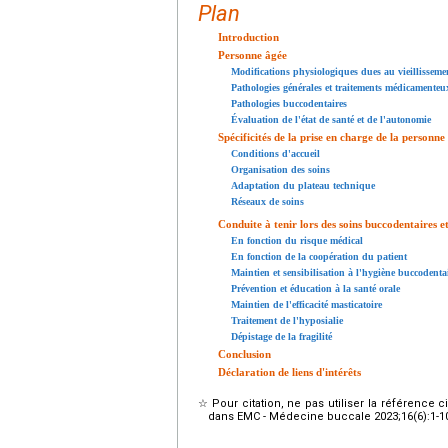
Plan
Introduction
Personne âgée
Modifications physiologiques dues au vieillisseme
Pathologies générales et traitements médicamenteu
Pathologies buccodentaires
Évaluation de l'état de santé et de l'autonomie
Spécificités de la prise en charge de la personne
Conditions d'accueil
Organisation des soins
Adaptation du plateau technique
Réseaux de soins
Conduite à tenir lors des soins buccodentaires e
En fonction du risque médical
En fonction de la coopération du patient
Maintien et sensibilisation à l'hygiène buccodenta
Prévention et éducation à la santé orale
Maintien de l'efficacité masticatoire
Traitement de l'hyposialie
Dépistage de la fragilité
Conclusion
Déclaration de liens d'intérêts
☆
Pour citation, ne pas utiliser la référence 
dans EMC - Médecine buccale 2023;16(6):1-10 [