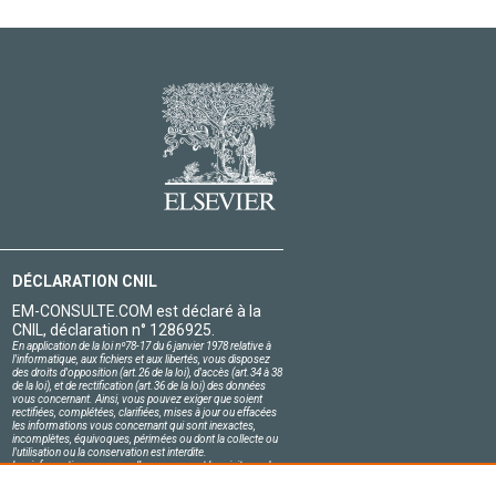
DÉCLARATION CNIL
EM-CONSULTE.COM est déclaré à la
CNIL, déclaration n° 1286925.
En application de la loi nº78-17 du 6 janvier 1978 relative à
l'informatique, aux fichiers et aux libertés, vous disposez
des droits d'opposition (art.26 de la loi), d'accès (art.34 à 38
de la loi), et de rectification (art.36 de la loi) des données
vous concernant. Ainsi, vous pouvez exiger que soient
rectifiées, complétées, clarifiées, mises à jour ou effacées
les informations vous concernant qui sont inexactes,
incomplètes, équivoques, périmées ou dont la collecte ou
l'utilisation ou la conservation est interdite.
Les informations personnelles concernant les visiteurs de
notre site, y compris leur identité, sont confidentielles.
Le responsable du site s'engage sur l'honneur à respecter