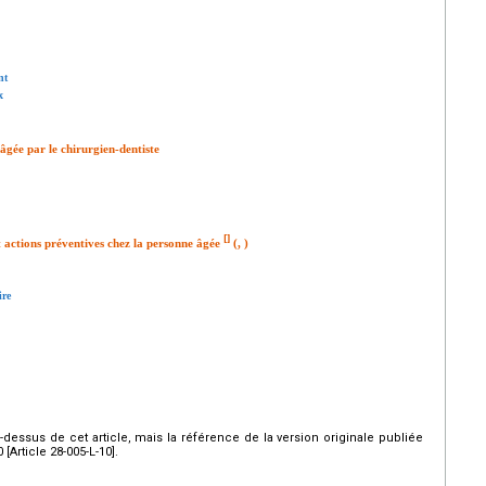
nt
x
 âgée par le chirurgien-dentiste
[
]
t actions préventives chez la personne âgée
(, )
ire
ci-dessus de cet article, mais la référence de la version originale publiée
Article 28-005-L-10].