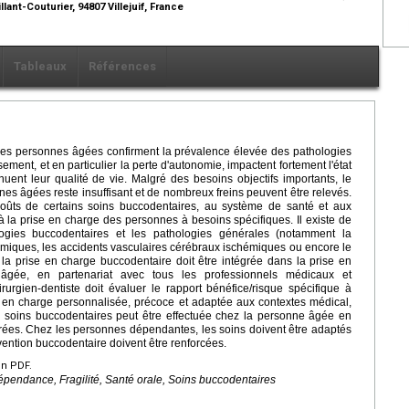
lant-Couturier, 94807 Villejuif, France
Tableaux
Références
 des personnes âgées confirment la prévalence élevée des pathologies
ement, et en particulier la perte d'autonomie, impactent fortement l'état
ent leur qualité de vie. Malgré des besoins objectifs importants, le
es âgées reste insuffisant et de nombreux freins peuvent être relevés.
coûts de certains soins buccodentaires, au système de santé et aux
à la prise en charge des personnes à besoins spécifiques. Il existe de
logies buccodentaires et les pathologies générales (notamment la
chémiques, les accidents vasculaires cérébraux ischémiques ou encore le
le la prise en charge buccodentaire doit être intégrée dans la prise en
 âgée, en partenariat avec tous les professionnels médicaux et
urgien-dentiste doit évaluer le rapport bénéfice/risque spécifique à
e en charge personnalisée, précoce et adaptée aux contextes médical,
s soins buccodentaires peut être effectuée chez la personne âgée en
rées. Chez les personnes dépendantes, les soins doivent être adaptés
vention buccodentaire doivent être renforcées.
en PDF.
épendance, Fragilité, Santé orale, Soins buccodentaires