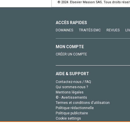
© 2024 Elsevier Masson SAS. Tous droits réser
ACCÈS RAPIDES
DOMAINES
TRAITÉS EMC
REVUES
LI
MON COMPTE
CRÉER UN COMPTE
AIDE & SUPPORT
Contactez-nous / FAQ
Qui sommes-nous ?
Mentions légales
© - Avertissements
Termes et conditions d'utilisation
Politique rédactionnelle
Politique publicitaire
Cookie settings
Politique de la vie privée