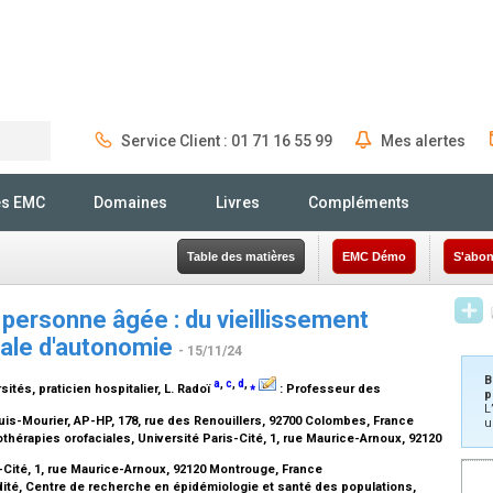
Service Client : 01 71 16 55 99
Mes alertes
Rechercher
és EMC
Domaines
Livres
Compléments
Table des matières
EMC Démo
S'abon
 personne âgée : du vieillissement
otale d'autonomie
- 15/11/24
B
a
,
c
,
d
,
⁎
ités, praticien hospitalier
, L. Radoï
:
Professeur des
p
L
is-Mourier, AP-HP, 178, rue des Renouillers, 92700 Colombes, France
u
othérapies orofaciales, Université Paris-Cité, 1, rue Maurice-Arnoux, 92120
s-Cité, 1, rue Maurice-Arnoux, 92120 Montrouge, France
té, Centre de recherche en épidémiologie et santé des populations,