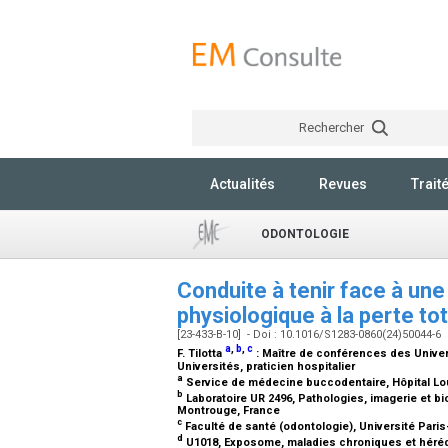
Rechercher
Actualités
Revues
Trait
ODONTOLOGIE
Conduite à tenir face à une
physiologique à la perte t
[23-433-B-10] - Doi : 10.1016/S1283-0860(24)50044-6
a
,
b
,
c
F. Tilotta
:
Maître de conférences des Univers
Universités, praticien hospitalier
a
Service de médecine buccodentaire, Hôpital Lou
b
Laboratoire UR 2496, Pathologies, imagerie et bi
Montrouge, France
c
Faculté de santé (odontologie), Université Pari
d
U1018, Exposome, maladies chroniques et hérédi