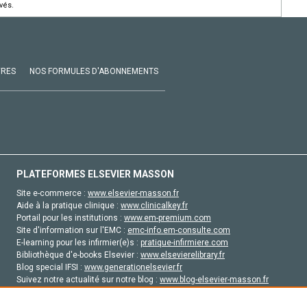
vés.
VRES
NOS FORMULES D'ABONNEMENTS
PLATEFORMES ELSEVIER MASSON
Site e-commerce :
www.elsevier-masson.fr
Aide à la pratique clinique :
www.clinicalkey.fr
Portail pour les institutions :
www.em-premium.com
Site d'information sur l'EMC :
emc-info.em-consulte.com
E-learning pour les infirmier(e)s :
pratique-infirmiere.com
Bibliothèque d'e-books Elsevier :
www.elsevierelibrary.fr
Blog special IFSI :
www.generationelsevier.fr
Suivez notre actualité sur notre blog :
www.blog-elsevier-masson.fr
Site d'emploi en santé :
emploisante.com