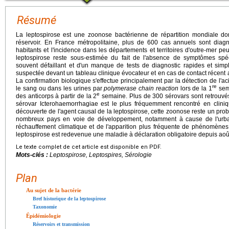
Résumé
La leptospirose est une zoonose bactérienne de répartition mondiale dont
réservoir. En France métropolitaine, plus de 600 cas annuels sont diag
habitants et l'incidence dans les départements et territoires d'outre-mer pe
leptospirose reste sous-estimée du fait de l'absence de symptômes spéc
souvent défaillant et d'un manque de tests de diagnostic rapides et simple
suspectée devant un tableau clinique évocateur et en cas de contact récent
La confirmation biologique s'effectue principalement par la détection de l'
re
le sang ou dans les urines par
polymerase chain reaction
lors de la 1
sema
e
des anticorps à partir de la 2
semaine. Plus de 300 sérovars sont retrouvés 
sérovar Icterohaemorrhagiae est le plus fréquemment rencontré en clini
découverte de l'agent causal de la leptospirose, cette zoonose reste un pr
nombreux pays en voie de développement, notamment à cause de l'urbani
réchauffement climatique et de l'apparition plus fréquente de phénomènes
leptospirose est redevenue une maladie à déclaration obligatoire depuis aoû
Le texte complet de cet article est disponible en PDF.
Mots-clés :
Leptospirose, Leptospires, Sérologie
Plan
Au sujet de la bactérie
Bref historique de la leptospirose
Taxonomie
Épidémiologie
Réservoirs et transmission