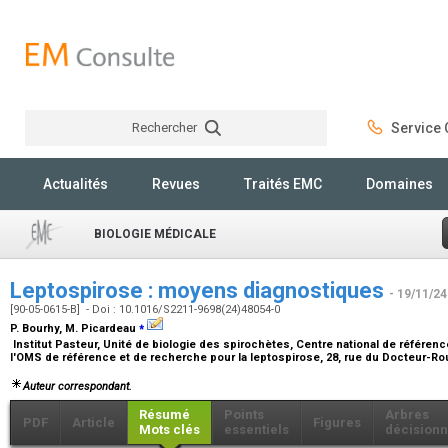
Rechercher
Service C
Rechercher
Actualités
Revues
Traités EMC
Domaines
BIOLOGIE MÉDICALE
Leptospirose : moyens diagnostiques
- 19/11/24
[90-05-0615-B] - Doi : 10.1016/S2211-9698(24)48054-0
⁎
P. Bourhy, M. Picardeau
Institut Pasteur, Unité de biologie des spirochètes, Centre national de référenc
l'OMS de référence et de recherche pour la leptospirose, 28, rue du Docteur-Ro
Auteur correspondant.
Résumé
Points
Arbres
PDF
Article
Figures
Mots clés
essentiels
décisionn