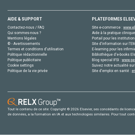
AIDE & SUPPORT
PLATEFORMES ELSE
Contactez-nous / FAQ
Site e-commerce :
www.el
Qui sommes-nous ?
Aide à la pratique clinique
Mentions légales
Portail pour les institution
© - Avertissements
Site d'information sur l'E
Termes et conditions d'utilisation
E-learning pour les infirmi
Politique rédactionnelle
Bibliothèque d'e-books Els
Politique publicitaire
Blog special IFSI :
www.gen
Cookie settings
Suivez notre actualité sur
Politique de la vie privée
Site d'emploi en santé :
e
Tout le contenu de ce site: Copyright © 2026 Elsevier, ses concédants de licence e
de données, a la formation en IA et aux technologies similaires. Pour tout con