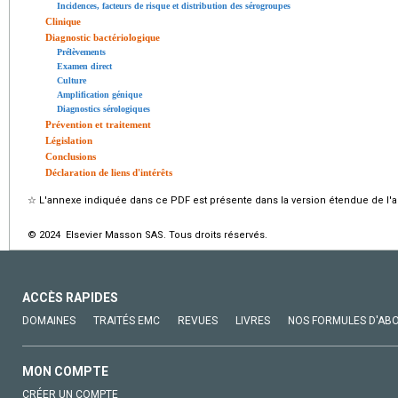
Incidences, facteurs de risque et distribution des sérogroupes
Clinique
Diagnostic bactériologique
Prélèvements
Examen direct
Culture
Amplification génique
Diagnostics sérologiques
Prévention et traitement
Législation
Conclusions
Déclaration de liens d'intérêts
☆
L'annexe indiquée dans ce PDF est présente dans la version étendue de l'ar
© 2024 Elsevier Masson SAS. Tous droits réservés.
ACCÈS RAPIDES
DOMAINES
TRAITÉS EMC
REVUES
LIVRES
NOS FORMULES D'AB
MON COMPTE
CRÉER UN COMPTE