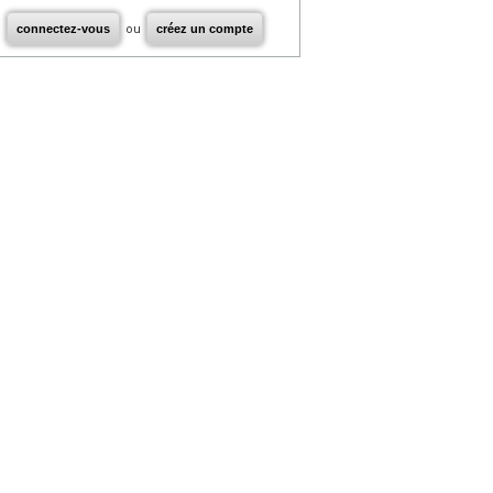
connectez-vous
ou
créez un compte