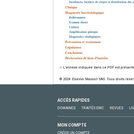
Incidences, facteurs de risque et distribution des 
Clinique
Diagnostic bactériologique
Prélèvements
Examen direct
Culture
Amplification génique
Diagnostics sérologiques
Prévention et traitement
Législation
Conclusions
Déclaration de liens d'intérêts
☆
L'annexe indiquée dans ce PDF est présente 
© 2024 Elsevier Masson SAS. Tous droits réser
ACCÈS RAPIDES
DOMAINES
TRAITÉS EMC
REVUES
LI
MON COMPTE
CRÉER UN COMPTE