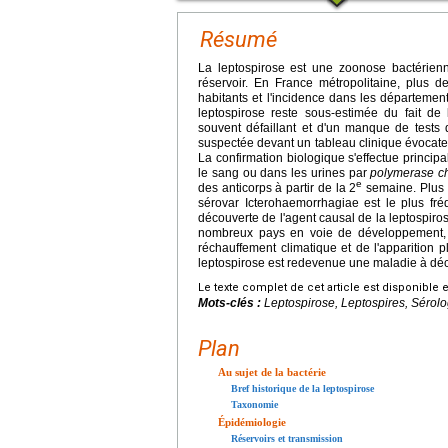
Résumé
La leptospirose est une zoonose bactérienne
réservoir. En France métropolitaine, plus 
habitants et l'incidence dans les départements
leptospirose reste sous-estimée du fait de
souvent défaillant et d'un manque de tests d
suspectée devant un tableau clinique évocate
La confirmation biologique s'effectue princip
le sang ou dans les urines par
polymerase ch
e
des anticorps à partir de la 2
semaine. Plus d
sérovar Icterohaemorrhagiae est le plus fr
découverte de l'agent causal de la leptospir
nombreux pays en voie de développement, n
réchauffement climatique et de l'apparition
leptospirose est redevenue une maladie à décl
Le texte complet de cet article est disponible 
Mots-clés :
Leptospirose, Leptospires, Sérolo
Plan
Au sujet de la bactérie
Bref historique de la leptospirose
Taxonomie
Épidémiologie
Réservoirs et transmission