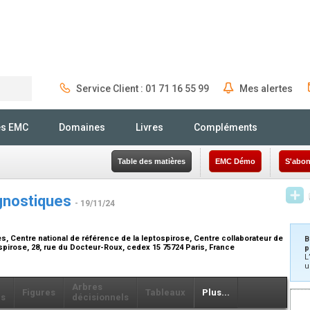
Service Client : 01 71 16 55 99
Mes alertes
Rechercher
és EMC
Domaines
Livres
Compléments
Table des matières
EMC Démo
S'abon
gnostiques
- 19/11/24
0
es, Centre national de référence de la leptospirose, Centre collaborateur de
B
spirose, 28, rue du Docteur-Roux, cedex 15 75724 Paris, France
p
L
u
Arbres
Figures
Tableaux
Plus...
ls
décisionnels