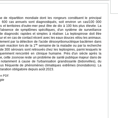
 de répartition mondiale dont les rongeurs constituent le principal
de 600 cas annuels sont diagnostiqués, soit environ un cas/100 000
 et territoires d'outre-mer peut être de dix à 100 fois plus élevée. La
 l'absence de symptômes spécifiques, d'un système de surveillance
e diagnostic rapides et simples à réaliser. La leptospirose doit être
ur et en cas de contact récent avec les eaux douces et/ou les animaux.
alement par la détection de l'acide désoxyribonucléique bactérien dans
re
ain reaction
lors de la 1
semaine de la maladie ou par la recherche
e 300 sérovars sont retrouvés chez les leptospires, parmi lesquels le
équemment rencontré en clinique humaine. Près d'un siècle après la
ose, cette zoonose reste un problème de santé publique majeur dans de
otamment à cause de l'urbanisation grandissante (bidonvilles), du
 plus fréquente de phénomènes climatiques extrêmes (inondations). La
aration obligatoire depuis août 2023.
en PDF.
gie