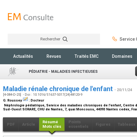
Rechercher
Service C
Rechercher
Actualités
Revues
Traités EMC
Domaines
PÉDIATRIE - MALADIES INFECTIEUSES
Maladie rénale chronique de l'enfant
- 20/11/24
[4-084-D-25] - Doi : 10.1016/S1637-5017(24)48120-9
G. Roussey
:
Docteur
Néphrologie pédiatrique, Service des maladies chroniques de l'enfant, Centre 
Sud-Ouest SORARE, CHU de Nantes, 7, quai Moncousu, 44093 Nantes cedex, Fr
Résumé
Points
PDF
Article
Figures
Tableaux
Mots clés
essentiels