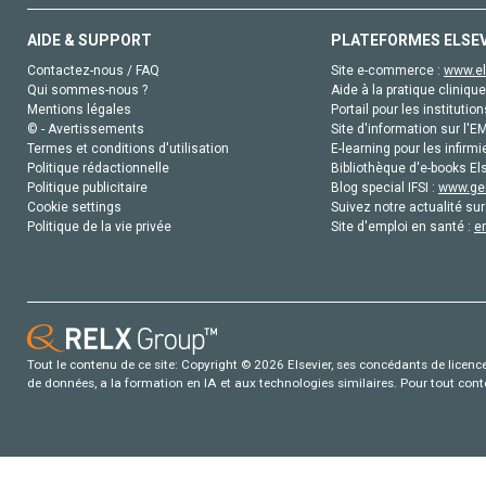
AIDE & SUPPORT
PLATEFORMES ELSE
Contactez-nous / FAQ
Site e-commerce :
www.el
Qui sommes-nous ?
Aide à la pratique clinique
Mentions légales
Portail pour les institution
© - Avertissements
Site d'information sur l'E
Termes et conditions d'utilisation
E-learning pour les infirmi
Politique rédactionnelle
Bibliothèque d'e-books Els
Politique publicitaire
Blog special IFSI :
www.gen
Cookie settings
Suivez notre actualité sur
Politique de la vie privée
Site d'emploi en santé :
e
Tout le contenu de ce site: Copyright © 2026 Elsevier, ses concédants de licence e
de données, a la formation en IA et aux technologies similaires. Pour tout con