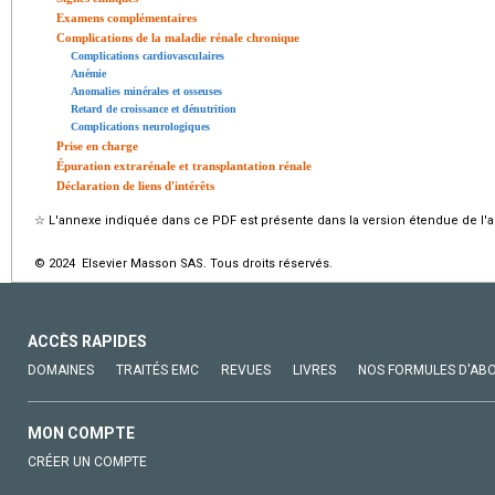
Examens complémentaires
Complications de la maladie rénale chronique
Complications cardiovasculaires
Anémie
Anomalies minérales et osseuses
Retard de croissance et dénutrition
Complications neurologiques
Prise en charge
Épuration extrarénale et transplantation rénale
Déclaration de liens d'intérêts
☆
L'annexe indiquée dans ce PDF est présente dans la version étendue de l'ar
© 2024 Elsevier Masson SAS. Tous droits réservés.
ACCÈS RAPIDES
DOMAINES
TRAITÉS EMC
REVUES
LIVRES
NOS FORMULES D'AB
MON COMPTE
CRÉER UN COMPTE