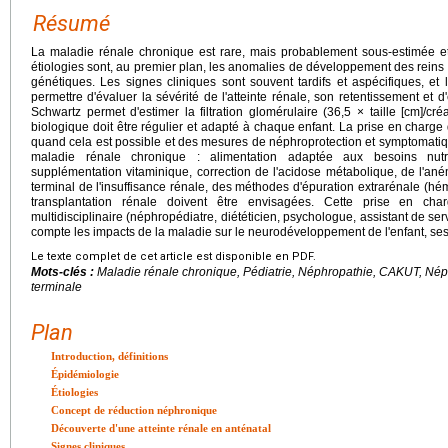
Résumé
La maladie rénale chronique est rare, mais probablement sous-estimée et
étiologies sont, au premier plan, les anomalies de développement des reins e
génétiques. Les signes cliniques sont souvent tardifs et aspécifiques, et 
permettre d'évaluer la sévérité de l'atteinte rénale, son retentissement et d
Schwartz permet d'estimer la filtration glomérulaire (36,5 × taille [cm]/créa
biologique doit être régulier et adapté à chaque enfant. La prise en charge 
quand cela est possible et des mesures de néphroprotection et symptomatiq
maladie rénale chronique : alimentation adaptée aux besoins nutriti
supplémentation vitaminique, correction de l'acidose métabolique, de l'ané
terminal de l'insuffisance rénale, des méthodes d'épuration extrarénale (hé
transplantation rénale doivent être envisagées. Cette prise en ch
multidisciplinaire (néphropédiatre, diététicien, psychologue, assistant de servi
compte les impacts de la maladie sur le neurodéveloppement de l'enfant, ses 
Le texte complet de cet article est disponible en PDF.
Mots-clés :
Maladie rénale chronique, Pédiatrie, Néphropathie, CAKUT, Néph
terminale
Plan
Introduction, définitions
Épidémiologie
Étiologies
Concept de réduction néphronique
Découverte d'une atteinte rénale en anténatal
Signes cliniques