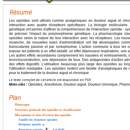
Résumé
Les opioïdes sont utilisés comme analgésiques en douleur aiguë et chro
interaction avec quatre récepteurs spécifiques. La biologie moléculaire,
génétique ont permis d'affiner la compréhension de l'interaction opioïde - sy
de préciser l'impact du polymorphisme génétique. La pharmacologie clas
opioïdes selon la nature de leur interaction avec les récepteurs. Les nouv
revanche, de nouvelles voies d'administration ont été développées com
transcutanée passive et par iontophorèse. L'action commune à tous les o
expose les patients à un effet sédatif, un effet dépresseur respiratoire, une 
Les autres effets secondaires comprennent les nausées et vomissements, la 
bronchoconstriction, une dépression de toux. Des antagonistes d'action pér
des effets digestifs. L'utilisation beaucoup plus large des opioïdes au 
l'utilisation inadaptée. Les opioïdes restent une famille d'analgésiques d
pour le traitement de la douleur aiguë et chronique.
Le texte complet de cet article est disponible en PDF.
Mots-clés :
Opioïdes, Anesthésie, Douleur aiguë, Douleur chronique, Pharm
Plan
Historique
Structure générale des opioïdes et classification
Mécanismes et sites d'action des opioïdes
Famille des récepteurs opioïdes
Récepteur opioïde μ
Récepteurs opioïdes
, δ et NOP