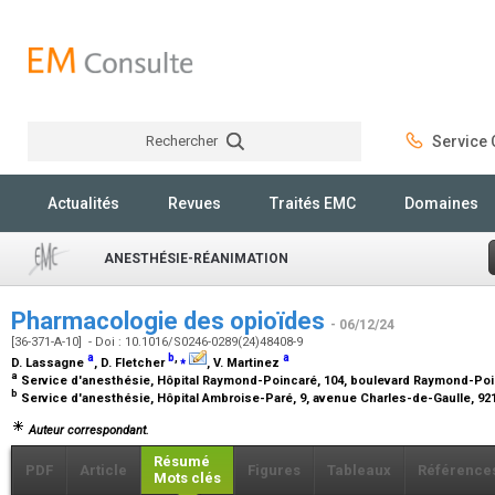
Rechercher
Service C
Rechercher
Actualités
Revues
Traités EMC
Domaines
ANESTHÉSIE-RÉANIMATION
Pharmacologie des opioïdes
- 06/12/24
[36-371-A-10] - Doi : 10.1016/S0246-0289(24)48408-9
a
b
,
⁎
a
D. Lassagne
, D. Fletcher
, V. Martinez
a
Service d'anesthésie, Hôpital Raymond-Poincaré, 104, boulevard Raymond-Poi
b
Service d'anesthésie, Hôpital Ambroise-Paré, 9, avenue Charles-de-Gaulle, 92
Auteur correspondant.
Résumé
PDF
Article
Figures
Tableaux
Référence
Mots clés