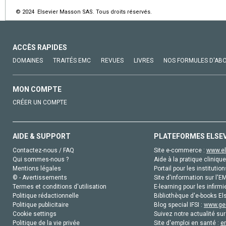
© 2024 Elsevier Masson SAS. Tous droits réservés.
ACCÈS RAPIDES
DOMAINES
TRAITÉS EMC
REVUES
LIVRES
NOS FORMULES D'AB
MON COMPTE
CRÉER UN COMPTE
AIDE & SUPPORT
PLATEFORMES ELSE
Contactez-nous / FAQ
Site e-commerce :
www.el
Qui sommes-nous ?
Aide à la pratique clinique
Mentions légales
Portail pour les institution
© - Avertissements
Site d'information sur l'E
Termes et conditions d'utilisation
E-learning pour les infirmi
Politique rédactionnelle
Bibliothèque d'e-books Els
Politique publicitaire
Blog special IFSI :
www.gen
Cookie settings
Suivez notre actualité sur
Politique de la vie privée
Site d'emploi en santé :
e