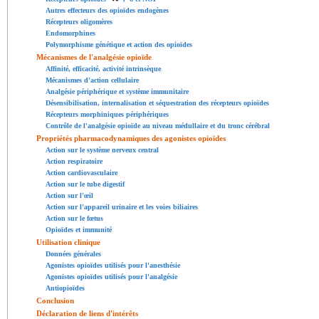
Autres effecteurs des opioïdes endogènes
Récepteurs oligomères
Endomorphines
Polymorphisme génétique et action des opioïdes
Mécanismes de l'analgésie opioïde
Affinité, efficacité, activité intrinsèque
Mécanismes d'action cellulaire
Analgésie périphérique et système immunitaire
Désensibilisation, internalisation et séquestration des récepteurs opioïdes
Récepteurs morphiniques périphériques
Contrôle de l'analgésie opioïde au niveau médullaire et du tronc cérébral
Propriétés pharmacodynamiques des agonistes opioïdes
Action sur le système nerveux central
Action respiratoire
Action cardiovasculaire
Action sur le tube digestif
Action sur l'œil
Action sur l'appareil urinaire et les voies biliaires
Action sur le fœtus
Opioïdes et immunité
Utilisation clinique
Données générales
Agonistes opioïdes utilisés pour l'anesthésie
Agonistes opioïdes utilisés pour l'analgésie
Antiopioïdes
Conclusion
Déclaration de liens d'intérêts