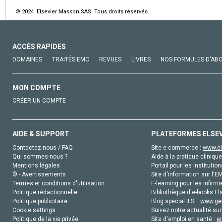
© 2024 Elsevier Masson SAS. Tous droits réservés.
ACCÈS RAPIDES
DOMAINES
TRAITÉS EMC
REVUES
LIVRES
NOS FORMULES D'AB
MON COMPTE
CRÉER UN COMPTE
AIDE & SUPPORT
PLATEFORMES ELSE
Contactez-nous / FAQ
Site e-commerce :
www.el
Qui sommes-nous ?
Aide à la pratique clinique
Mentions légales
Portail pour les institution
© - Avertissements
Site d'information sur l'E
Termes et conditions d'utilisation
E-learning pour les infirmi
Politique rédactionnelle
Bibliothèque d'e-books Els
Politique publicitaire
Blog special IFSI :
www.gen
Cookie settings
Suivez notre actualité sur
Politique de la vie privée
Site d'emploi en santé :
e