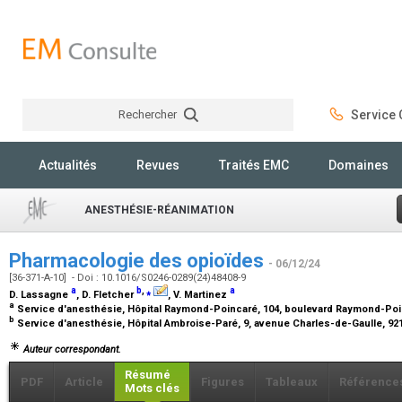
Rechercher
Service C
Rechercher
Actualités
Revues
Traités EMC
Domaines
ANESTHÉSIE-RÉANIMATION
Pharmacologie des opioïdes
- 06/12/24
[36-371-A-10] - Doi : 10.1016/S0246-0289(24)48408-9
a
b
,
⁎
a
D. Lassagne
, D. Fletcher
, V. Martinez
a
Service d'anesthésie, Hôpital Raymond-Poincaré, 104, boulevard Raymond-Poi
b
Service d'anesthésie, Hôpital Ambroise-Paré, 9, avenue Charles-de-Gaulle, 92
Auteur correspondant.
Résumé
PDF
Article
Figures
Tableaux
Référence
Mots clés