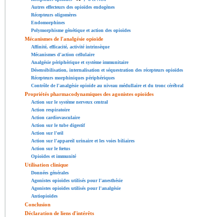
Autres effecteurs des opioïdes endogènes
Récepteurs oligomères
Endomorphines
Polymorphisme génétique et action des opioïdes
Mécanismes de l'analgésie opioïde
Affinité, efficacité, activité intrinsèque
Mécanismes d'action cellulaire
Analgésie périphérique et système immunitaire
Désensibilisation, internalisation et séquestration des récepteurs opioïdes
Récepteurs morphiniques périphériques
Contrôle de l'analgésie opioïde au niveau médullaire et du tronc cérébral
Propriétés pharmacodynamiques des agonistes opioïdes
Action sur le système nerveux central
Action respiratoire
Action cardiovasculaire
Action sur le tube digestif
Action sur l'œil
Action sur l'appareil urinaire et les voies biliaires
Action sur le fœtus
Opioïdes et immunité
Utilisation clinique
Données générales
Agonistes opioïdes utilisés pour l'anesthésie
Agonistes opioïdes utilisés pour l'analgésie
Antiopioïdes
Conclusion
Déclaration de liens d'intérêts