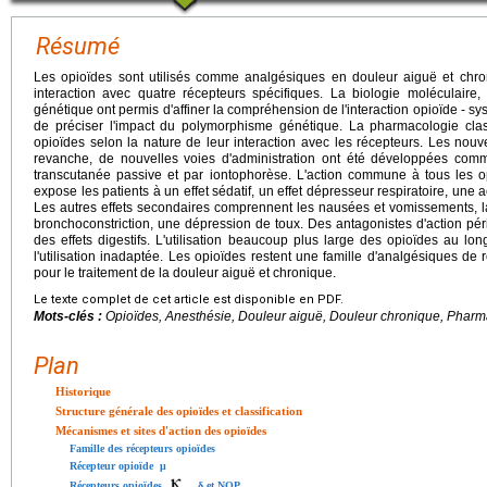
Résumé
Les opioïdes sont utilisés comme analgésiques en douleur aiguë et chro
interaction avec quatre récepteurs spécifiques. La biologie moléculaire,
génétique ont permis d'affiner la compréhension de l'interaction opioïde - sy
de préciser l'impact du polymorphisme génétique. La pharmacologie clas
opioïdes selon la nature de leur interaction avec les récepteurs. Les nouv
revanche, de nouvelles voies d'administration ont été développées com
transcutanée passive et par iontophorèse. L'action commune à tous les o
expose les patients à un effet sédatif, un effet dépresseur respiratoire, une 
Les autres effets secondaires comprennent les nausées et vomissements, la 
bronchoconstriction, une dépression de toux. Des antagonistes d'action pér
des effets digestifs. L'utilisation beaucoup plus large des opioïdes au 
l'utilisation inadaptée. Les opioïdes restent une famille d'analgésiques d
pour le traitement de la douleur aiguë et chronique.
Le texte complet de cet article est disponible en PDF.
Mots-clés :
Opioïdes, Anesthésie, Douleur aiguë, Douleur chronique, Pharm
Plan
Historique
Structure générale des opioïdes et classification
Mécanismes et sites d'action des opioïdes
Famille des récepteurs opioïdes
Récepteur opioïde μ
Récepteurs opioïdes
, δ et NOP