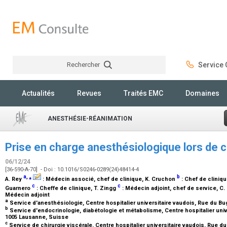
Rechercher
Service C
Rechercher
Actualités
Revues
Traités EMC
Domaines
ANESTHÉSIE-RÉANIMATION
Prise en charge anesthésiologique lors de c
06/12/24
[36-590-A-70] - Doi : 10.1016/S0246-0289(24)48414-4
a
,
⁎
b
A. Rey
:
Médecin associé, chef de clinique
, K. Cruchon
:
Chef de cliniqu
c
c
Guarnero
:
Cheffe de clinique
, T. Zingg
:
Médecin adjoint, chef de service
, C
Médecin adjoint
a
Service d'anesthésiologie, Centre hospitalier universitaire vaudois, Rue du 
b
Service d'endocrinologie, diabétologie et métabolisme, Centre hospitalier univ
1005 Lausanne, Suisse
c
Service de chirurgie viscérale, Centre hospitalier universitaire vaudois, Rue