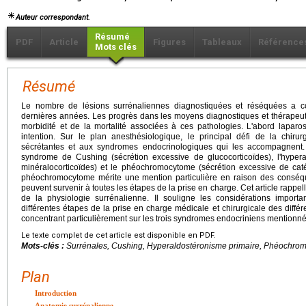
Auteur correspondant.
Résumé
PDF
Article
Figures
Tableaux
Référence
Mots clés
Résumé
Le nombre de lésions surrénaliennes diagnostiquées et réséquées a 
dernières années. Les progrès dans les moyens diagnostiques et thérapeut
morbidité et de la mortalité associées à ces pathologies. L'abord lapa
intention. Sur le plan anesthésiologique, le principal défi de la chiru
sécrétantes et aux syndromes endocrinologiques qui les accompagnent.
syndrome de Cushing (sécrétion excessive de glucocorticoïdes), l'hyper
minéralocorticoïdes) et le phéochromocytome (sécrétion excessive de ca
phéochromocytome mérite une mention particulière en raison des cons
peuvent survenir à toutes les étapes de la prise en charge. Cet article rappel
de la physiologie surrénalienne. Il souligne les considérations import
différentes étapes de la prise en charge médicale et chirurgicale des diffé
concentrant particulièrement sur les trois syndromes endocriniens mention
Le texte complet de cet article est disponible en PDF.
Mots-clés :
Surrénales, Cushing, Hyperaldostéronisme primaire, Phéochro
Plan
Introduction
Anatomie surrénalienne