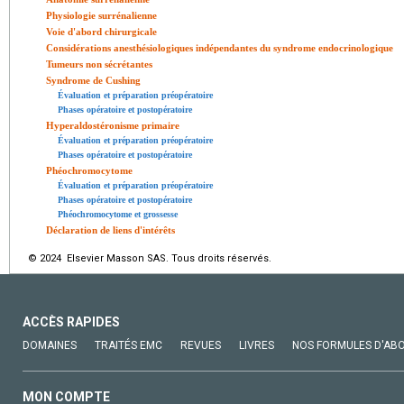
Physiologie surrénalienne
Voie d'abord chirurgicale
Considérations anesthésiologiques indépendantes du syndrome endocrinologique
Tumeurs non sécrétantes
Syndrome de Cushing
Évaluation et préparation préopératoire
Phases opératoire et postopératoire
Hyperaldostéronisme primaire
Évaluation et préparation préopératoire
Phases opératoire et postopératoire
Phéochromocytome
Évaluation et préparation préopératoire
Phases opératoire et postopératoire
Phéochromocytome et grossesse
Déclaration de liens d'intérêts
© 2024 Elsevier Masson SAS. Tous droits réservés.
ACCÈS RAPIDES
DOMAINES
TRAITÉS EMC
REVUES
LIVRES
NOS FORMULES D'AB
MON COMPTE