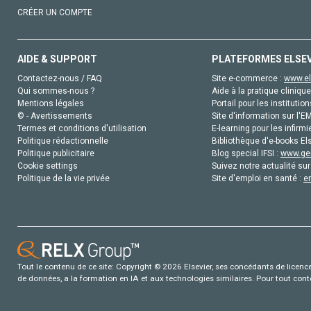
CRÉER UN COMPTE
AIDE & SUPPORT
PLATEFORMES ELSE
Contactez-nous / FAQ
Site e-commerce :
www.el
Qui sommes-nous ?
Aide à la pratique clinique
Mentions légales
Portail pour les institution
© - Avertissements
Site d'information sur l'E
Termes et conditions d'utilisation
E-learning pour les infirmi
Politique rédactionnelle
Bibliothèque d'e-books Els
Politique publicitaire
Blog special IFSI :
www.gen
Cookie settings
Suivez notre actualité sur
Politique de la vie privée
Site d'emploi en santé :
e
Tout le contenu de ce site: Copyright © 2026 Elsevier, ses concédants de licence e
de données, a la formation en IA et aux technologies similaires. Pour tout con